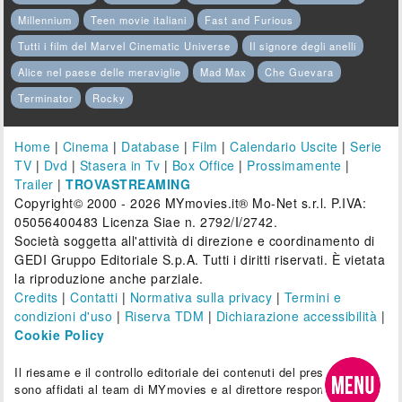
Millennium
Teen movie italiani
Fast and Furious
Tutti i film del Marvel Cinematic Universe
Il signore degli anelli
Alice nel paese delle meraviglie
Mad Max
Che Guevara
Terminator
Rocky
Home
|
Cinema
|
Database
|
Film
|
Calendario Uscite
|
Serie
TV
|
Dvd
|
Stasera in Tv
|
Box Office
|
Prossimamente
|
Trailer
|
TROVASTREAMING
Copyright© 2000 - 2026 MYmovies.it® Mo-Net s.r.l. P.IVA:
05056400483 Licenza Siae n. 2792/I/2742.
Società soggetta all'attività di direzione e coordinamento di
GEDI Gruppo Editoriale S.p.A. Tutti i diritti riservati. È vietata
la riproduzione anche parziale.
Credits
|
Contatti
|
Normativa sulla privacy
|
Termini e
condizioni d'uso
|
Riserva TDM
|
Dichiarazione accessibilità
|
Cookie Policy
Il riesame e il controllo editoriale dei contenuti del presente sito
sono affidati al team di MYmovies e al direttore responsabile.