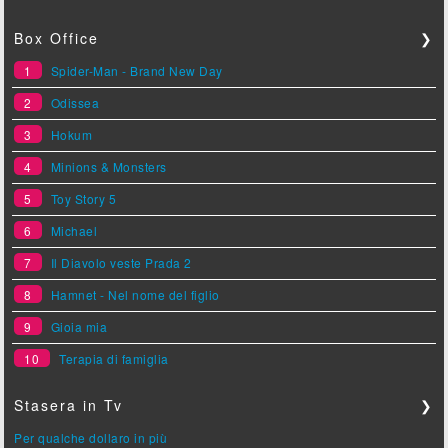
Box Office
❯
1
Spider-Man - Brand New Day
2
Odissea
3
Hokum
4
Minions & Monsters
5
Toy Story 5
6
Michael
7
Il Diavolo veste Prada 2
8
Hamnet - Nel nome del figlio
9
Gioia mia
10
Terapia di famiglia
Stasera in Tv
❯
Per qualche dollaro in più