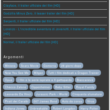
Clayface, il trailer ufficiale del film [HD]
Godzilla Minus Zero, il teaser trailer del film [HD]
Serpenti, il trailer ufficiale del film [HD]
Lorenzo - L'incredibile avventura di Jovanotti, il trailer ufficiale del film
[HD]
Normal, il trailer ufficiale del film [HD]
Argomenti
Minions
Scary Movie
Gomorra
28 giorni dopo
Now You See Me
M3gan
Tutti i film dedicati a Dragon Trainer
Opus
I film e le serie ispirate a Il gattopardo
Biancaneve
Checco Zalone
Oppenheimer
Baby Sitter
Royal Family
Leonardo Da Vinci
Jurassic Park - World
Cinquanta sfumature
Pirati dei Caraibi
007 James Bond
Auto da corsa
Virus
Indiana Jones
Unbreakable
Robert Langdon
Harry Potter