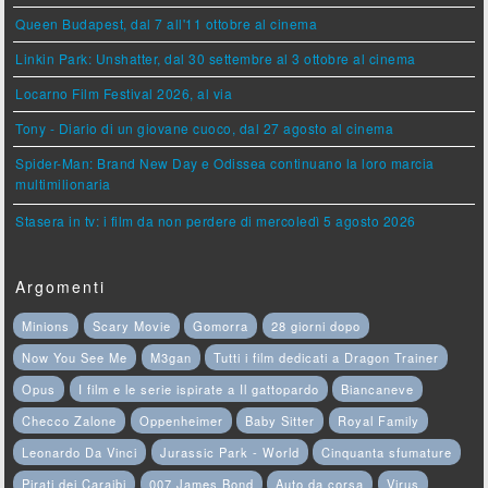
Queen Budapest, dal 7 all'11 ottobre al cinema
Linkin Park: Unshatter, dal 30 settembre al 3 ottobre al cinema
Locarno Film Festival 2026, al via
Tony - Diario di un giovane cuoco, dal 27 agosto al cinema
Spider-Man: Brand New Day e Odissea continuano la loro marcia
multimilionaria
Stasera in tv: i film da non perdere di mercoledì 5 agosto 2026
Argomenti
Minions
Scary Movie
Gomorra
28 giorni dopo
Now You See Me
M3gan
Tutti i film dedicati a Dragon Trainer
Opus
I film e le serie ispirate a Il gattopardo
Biancaneve
Checco Zalone
Oppenheimer
Baby Sitter
Royal Family
Leonardo Da Vinci
Jurassic Park - World
Cinquanta sfumature
Pirati dei Caraibi
007 James Bond
Auto da corsa
Virus