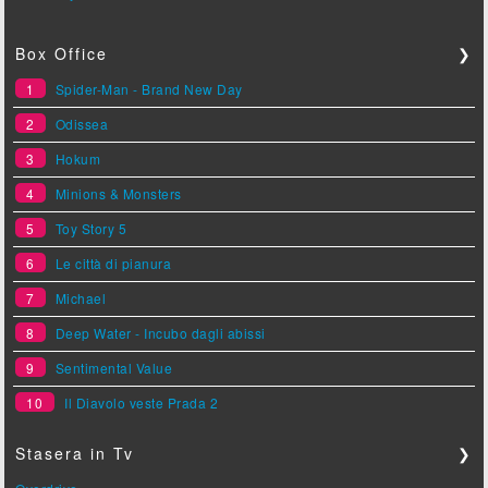
Box Office
❯
1
Spider-Man - Brand New Day
2
Odissea
3
Hokum
4
Minions & Monsters
5
Toy Story 5
6
Le città di pianura
7
Michael
8
Deep Water - Incubo dagli abissi
9
Sentimental Value
10
Il Diavolo veste Prada 2
Stasera in Tv
❯