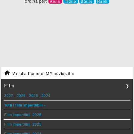
ordina per:
Anno
Titolo
Stelle
Rank

Vai alla home di MYmovies.it »
Film
❯
2027
-
2026
-
2025
-
2024
Tutti i film imperdibili »
Film imperdibili 2026
Film imperdibili 2025
Film imperdibili 2024