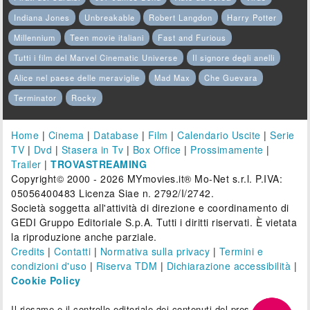
Indiana Jones
Unbreakable
Robert Langdon
Harry Potter
Millennium
Teen movie italiani
Fast and Furious
Tutti i film del Marvel Cinematic Universe
Il signore degli anelli
Alice nel paese delle meraviglie
Mad Max
Che Guevara
Terminator
Rocky
Home
|
Cinema
|
Database
|
Film
|
Calendario Uscite
|
Serie
TV
|
Dvd
|
Stasera in Tv
|
Box Office
|
Prossimamente
|
Trailer
|
TROVASTREAMING
Copyright© 2000 - 2026 MYmovies.it® Mo-Net s.r.l. P.IVA:
05056400483 Licenza Siae n. 2792/I/2742.
Società soggetta all'attività di direzione e coordinamento di
GEDI Gruppo Editoriale S.p.A. Tutti i diritti riservati. È vietata
la riproduzione anche parziale.
Credits
|
Contatti
|
Normativa sulla privacy
|
Termini e
condizioni d'uso
|
Riserva TDM
|
Dichiarazione accessibilità
|
Cookie Policy
Il riesame e il controllo editoriale dei contenuti del presente sito