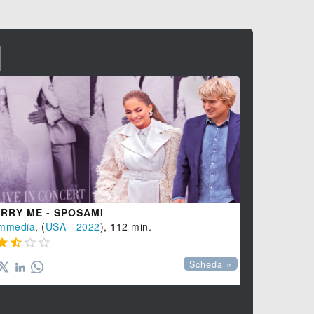
I
RRY ME - SPOSAMI
BRITTANY 
mmedia
, (
USA
-
2022
), 112 min.
Commedia
,








Scheda »