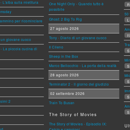
L'alba sulla mietitura
One Night Only - Quando tutto è
R
possibile
omsday
50 
Ghost: 2 Big To Rig
L
cammino per ricominciare
27 agosto 2026
Am
It
Tony - Diario di un giovane cuoco
i un giovane cuoco
Tra
Il Cileno
- La piccola cucina di
S
Sheep in the Box
Mi
Marco Bellocchio - La porta della realtà
S
28 agosto 2026
Mi
S
Terminator 2 - Il giorno del giudizio
Imm
02 settembre 2026
S
esimi 2
Train To Busan
Am
S
The Story of Movies
The Story of Movies - Episodio IX:
Ul
ud
Calcio e campioni