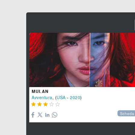
MULAN
Avventura
, (
USA
-
2020
)





Scheda