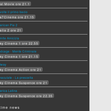
ai Movie ore 21.1
volte il primo bacio
a7Cinema ore 21.15
erican Pie 2
alia 2 ore 21
mite Amicizia
ky Cinema 1 ore 22.55
ndcage - Mente Criminale
ky Cinema 1 ore 21.15
dway
ky Cinema Action ore 21
aculate - La prescelta
ky Cinema Suspence ore 21
erica Latina
ky Cinema Suspence ore 22.35
time news