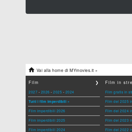

Vai alla home di MYmovies.it »
Film
❯
Film in st
2027
-
2026
-
2025
-
2024
Film gratis in 
Tutti i film imperdibili »
Film del 2025 i
Film imperdibili 2026
Film del 2024 i
Film imperdibili 2025
Film del 2023 i
Film imperdibili 2024
Film del 2022 i