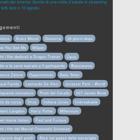
lunedì del cinema: Sorrisi di una notte d’estate in streaming
 tutti solo il 10 agosto
gomenti
nions
Scary Movie
Gomorra
28 giorni dopo
ow You See Me
M3gan
tti i film dedicati a Dragon Trainer
Opus
film e le serie ispirate a Il gattopardo
Biancaneve
hecco Zalone
Oppenheimer
Baby Sitter
yal Family
Leonardo Da Vinci
Jurassic Park - World
nquanta sfumature
Pirati dei Caraibi
007 James Bond
to da corsa
Virus
Indiana Jones
Unbreakable
obert Langdon
Harry Potter
Millennium
en movie italiani
Fast and Furious
tti i film del Marvel Cinematic Universe
 signore degli anelli
Alice nel paese delle meraviglie