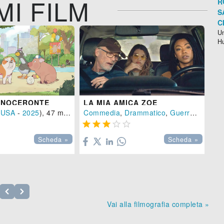
MI FILM
R
S
C
Un
H
RINOCERONTE
LA MIA AMICA ZOE
(
USA
-
2025
), 47 min.
Commedia
,
Drammatico
,
Guerra
- (
USA
SE






Scheda »
Scheda »
Vai alla filmografia completa »