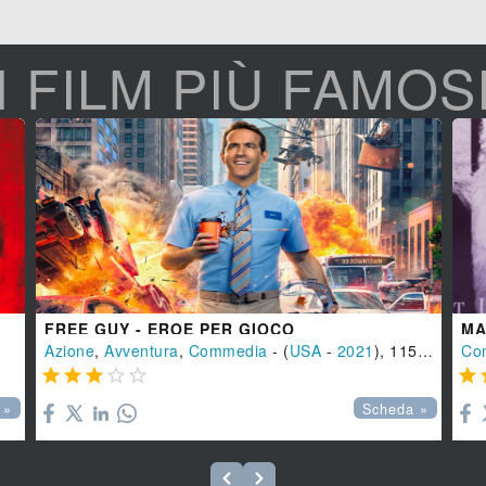
I FILM PIÙ FAMOS
FREE GUY - EROE PER GIOCO
MA
Azione
,
Avventura
,
Commedia
- (
USA
-
2021
), 115 min.
Co






 »
Scheda »