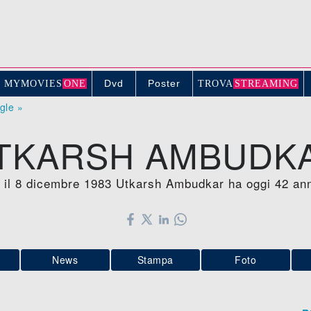
Dvd
Poster
MYMOVIE
S
ONE
TROV
A
STREAMING
ogle »
TKARSH AMBUDK
 il 8 dicembre 1983 Utkarsh Ambudkar ha oggi 42 anni
News
Stampa
Foto