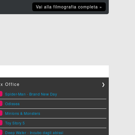
Vai alla filmografia completa »
x Office
❯
1
Spider-Man - Brand New Day
2
Odissea
3
Minions & Monsters
4
Toy Story 5
5
Deep Water - Incubo dagli abissi