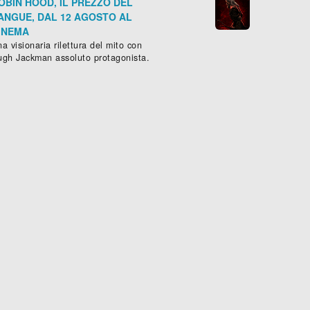
OBIN HOOD, IL PREZZO DEL
ANGUE, DAL 12 AGOSTO AL
INEMA
a visionaria rilettura del mito con
ugh Jackman assoluto protagonista.
AVATAR - LA LEGGENDA DI AANG
RIE -
-
2024
Azione
), 103 min.
, (
USA
-
2024
)
SERIE -
Azione
,
Avventura
,
Commedi

Scheda »
Sched