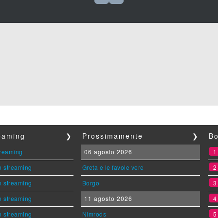
reaming
❯
Prossimamente
❯
Bo
streaming
06 agosto 2026
n streaming
Greta e le favole vere
n streaming
Borgo
n streaming
11 agosto 2026
n streaming
Nimrods