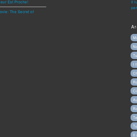
eur Est Proche!
Il 
per
ovie: The Secret of
Ar
Mi
N
Tu
I 
C
Ro
Ci
Au
R
Te
Tu
Il