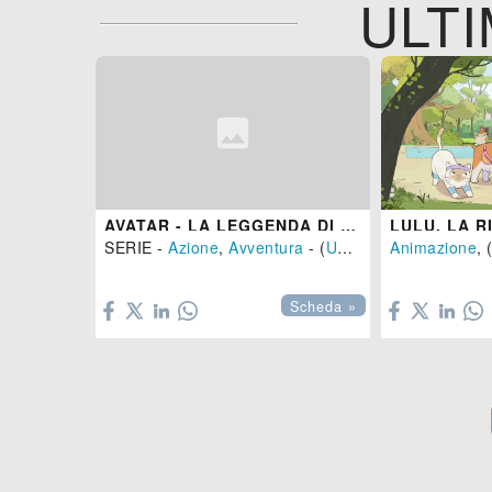
ULTI
AVATAR - LA LEGGENDA DI AANG - STAGIONE 2
LULU, LA 
SERIE -
Azione
,
Avventura
- (
USA
-
2026
Animazione
)
, 


Scheda »