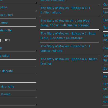
Que
ppello
The Story of Movies - Episodio 8: Il
Lin
thriller italiano
a ai fiori
Loc
The Story of Movies VII: Jung Woo-
torno
Sung, 100 anni di cinema coreano
Ton
ta notte
The Story of Movies - Episodio 6: Enzo
Spi
D'Alò, il cinema d'animazione
iunti
mar
The Story of Movies - Episodio 5: Il
st
Sta
comico italiano
shatter
Ven
The Story of Movies - Episodio 4: Italian
Fi
families
Dov
l deserto
Her
Gre
ì due volte
un'
s Crown
Sp
com