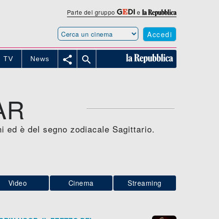
Parte del gruppo
e
Accedi


TV
News
AR
 ed è del segno zodiacale Sagittario.
Video
Cinema
Streaming