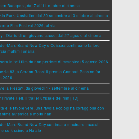
en Budapest, dal 7 all'11 ottobre al cinema
kin Park: Unshatter, dal 30 settembre al 3 ottobre al cinema
arno Film Festival 2026, al via
y - Diario di un giovane cuoco, dal 27 agosto al cinema
der-Man: Brand New Day e Odissea continuano la loro
cia multimilionaria
sera in tv: i film da non perdere di mercoledì 5 agosto 2026
ezia 83, a Serena Rossi il premio Campari Passion for
lm 2026
'è la Fiesta?, da giovedì 17 settembre al cinema
 Private Hell, il trailer ufficiale del film [HD]
ta e le favole vere, una favola ecologista coraggiosa,con
anima autentica e molto naïf
ider-Man: Brand New Day continua a macinare incassi
e se fossimo a Natale