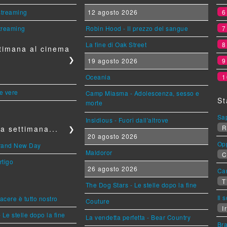
 streaming
12 agosto 2026
streaming
Robin Hood - Il prezzo del sangue
La fine di Oak Street
timana al cinema
❯
19 agosto 2026
Oceania
1
le vere
Camp Miasma - Adolescenza, sesso e
St
morte
Sa
Insidious - Fuori dall'altrove
R
a settimana...
❯
20 agosto 2026
Op
Brand New Day
Maldoror
C
rtigo
26 agosto 2026
Can
T
The Dog Stars - Le stelle dopo la fine
Il 
piacere è tutto nostro
Couture
Ir
 Le stelle dopo la fine
La vendetta perfetta - Bear Country
Br