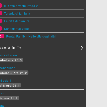
6
Il Diavolo veste Prada 2
7
Terapia di famiglia
8
Le città di pianura
9
Sentimental Value
0
Rental Family - Nelle vite degli altri
asera in Tv
❯
pore di mare
ete4 ore 21.3
penheimer
anale 5 ore 21.2
i sciolti
V 8 ore 21.4
socio
is ore 21.1
ado