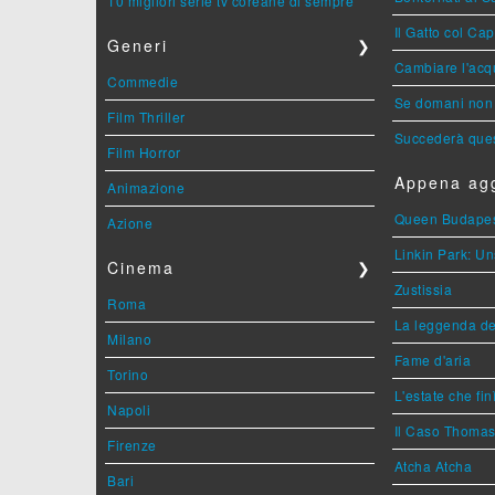
10 migliori serie tv coreane di sempre
Il Gatto col Ca
Generi
❯
Cambiare l'acqu
Commedie
Se domani non 
Film Thriller
Succederà ques
Film Horror
Appena agg
Animazione
Queen Budape
Azione
Linkin Park: Un
Cinema
❯
Zustissia
Roma
La leggenda de
Milano
Fame d'aria
Torino
L'estate che fin
Napoli
Il Caso Thoma
Firenze
Atcha Atcha
Bari