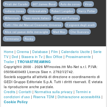
Pirati dei Caraibi
007 James Bond
Auto da corsa
Virus
Indiana Jones
Unbreakable
Robert Langdon
Harry Potter
Millennium
Teen movie italiani
Fast and Furious
Tutti i film del Marvel Cinematic Universe
Il signore degli anelli
Alice nel paese delle meraviglie
Mad Max
Che Guevara
Terminator
Rocky
Home
|
Cinema
|
Database
|
Film
|
Calendario Uscite
|
Serie
TV
|
Dvd
|
Stasera in Tv
|
Box Office
|
Prossimamente
|
Trailer
|
TROVASTREAMING
Copyright© 2000 - 2026 MYmovies.it® Mo-Net s.r.l. P.IVA:
05056400483 Licenza Siae n. 2792/I/2742.
Società soggetta all'attività di direzione e coordinamento di
GEDI Gruppo Editoriale S.p.A. Tutti i diritti riservati. È vietata
la riproduzione anche parziale.
Credits
|
Contatti
|
Normativa sulla privacy
|
Termini e
condizioni d'uso
|
Riserva TDM
|
Dichiarazione accessibilità
|
Cookie Policy