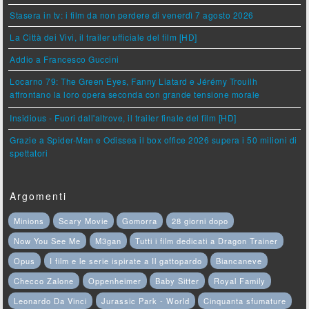
Stasera in tv: i film da non perdere di venerdì 7 agosto 2026
La Città dei Vivi, il trailer ufficiale del film [HD]
Addio a Francesco Guccini
Locarno 79: The Green Eyes, Fanny Liatard e Jérémy Trouilh
affrontano la loro opera seconda con grande tensione morale
Insidious - Fuori dall'altrove, il trailer finale del film [HD]
Grazie a Spider-Man e Odissea il box office 2026 supera i 50 milioni di
spettatori
Argomenti
Minions
Scary Movie
Gomorra
28 giorni dopo
Now You See Me
M3gan
Tutti i film dedicati a Dragon Trainer
Opus
I film e le serie ispirate a Il gattopardo
Biancaneve
Checco Zalone
Oppenheimer
Baby Sitter
Royal Family
Leonardo Da Vinci
Jurassic Park - World
Cinquanta sfumature