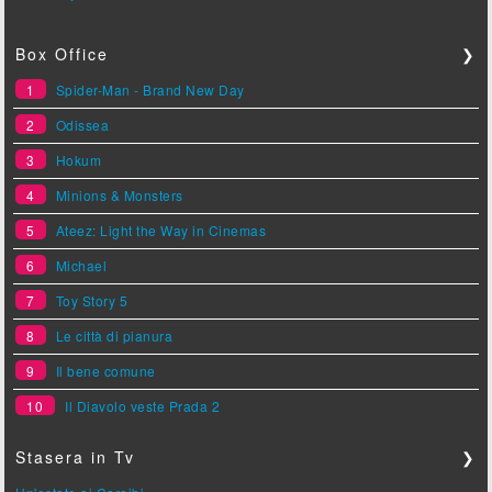
Box Office
❯
1
Spider-Man - Brand New Day
2
Odissea
3
Hokum
4
Minions & Monsters
5
Ateez: Light the Way in Cinemas
6
Michael
7
Toy Story 5
8
Le città di pianura
9
Il bene comune
10
Il Diavolo veste Prada 2
Stasera in Tv
❯