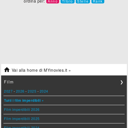
ordina per:
Anno
Titolo
Stelle
Rank

Vai alla home di MYmovies.it »
Film
❯
2027
-
2026
-
2025
-
2024
Tutti i film imperdibili »
Film imperdibili 2026
Film imperdibili 2025
Film imperdibili 2024