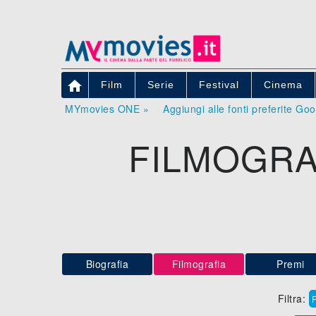

Film
Serie
Festival
Cinema
MYmovies ONE »
Aggiungi alle fonti preferite Go
FILMOGRA
Biografia
Filmografia
Premi
Filtra: