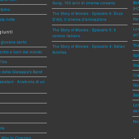
Beh
Sung, 100 anni di cinema coreano
[H
torno
The Story of Movies - Episodio 6: Enzo
Res
ta notte
D'Alò, il cinema d'animazione
Loc
The Story of Movies - Episodio 5: Il
iunti
all
comico italiano
Il giovane santo
The
The Story of Movies - Episodio 4: Italian
entro e fuori dal mondo
families
Spi
Film
Sta
a della Gialappa's Band
Cla
sistant - Anatomia di un
God
Ser
Lor
del
Nor
via
he Way in Cinemas