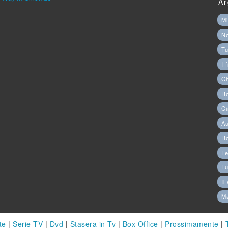
Ar
Mi
N
Tu
I 
C
Ro
Ci
Au
R
Te
Tu
Il
M
te
|
Serie TV
|
Dvd
|
Stasera in Tv
|
Box Office
|
Prossimamente
|