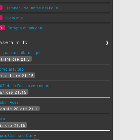
8
Hamnet - Nel nome del figlio
9
Gioia mia
0
Terapia di famiglia
asera in Tv
❯
 qualche dollaro in più
aiTre ore 21.3
orno al futuro
alia 1 ore 21.25
07, dalla Russia con amore
a7 ore 21.15
okin' Aces
anale 20 ore 21.1
ura
is ore 21.15
ore, Cucina e Curry