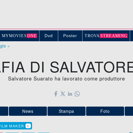
Dvd
Poster
MYMOVIE
S
ONE
TROV
A
STREAMING
ogle »
FIA DI SALVATOR
Salvatore Suarato ha lavorato come produttore
News
Stampa
Foto
FILM MAKER
1