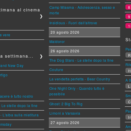
Camp Miasma - Adolescenza, sesso e
timana al cinema
morte
❯
Insidious - Fuori dall'altrove
1
20 agosto 2026
le vere
St
Maldoror
Per
26 agosto 2026
R
a settimana...
❯
The Dog Stars - Le stelle dopo la fine
Rit
Brand New Day
Couture
It
rtigo
La vendetta perfetta - Bear Country
A 0
L
One Night Only - Quando tutto è
possibile
Sm
piacere è tutto nostro
C
Ghost: 2 Big To Rig
 Le stelle dopo la fine
Pa
Limoni a Varsavia
L'alba sulla mietitura
Ir
27 agosto 2026
omsday
Am