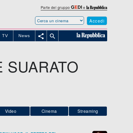
Parte del gruppo
e
Accedi


TV
News
E SUARATO
Video
Cinema
Streaming