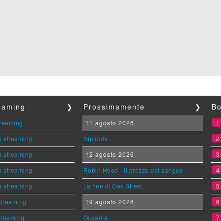
reaming
❯
Prossimamente
❯
Bo
streaming
11 agosto 2026
n streaming
Nimrods
n streaming
12 agosto 2026
n streaming
Robin Hood - Il prezzo del sangue
n streaming
La fine di Oak Street
 streaming
19 agosto 2026
streaming
Oceania