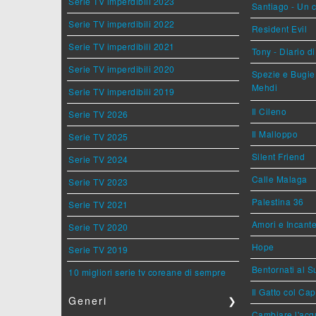
Serie TV imperdibili 2023
Santiago - Un 
Serie TV imperdibili 2022
Resident Evil
Serie TV imperdibili 2021
Tony - Diario d
Serie TV imperdibili 2020
Spezie e Bugie 
Mehdi
Serie TV imperdibili 2019
Il Cileno
Serie TV 2026
Il Malloppo
Serie TV 2025
Silent Friend
Serie TV 2024
Calle Malaga
Serie TV 2023
Palestina 36
Serie TV 2021
Amori e Incant
Serie TV 2020
Hope
Serie TV 2019
Bentornati al S
10 migliori serie tv coreane di sempre
Il Gatto col Ca
Generi
❯
Cambiare l'acqu