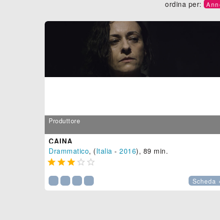
ordina per:
Ann
Produttore
CAINA
Drammatico
, (
Italia
-
2016
), 89 min.





Scheda 