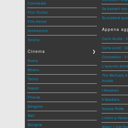
Commedie
Se domani non 
Film Thriller
Succederà ques
Film Horror
Appena agg
Animazione
Carlo Acutis - 
Azione
Carla Lonzi - D
Cinema
❯
Cocomelon - Il 
Roma
L'assurda stori
Milano
The Mortuary As
Torino
Incubo
Napoli
I Nisidiani
Firenze
Il Mestiere
Bergamo
Scarpe Rotte
Bari
Limoni a Varsa
Bologna
Ateez: Light t