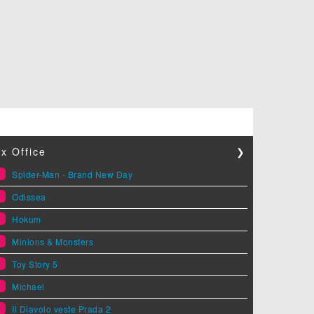
x Office
❯
1
Spider-Man - Brand New Day
2
Odissea
3
Hokum
4
Minions & Monsters
5
Toy Story 5
6
Michael
7
Il Diavolo veste Prada 2