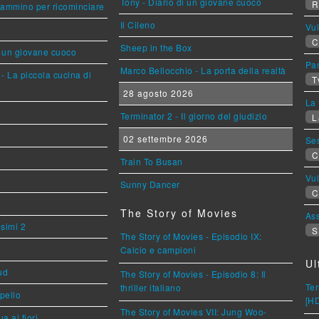
Tony - Diario di un giovane cuoco
R
cammino per ricominciare
Il Cileno
Vu
C
Sheep in the Box
i un giovane cuoco
Par
Marco Bellocchio - La porta della realtà
- La piccola cucina di
T
28 agosto 2026
La 
Terminator 2 - Il giorno del giudizio
L
02 settembre 2026
Se
C
Train To Busan
Vu
Sunny Dancer
C
The Story of Movies
Ass
esimi 2
S
The Story of Movies - Episodio IX:
Calcio e campioni
Ul
ud
The Story of Movies - Episodio 8: Il
Ter
thriller italiano
ppello
[H
The Story of Movies VII: Jung Woo-
a ai fiori