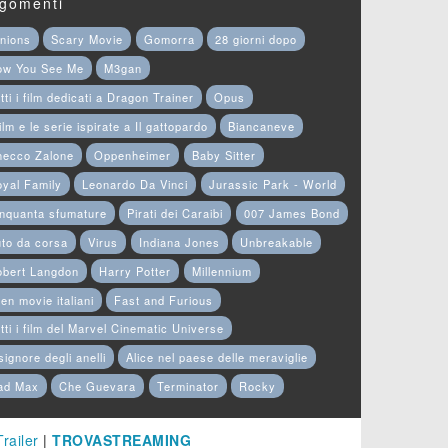
gomenti
nions
Scary Movie
Gomorra
28 giorni dopo
ow You See Me
M3gan
tti i film dedicati a Dragon Trainer
Opus
film e le serie ispirate a Il gattopardo
Biancaneve
hecco Zalone
Oppenheimer
Baby Sitter
yal Family
Leonardo Da Vinci
Jurassic Park - World
nquanta sfumature
Pirati dei Caraibi
007 James Bond
to da corsa
Virus
Indiana Jones
Unbreakable
obert Langdon
Harry Potter
Millennium
en movie italiani
Fast and Furious
tti i film del Marvel Cinematic Universe
 signore degli anelli
Alice nel paese delle meraviglie
ad Max
Che Guevara
Terminator
Rocky
Trailer
|
TROVASTREAMING