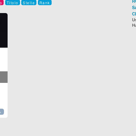
R
o
Titolo
Stelle
Rank
S
C
Un
H
»