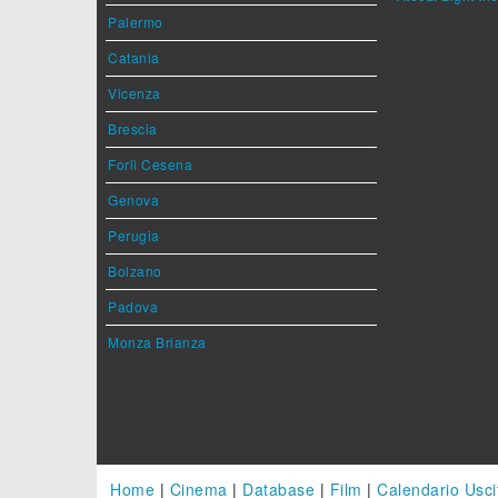
Palermo
Catania
Vicenza
Brescia
Forlì Cesena
Genova
Perugia
Bolzano
Padova
Monza Brianza
Home
|
Cinema
|
Database
|
Film
|
Calendario Usci