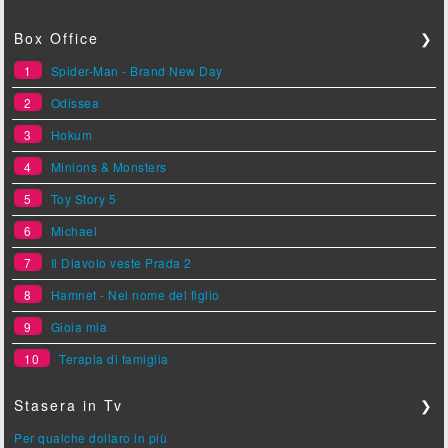
Box Office
❯
1
Spider-Man - Brand New Day
2
Odissea
3
Hokum
4
Minions & Monsters
5
Toy Story 5
6
Michael
7
Il Diavolo veste Prada 2
8
Hamnet - Nel nome del figlio
9
Gioia mia
10
Terapia di famiglia
Stasera in Tv
❯
Per qualche dollaro in più