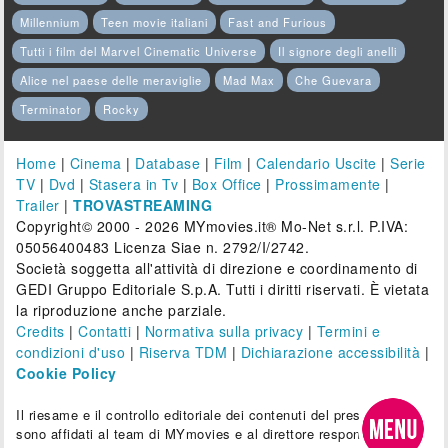
Millennium
Teen movie italiani
Fast and Furious
Tutti i film del Marvel Cinematic Universe
Il signore degli anelli
Alice nel paese delle meraviglie
Mad Max
Che Guevara
Terminator
Rocky
Home
|
Cinema
|
Database
|
Film
|
Calendario Uscite
|
Serie
TV
|
Dvd
|
Stasera in Tv
|
Box Office
|
Prossimamente
|
Trailer
|
TROVASTREAMING
Copyright© 2000 - 2026 MYmovies.it® Mo-Net s.r.l. P.IVA:
05056400483 Licenza Siae n. 2792/I/2742.
Società soggetta all'attività di direzione e coordinamento di
GEDI Gruppo Editoriale S.p.A. Tutti i diritti riservati. È vietata
la riproduzione anche parziale.
Credits
|
Contatti
|
Normativa sulla privacy
|
Termini e
condizioni d'uso
|
Riserva TDM
|
Dichiarazione accessibilità
|
Cookie Policy
Il riesame e il controllo editoriale dei contenuti del presente sito
sono affidati al team di MYmovies e al direttore responsabile.