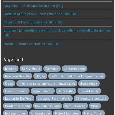
Clayface, il trailer ufficiale del film [HD]
Godzilla Minus Zero, il teaser trailer del film [HD]
Serpenti, il trailer ufficiale del film [HD]
Lorenzo - L'incredibile avventura di Jovanotti, il trailer ufficiale del film
[HD]
Normal, il trailer ufficiale del film [HD]
Argomenti
Minions
Scary Movie
Gomorra
28 giorni dopo
Now You See Me
M3gan
Tutti i film dedicati a Dragon Trainer
Opus
I film e le serie ispirate a Il gattopardo
Biancaneve
Checco Zalone
Oppenheimer
Baby Sitter
Royal Family
Leonardo Da Vinci
Jurassic Park - World
Cinquanta sfumature
Pirati dei Caraibi
007 James Bond
Auto da corsa
Virus
Indiana Jones
Unbreakable
Robert Langdon
Harry Potter