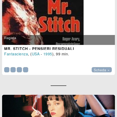
Regista
MR. STITCH - PENSIERI RESIDUALI
Fantascienza
, (
USA
-
1995
), 99 min.

Scheda »