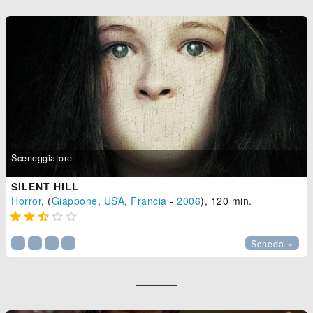
Sceneggiatore
SILENT HILL
Horror
, (
Giappone
,
USA
,
Francia
-
2006
), 120 min.





Scheda »