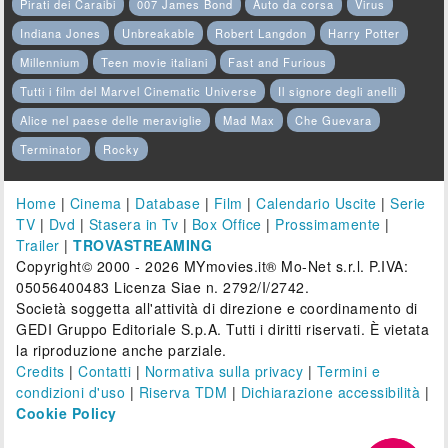
Pirati dei Caraibi
007 James Bond
Auto da corsa
Virus
Indiana Jones
Unbreakable
Robert Langdon
Harry Potter
Millennium
Teen movie italiani
Fast and Furious
Tutti i film del Marvel Cinematic Universe
Il signore degli anelli
Alice nel paese delle meraviglie
Mad Max
Che Guevara
Terminator
Rocky
Home
|
Cinema
|
Database
|
Film
|
Calendario Uscite
|
Serie
TV
|
Dvd
|
Stasera in Tv
|
Box Office
|
Prossimamente
|
Trailer
|
TROVASTREAMING
Copyright© 2000 - 2026 MYmovies.it® Mo-Net s.r.l. P.IVA:
05056400483 Licenza Siae n. 2792/I/2742.
Società soggetta all'attività di direzione e coordinamento di
GEDI Gruppo Editoriale S.p.A. Tutti i diritti riservati. È vietata
la riproduzione anche parziale.
Credits
|
Contatti
|
Normativa sulla privacy
|
Termini e
condizioni d'uso
|
Riserva TDM
|
Dichiarazione accessibilità
|
Cookie Policy