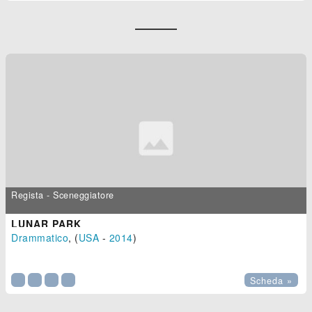
Regista - Sceneggiatore
LUNAR PARK
Drammatico
, (
USA
-
2014
)

Scheda »