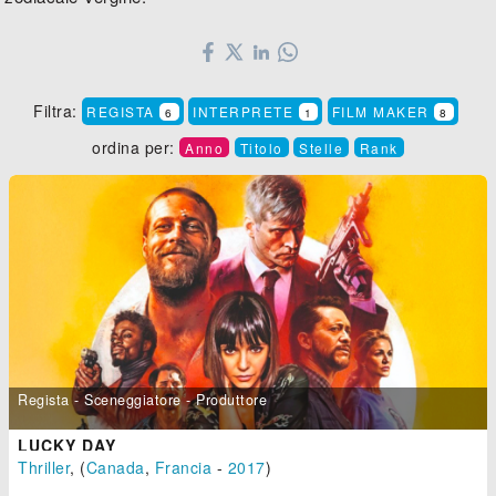
Filtra:
REGISTA
INTERPRETE
FILM MAKER
6
1
8
ordina per:
Anno
Titolo
Stelle
Rank
Regista - Sceneggiatore - Produttore
LUCKY DAY
Thriller
, (
Canada
,
Francia
-
2017
)
