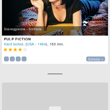
Sceneggiatore - Scrittore
PULP FICTION
Hard boiled
, (
USA
-
1994
), 150 min.





Scheda »