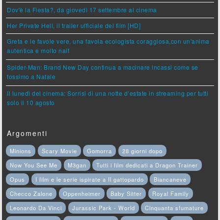
Dov'è la Fiesta?, da giovedì 17 settembre al cinema
Her Private Hell, il trailer ufficiale del film [HD]
Greta e le favole vere, una favola ecologista coraggiosa,con un'anima
autentica e molto naïf
Spider-Man: Brand New Day continua a macinare incassi come se
fossimo a Natale
Il lunedì del cinema: Sorrisi di una notte d’estate in streaming per tutti
solo il 10 agosto
Argomenti
Minions
Scary Movie
Gomorra
28 giorni dopo
Now You See Me
M3gan
Tutti i film dedicati a Dragon Trainer
Opus
I film e le serie ispirate a Il gattopardo
Biancaneve
Checco Zalone
Oppenheimer
Baby Sitter
Royal Family
Leonardo Da Vinci
Jurassic Park - World
Cinquanta sfumature