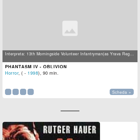
Interpreta: 13th Morningside Volunteer Infantryman(as Yrava Regor)
PHANTASM IV - OBLIVION
Horror
, ( -
1998
), 90 min.

Scheda »