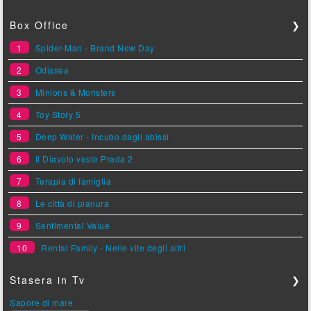
Box Office
❯
1
Spider-Man - Brand New Day
2
Odissea
3
Minions & Monsters
4
Toy Story 5
5
Deep Water - Incubo dagli abissi
6
Il Diavolo veste Prada 2
7
Terapia di famiglia
8
Le città di pianura
9
Sentimental Value
10
Rental Family - Nelle vite degli altri
Stasera in Tv
❯
Sapore di mare