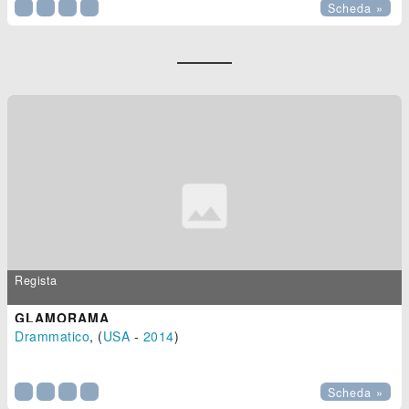
Scheda »
Regista
GLAMORAMA
Drammatico
, (
USA
-
2014
)

Scheda »