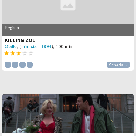
Regista
KILLING ZOE
Giallo
, (
Francia
-
1994
), 100 min.





Scheda »