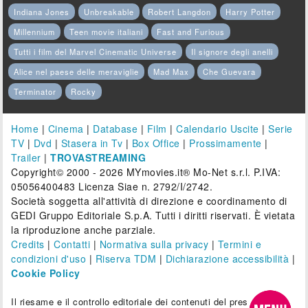
Indiana Jones
Unbreakable
Robert Langdon
Harry Potter
Millennium
Teen movie italiani
Fast and Furious
Tutti i film del Marvel Cinematic Universe
Il signore degli anelli
Alice nel paese delle meraviglie
Mad Max
Che Guevara
Terminator
Rocky
Home
|
Cinema
|
Database
|
Film
|
Calendario Uscite
|
Serie
TV
|
Dvd
|
Stasera in Tv
|
Box Office
|
Prossimamente
|
Trailer
|
TROVASTREAMING
Copyright© 2000 - 2026 MYmovies.it® Mo-Net s.r.l. P.IVA:
05056400483 Licenza Siae n. 2792/I/2742.
Società soggetta all'attività di direzione e coordinamento di
GEDI Gruppo Editoriale S.p.A. Tutti i diritti riservati. È vietata
la riproduzione anche parziale.
Credits
|
Contatti
|
Normativa sulla privacy
|
Termini e
condizioni d'uso
|
Riserva TDM
|
Dichiarazione accessibilità
|
Cookie Policy
Il riesame e il controllo editoriale dei contenuti del presente sito