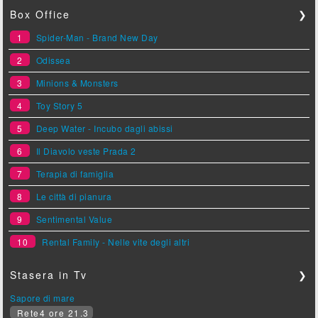
Box Office
❯
1
Spider-Man - Brand New Day
2
Odissea
3
Minions & Monsters
4
Toy Story 5
5
Deep Water - Incubo dagli abissi
6
Il Diavolo veste Prada 2
7
Terapia di famiglia
8
Le città di pianura
9
Sentimental Value
10
Rental Family - Nelle vite degli altri
Stasera in Tv
❯
Sapore di mare
Rete4 ore 21.3