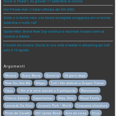
Dov'è la Fiesta?, da giovedì 17 settembre al cinema
Her Private Hell, il trailer ufficiale del film [HD]
Greta e le favole vere, una favola ecologista coraggiosa,con un'anima
autentica e molto naïf
Spider-Man: Brand New Day continua a macinare incassi come se
fossimo a Natale
Il lunedì del cinema: Sorrisi di una notte d’estate in streaming per tutti
solo il 10 agosto
Argomenti
Minions
Scary Movie
Gomorra
28 giorni dopo
Now You See Me
M3gan
Tutti i film dedicati a Dragon Trainer
Opus
I film e le serie ispirate a Il gattopardo
Biancaneve
Checco Zalone
Oppenheimer
Baby Sitter
Royal Family
Leonardo Da Vinci
Jurassic Park - World
Cinquanta sfumature
Pirati dei Caraibi
007 James Bond
Auto da corsa
Virus