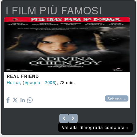
I FILM PIÙ FAMOSI
REAL FRIEND
Horror
, (
Spagna
-
2006
), 73 min.

Scheda »
Vai alla filmografia completa »