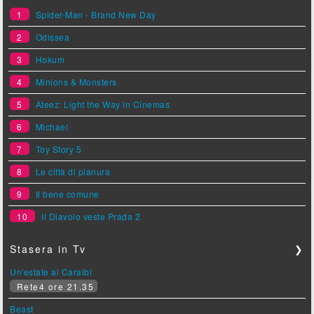
1
Spider-Man - Brand New Day
2
Odissea
3
Hokum
4
Minions & Monsters
5
Ateez: Light the Way in Cinemas
6
Michael
7
Toy Story 5
8
Le città di pianura
9
Il bene comune
10
Il Diavolo veste Prada 2
Stasera in Tv
❯
Un'estate ai Caraibi
Rete4 ore 21.35
Beast