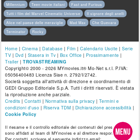
Millennium
Teen movie italiani
Fast and Furious
Tutti i film del Marvel Cinematic Universe
Il signore degli anelli
Alice nel paese delle meraviglie
Mad Max
Che Guevara
Terminator
Rocky
Home
|
Cinema
|
Database
|
Film
|
Calendario Uscite
|
Serie
TV
|
Dvd
|
Stasera in Tv
|
Box Office
|
Prossimamente
|
Trailer
|
TROVASTREAMING
Copyright© 2000 - 2026 MYmovies.it® Mo-Net s.r.l. P.IVA:
05056400483 Licenza Siae n. 2792/I/2742.
Società soggetta all'attività di direzione e coordinamento di
GEDI Gruppo Editoriale S.p.A. Tutti i diritti riservati. È vietata
la riproduzione anche parziale.
Credits
|
Contatti
|
Normativa sulla privacy
|
Termini e
condizioni d'uso
|
Riserva TDM
|
Dichiarazione accessibilità
|
Cookie Policy
Il riesame e il controllo editoriale dei contenuti del presente sito
sono affidati al team di MYmovies e al direttore responsabile.
Per contatti, scrivere al seguente indirizzo email: