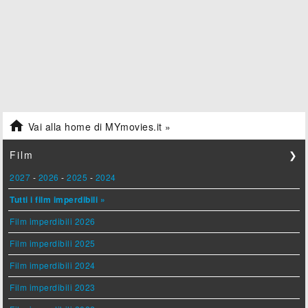

Vai alla home di MYmovies.it »
Film
❯
2027
-
2026
-
2025
-
2024
Tutti i film imperdibili »
Film imperdibili 2026
Film imperdibili 2025
Film imperdibili 2024
Film imperdibili 2023