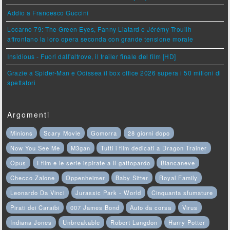
Addio a Francesco Guccini
Locarno 79: The Green Eyes, Fanny Liatard e Jérémy Trouilh
affrontano la loro opera seconda con grande tensione morale
Insidious - Fuori dall'altrove, il trailer finale del film [HD]
Grazie a Spider-Man e Odissea il box office 2026 supera i 50 milioni di
spettatori
Argomenti
Minions
Scary Movie
Gomorra
28 giorni dopo
Now You See Me
M3gan
Tutti i film dedicati a Dragon Trainer
Opus
I film e le serie ispirate a Il gattopardo
Biancaneve
Checco Zalone
Oppenheimer
Baby Sitter
Royal Family
Leonardo Da Vinci
Jurassic Park - World
Cinquanta sfumature
Pirati dei Caraibi
007 James Bond
Auto da corsa
Virus
Indiana Jones
Unbreakable
Robert Langdon
Harry Potter