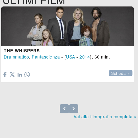
THE WHISPERS
Drammatico
,
Fantascienza
- (
USA
-
2014
), 60 min.

Scheda »
Vai alla filmografia completa »