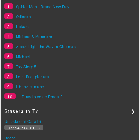
1
Spider-Man - Brand New Day
2
Odissea
3
Hokum
4
Minions & Monsters
5
Ateez: Light the Way in Cinemas
6
Michael
7
Toy Story 5
8
Le città di pianura
9
Il bene comune
10
Il Diavolo veste Prada 2
Stasera in Tv
❯
Un'estate ai Caraibi
Rete4 ore 21.35
Beast