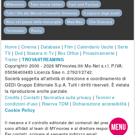
Millennium
Teen movie italiani
Fast and Furious
Tutti i film del Marvel Cinematic Universe
Il signore degli anelli
Alice nel paese delle meraviglie
Mad Max
Che Guevara
Terminator
Rocky
Home
|
Cinema
|
Database
|
Film
|
Calendario Uscite
|
Serie
TV
|
Dvd
|
Stasera in Tv
|
Box Office
|
Prossimamente
|
Trailer
|
TROVASTREAMING
Copyright© 2000 - 2026 MYmovies.it® Mo-Net s.r.l. P.IVA:
05056400483 Licenza Siae n. 2792/I/2742.
Società soggetta all'attività di direzione e coordinamento di
GEDI Gruppo Editoriale S.p.A. Tutti i diritti riservati. È vietata
la riproduzione anche parziale.
Credits
|
Contatti
|
Normativa sulla privacy
|
Termini e
condizioni d'uso
|
Riserva TDM
|
Dichiarazione accessibilità
|
Cookie Policy
Il riesame e il controllo editoriale dei contenuti del presente sito
sono affidati al team di MYmovies e al direttore responsabile.
Per contatti, scrivere al seguente indirizzo email: