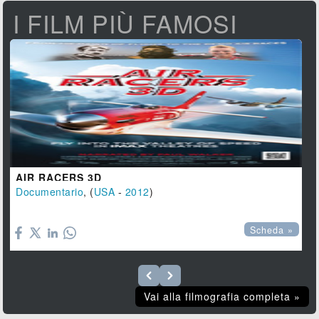
I FILM PIÙ FAMOSI
AIR RACERS 3D
Documentario
, (
USA
-
2012
)

Scheda »
Vai alla filmografia completa »