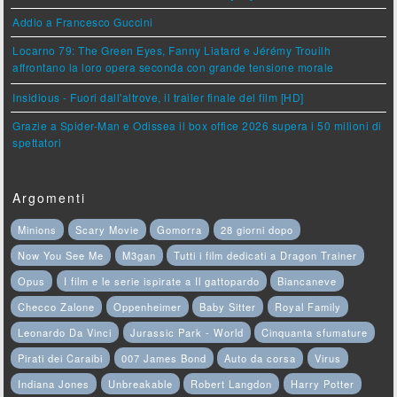
Addio a Francesco Guccini
Locarno 79: The Green Eyes, Fanny Liatard e Jérémy Trouilh
affrontano la loro opera seconda con grande tensione morale
Insidious - Fuori dall'altrove, il trailer finale del film [HD]
Grazie a Spider-Man e Odissea il box office 2026 supera i 50 milioni di
spettatori
Argomenti
Minions
Scary Movie
Gomorra
28 giorni dopo
Now You See Me
M3gan
Tutti i film dedicati a Dragon Trainer
Opus
I film e le serie ispirate a Il gattopardo
Biancaneve
Checco Zalone
Oppenheimer
Baby Sitter
Royal Family
Leonardo Da Vinci
Jurassic Park - World
Cinquanta sfumature
Pirati dei Caraibi
007 James Bond
Auto da corsa
Virus
Indiana Jones
Unbreakable
Robert Langdon
Harry Potter