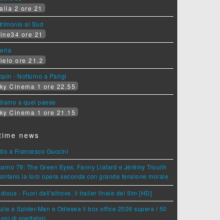
alia 2 ore 21
rimonio al Sud
ine34 ore 21
eria
ielo ore 21.2
pin - Notturno a Parigi
ky Cinema 1 ore 22.55
diamo a quel paese
ky Cinema 1 ore 21.15
time news
dio a Francesco Guccini
arno 79: The Green Eyes, Fanny Liatard e Jérémy Trouilh
rontano la loro opera seconda con grande tensione morale
idious - Fuori dall'altrove, il trailer finale del film [HD]
zie a Spider-Man e Odissea il box office 2026 supera i 50
ioni di spettatori