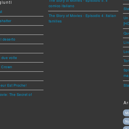
The Story of Movies - Episodio 5: Il
iunti
comico italiano
Sta
st
The Story of Movies - Episodio 4: Italian
Un 
shatter
families
[H
Que
l deserto
Lin
Loc
ì due volte
Ton
s Crown
Spi
mar
eur Est Proche!
Sta
ovie: The Secret of
Ar
Mi
N