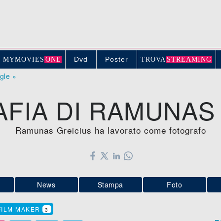
Dvd
Poster
MYMOVIE
S
ONE
TROV
A
STREAMING
ogle »
FIA DI RAMUNAS
Ramunas Greicius ha lavorato come fotografo
News
Stampa
Foto
FILM MAKER
3