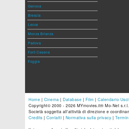
Genova
Brescia
Lecce
Monza Brianza
Padova
Forlì Cesena
Foggia
Home
|
Cinema
|
Database
|
Film
|
Calendario Usci
Copyright© 2000 - 2026 MYmovies.it® Mo-Net s.r.l.
Società soggetta all'attività di direzione e coordinam
Credits
|
Contatti
|
Normativa sulla privacy
|
Termini