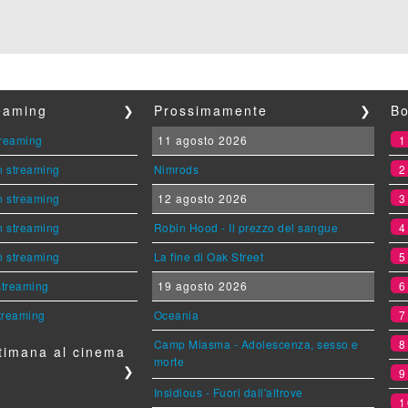
reaming
❯
Prossimamente
❯
Bo
streaming
11 agosto 2026
n streaming
Nimrods
n streaming
12 agosto 2026
n streaming
Robin Hood - Il prezzo del sangue
n streaming
La fine di Oak Street
 streaming
19 agosto 2026
streaming
Oceania
Camp Miasma - Adolescenza, sesso e
timana al cinema
morte
❯
Insidious - Fuori dall'altrove
1