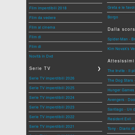
Greta e le favo
Film imperdibili 2018
Borgo
Film da vedere
Film al cinema
Dalla scors
Film di
Spider-Man - 
Film di
Kim Novak's Ve
Novità in Dvd
Attesissimi
Serie TV
❯
The Invite - Il 
Serie TV imperdibili 2026
The Dog Stars -
Serie TV imperdibili 2025
Hunger Games - 
Serie TV imperdibili 2024
Avengers - Do
Serie TV imperdibili 2023
Santiago - Un 
Serie TV imperdibili 2022
Resident Evil
Serie TV imperdibili 2021
Tony - Diario d