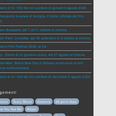
sera in tv: i film da non perdere di giovedì 6 agosto 2026
tranquillo funerale di famiglia, il trailer ufficiale del film
D]
en Budapest, dal 7 all'11 ottobre al cinema
kin Park: Unshatter, dal 30 settembre al 3 ottobre al cinema
arno Film Festival 2026, al via
y - Diario di un giovane cuoco, dal 27 agosto al cinema
der-Man: Brand New Day e Odissea continuano la loro
cia multimilionaria
sera in tv: i film da non perdere di mercoledì 5 agosto 2026
gomenti
nions
Scary Movie
Gomorra
28 giorni dopo
ow You See Me
M3gan