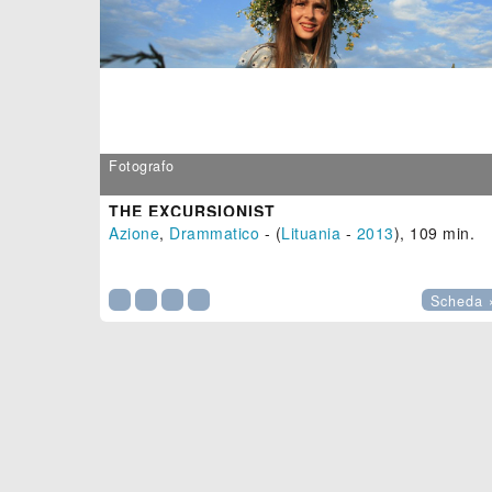
Fotografo
THE EXCURSIONIST
Azione
,
Drammatico
- (
Lituania
-
2013
), 109 min.

Scheda 