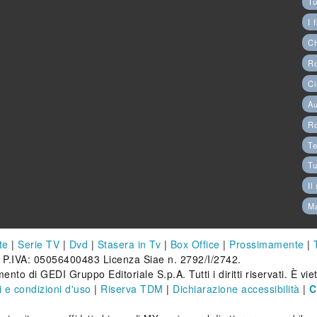
Tu
I 
C
Ro
Ci
Au
R
Te
Tu
Il
M
te
|
Serie TV
|
Dvd
|
Stasera in Tv
|
Box Office
|
Prossimamente
|
 P.IVA: 05056400483 Licenza Siae n. 2792/I/2742.
ento di GEDI Gruppo Editoriale S.p.A. Tutti i diritti riservati. È vi
 e condizioni d'uso
|
Riserva TDM
|
Dichiarazione accessibilità
|
C