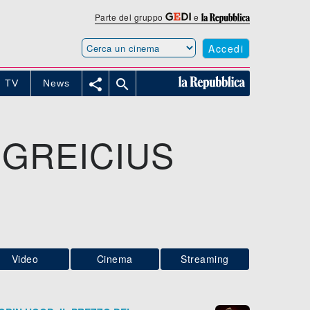
Parte del gruppo
e
Accedi


TV
News
 GREICIUS
Video
Cinema
Streaming