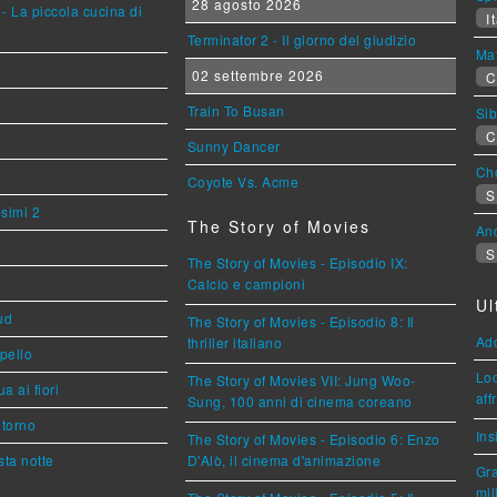
28 agosto 2026
- La piccola cucina di
It
Terminator 2 - Il giorno del giudizio
Mat
02 settembre 2026
C
Train To Busan
Sib
C
Sunny Dancer
Cho
Coyote Vs. Acme
S
esimi 2
The Story of Movies
An
S
The Story of Movies - Episodio IX:
Calcio e campioni
Ul
ud
The Story of Movies - Episodio 8: Il
Ad
thriller italiano
ppello
Loc
The Story of Movies VII: Jung Woo-
a ai fiori
aff
Sung, 100 anni di cinema coreano
torno
Ins
The Story of Movies - Episodio 6: Enzo
ta notte
D'Alò, il cinema d'animazione
Gra
mil