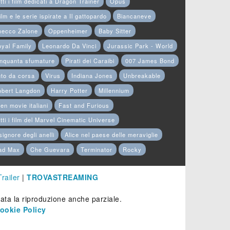
tti i film dedicati a Dragon Trainer
Opus
film e le serie ispirate a Il gattopardo
Biancaneve
hecco Zalone
Oppenheimer
Baby Sitter
yal Family
Leonardo Da Vinci
Jurassic Park - World
nquanta sfumature
Pirati dei Caraibi
007 James Bond
to da corsa
Virus
Indiana Jones
Unbreakable
obert Langdon
Harry Potter
Millennium
en movie italiani
Fast and Furious
tti i film del Marvel Cinematic Universe
 signore degli anelli
Alice nel paese delle meraviglie
ad Max
Che Guevara
Terminator
Rocky
Trailer
|
TROVASTREAMING
etata la riproduzione anche parziale.
ookie Policy