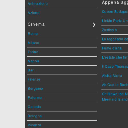
Appena agg
Animazione
Queen Budape
Azione
Linkin Park: Un
Cinema
❯
Zustissia
Roma
La leggenda de
Milano
Fame d'aria
Torino
L'estate che fin
Napoli
Il Caso Thoma
Bari
Atcha Atcha
Firenze
Ah Que le Bonh
Bergamo
Chiikawa the M
Palermo
Mermaid Island
Catania
Bologna
Vicenza