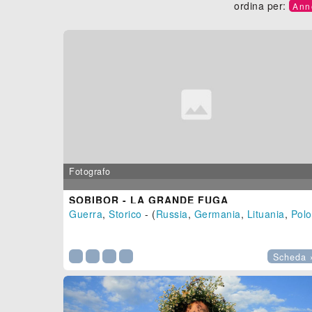
ordina per:
Ann
Fotografo
SOBIBOR - LA GRANDE FUGA
Guerra
,
Storico
- (
Russia
,
Germania
,
Lituania
,
Polonia

Scheda 