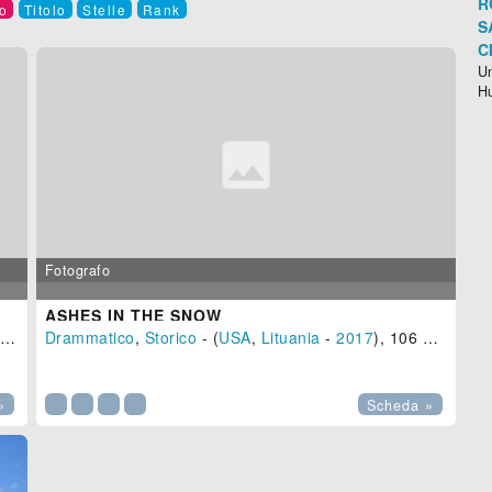
R
o
Titolo
Stelle
Rank
S
C
Un
H
Fotografo
ASHES IN THE SNOW
-
2018
Drammatico
), 118 min.
,
Storico
- (
USA
,
Lituania
-
2017
), 106 min.

»
Scheda »