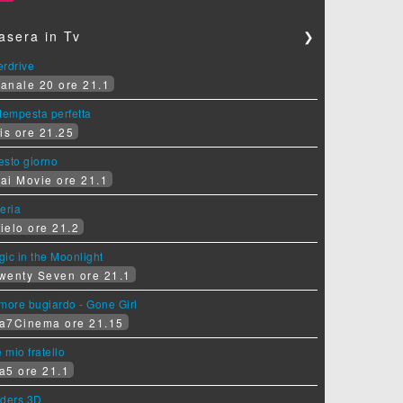
asera in Tv
❯
erdrive
anale 20 ore 21.1
tempesta perfetta
is ore 21.25
sesto giorno
ai Movie ore 21.1
eria
ielo ore 21.2
ic in the Moonlight
wenty Seven ore 21.1
more bugiardo - Gone Girl
a7Cinema ore 21.15
e mio fratello
a5 ore 21.1
iders 3D