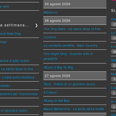
20 agosto 2026
le vere
St
Maldoror
Ov
26 agosto 2026
C
a settimana...
❯
The Dog Stars - Le stelle dopo la fine
La 
Brand New Day
Couture
Ir
rtigo
La vendetta perfetta - Bear Country
Il 
R
One Night Only - Quando tutto è
possibile
Sib
piacere è tutto nostro
C
Ghost: 2 Big To Rig
 Le stelle dopo la fine
Mag
27 agosto 2026
L'alba sulla mietitura
T
Tony - Diario di un giovane cuoco
omsday
L'a
Il Cileno
L
cammino per ricominciare
Sheep in the Box
Io 
L
Marco Bellocchio - La porta della realtà
i un giovane cuoco
Sp