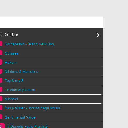
x Office
❯
1
Spider-Man - Brand New Day
2
Odissea
3
Hokum
4
Minions & Monsters
5
Toy Story 5
6
Le città di pianura
7
Michael
8
Deep Water - Incubo dagli abissi
9
Sentimental Value
0
Il Diavolo veste Prada 2