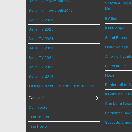
Serie TV imperdibili 2020
Spezie e Bugie 
Mehdi
Serie TV imperdibili 2019
Il Cileno
Serie TV 2026
Il Malloppo
Serie TV 2025
Silent Friend
Serie TV 2024
Calle Malaga
Serie TV 2023
Amori e Incant
Serie TV 2021
Palestina 36
Serie TV 2020
Hope
Serie TV 2019
Bentornati al S
10 migliori serie tv coreane di sempre
Il Gatto col Ca
Generi
❯
Cambiare l'acqu
Commedie
Se domani non 
Film Thriller
Succederà ques
Film Horror