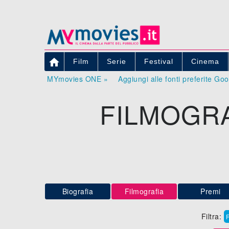

Film
Serie
Festival
Cinema
MYmovies ONE »
Aggiungi alle fonti preferite Go
FILMOGRA
Biografia
Filmografia
Premi
Filtra: