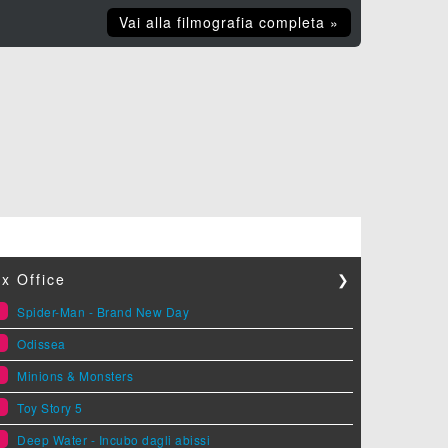
Vai alla filmografia completa »
x Office
❯
1
Spider-Man - Brand New Day
2
Odissea
3
Minions & Monsters
4
Toy Story 5
5
Deep Water - Incubo dagli abissi