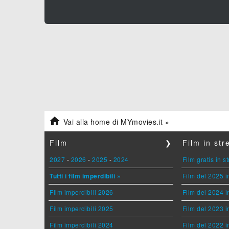

Vai alla home di MYmovies.it »
Film
❯
Film in st
2027
-
2026
-
2025
-
2024
Film gratis in 
Tutti i film imperdibili »
Film del 2025 i
Film imperdibili 2026
Film del 2024 i
Film imperdibili 2025
Film del 2023 i
Film imperdibili 2024
Film del 2022 i