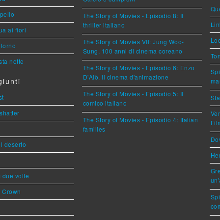
Que
ppello
The Story of Movies - Episodio 8: Il
Lin
thriller italiano
a ai fiori
Loc
The Story of Movies VII: Jung Woo-
torno
Sung, 100 anni di cinema coreano
Ton
ta notte
The Story of Movies - Episodio 6: Enzo
Spi
D'Alò, il cinema d'animazione
iunti
mar
The Story of Movies - Episodio 5: Il
st
Sta
comico italiano
shatter
Ven
The Story of Movies - Episodio 4: Italian
Fi
families
Dov
l deserto
Her
Gre
ì due volte
un'
s Crown
Sp
com