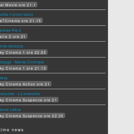
ai Movie ore 21.1
volte il primo bacio
a7Cinema ore 21.15
erican Pie 2
alia 2 ore 21
mite Amicizia
ky Cinema 1 ore 22.55
ndcage - Mente Criminale
ky Cinema 1 ore 21.15
dway
ky Cinema Action ore 21
aculate - La prescelta
ky Cinema Suspence ore 21
erica Latina
ky Cinema Suspence ore 22.35
time news