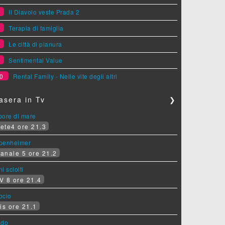
6
Il Diavolo veste Prada 2
7
Terapia di famiglia
8
Le città di pianura
9
Sentimental Value
0
Rental Family - Nelle vite degli altri
asera in Tv
❯
pore di mare
ete4 ore 21.3
penheimer
anale 5 ore 21.2
i sciolti
V 8 ore 21.4
socio
is ore 21.1
ado