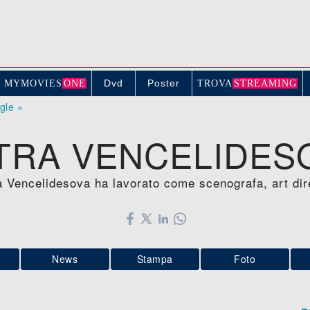
Dvd
Poster
MYMOVIE
S
ONE
TROV
A
STREAMING
ogle »
TRA VENCELIDES
a Vencelidesova ha lavorato come scenografa, art dir
News
Stampa
Foto