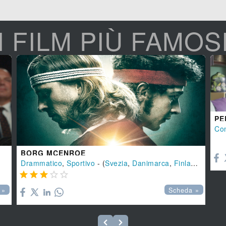
I FILM PIÙ FAMOS
PE
Co

BORG MCENROE
Drammatico
,
Sportivo
- (
Svezia
,
Danimarca
,
Finlandia
-
201





 »
Scheda »