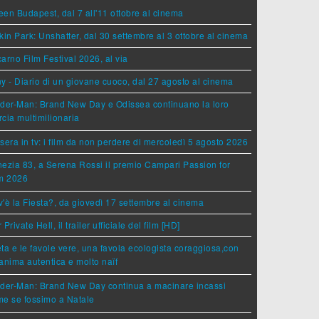
en Budapest, dal 7 all'11 ottobre al cinema
kin Park: Unshatter, dal 30 settembre al 3 ottobre al cinema
arno Film Festival 2026, al via
y - Diario di un giovane cuoco, dal 27 agosto al cinema
der-Man: Brand New Day e Odissea continuano la loro
cia multimilionaria
sera in tv: i film da non perdere di mercoledì 5 agosto 2026
ezia 83, a Serena Rossi il premio Campari Passion for
lm 2026
'è la Fiesta?, da giovedì 17 settembre al cinema
 Private Hell, il trailer ufficiale del film [HD]
ta e le favole vere, una favola ecologista coraggiosa,con
anima autentica e molto naïf
ider-Man: Brand New Day continua a macinare incassi
e se fossimo a Natale