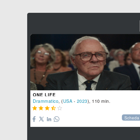
ONE LIFE
Drammatico
, (
USA
-
2023
), 110 min.





Scheda