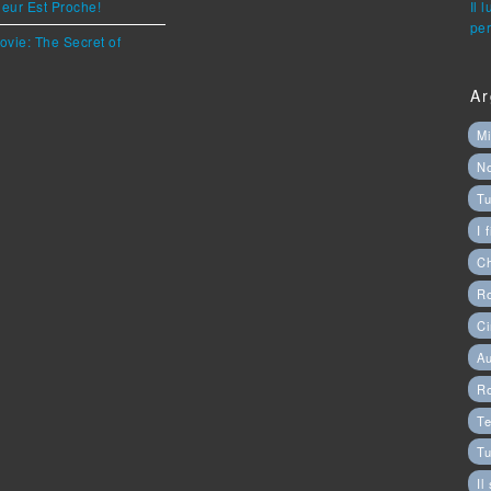
eur Est Proche!
Il 
per
ovie: The Secret of
Ar
Mi
N
Tu
I 
C
Ro
Ci
Au
R
Te
Tu
Il