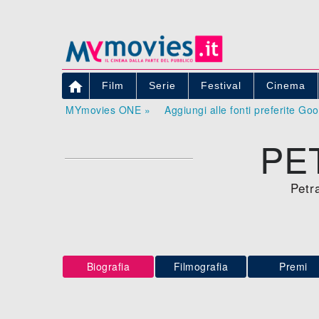

Film
Serie
Festival
Cinema
MYmovies ONE »
Aggiungi alle fonti preferite Go
PE
Petr
Biografia
Filmografia
Premi