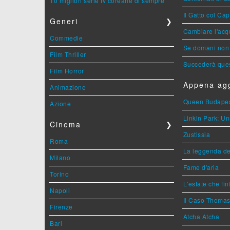
10 migliori serie tv coreane di sempre
Il Gatto col Ca
Generi
❯
Cambiare l'acqu
Commedie
Se domani non 
Film Thriller
Succederà ques
Film Horror
Appena agg
Animazione
Queen Budape
Azione
Linkin Park: Un
Cinema
❯
Zustissia
Roma
La leggenda de
Milano
Fame d'aria
Torino
L'estate che fin
Napoli
Il Caso Thoma
Firenze
Atcha Atcha
Bari