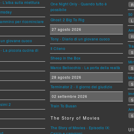
L'alba sulla mietitura
One Night Only - Quando tutto è
R
possibile
omsday
50 
Ghost: 2 Big To Rig
L
cammino per ricominciare
27 agosto 2026
Am
It
Tony - Diario di un giovane cuoco
i un giovane cuoco
Tra
Il Cileno
- La piccola cucina di
S
Sheep in the Box
Mi
Marco Bellocchio - La porta della realtà
S
28 agosto 2026
Mi
S
Terminator 2 - Il giorno del giudizio
Imm
02 settembre 2026
S
esimi 2
Train To Busan
Am
S
The Story of Movies
The Story of Movies - Episodio IX:
Ul
ud
Calcio e campioni