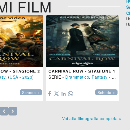
MI FILM
R
S
C
Un
H
B
Dr
OW - STAGIONE 2
CARNIVAL ROW - STAGIONE 1

asy
, (
USA
-
2023
)
SERIE -
Drammatico
,
Fantasy
- ( -
2019
)

Scheda »
Scheda »
Vai alla filmografia completa »