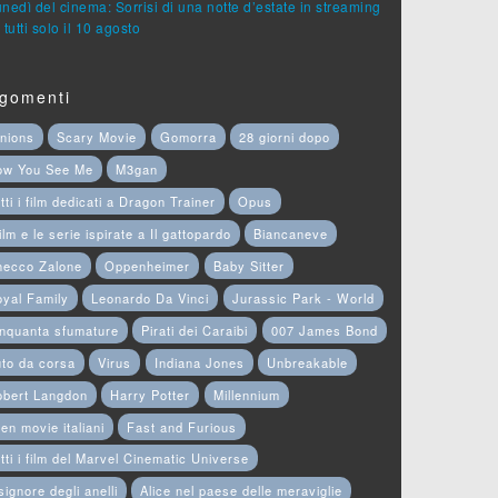
lunedì del cinema: Sorrisi di una notte d’estate in streaming
 tutti solo il 10 agosto
gomenti
nions
Scary Movie
Gomorra
28 giorni dopo
ow You See Me
M3gan
tti i film dedicati a Dragon Trainer
Opus
film e le serie ispirate a Il gattopardo
Biancaneve
hecco Zalone
Oppenheimer
Baby Sitter
yal Family
Leonardo Da Vinci
Jurassic Park - World
nquanta sfumature
Pirati dei Caraibi
007 James Bond
to da corsa
Virus
Indiana Jones
Unbreakable
obert Langdon
Harry Potter
Millennium
en movie italiani
Fast and Furious
tti i film del Marvel Cinematic Universe
 signore degli anelli
Alice nel paese delle meraviglie