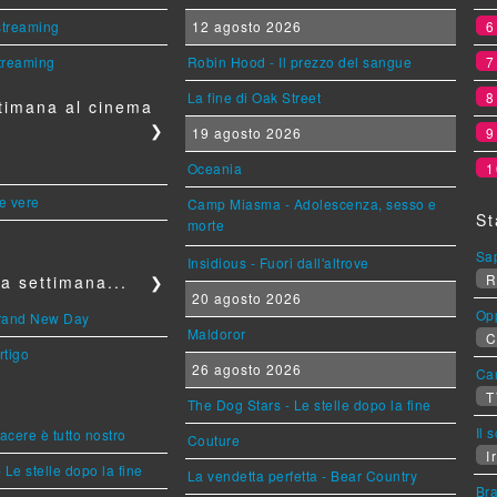
 streaming
12 agosto 2026
streaming
Robin Hood - Il prezzo del sangue
La fine di Oak Street
timana al cinema
❯
19 agosto 2026
Oceania
1
le vere
Camp Miasma - Adolescenza, sesso e
St
morte
Sa
Insidious - Fuori dall'altrove
R
a settimana...
❯
20 agosto 2026
Op
Brand New Day
Maldoror
C
rtigo
26 agosto 2026
Can
T
The Dog Stars - Le stelle dopo la fine
Il 
piacere è tutto nostro
Couture
Ir
 Le stelle dopo la fine
La vendetta perfetta - Bear Country
Br