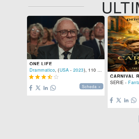
ULTI
ONE LIFE
Drammatico
, (
USA
-
2023
), 110 min.
CARNIVAL R





SERIE -
Fant
Scheda »
