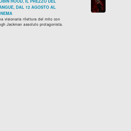
OBIN HOOD, IL PREZZO DEL
ANGUE, DAL 12 AGOSTO AL
INEMA
a visionaria rilettura del mito con
ugh Jackman assoluto protagonista.
PERSO A MONACO
Commedia drammatica
, (
Repubblica C

ORG MCENROE
Sched
ammatico
,
Sportivo
- (
Svezia
,
Danimarca
,
Finlandia
-
2017
), 100 m




Scheda »