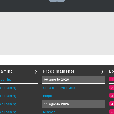
reaming
❯
Prossimamente
❯
Bo
streaming
06 agosto 2026
n streaming
Greta e le favole vere
n streaming
Borgo
n streaming
11 agosto 2026
n streaming
Nimrods