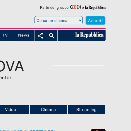
Parte del gruppo
e
Accedi


TV
News
OVA
ector
Video
Cinema
Streaming