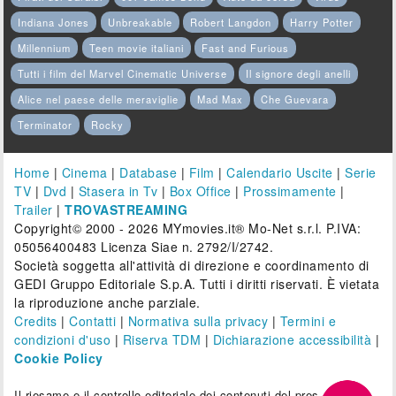
Indiana Jones
Unbreakable
Robert Langdon
Harry Potter
Millennium
Teen movie italiani
Fast and Furious
Tutti i film del Marvel Cinematic Universe
Il signore degli anelli
Alice nel paese delle meraviglie
Mad Max
Che Guevara
Terminator
Rocky
Home
|
Cinema
|
Database
|
Film
|
Calendario Uscite
|
Serie
TV
|
Dvd
|
Stasera in Tv
|
Box Office
|
Prossimamente
|
Trailer
|
TROVASTREAMING
Copyright© 2000 - 2026 MYmovies.it® Mo-Net s.r.l. P.IVA:
05056400483 Licenza Siae n. 2792/I/2742.
Società soggetta all'attività di direzione e coordinamento di
GEDI Gruppo Editoriale S.p.A. Tutti i diritti riservati. È vietata
la riproduzione anche parziale.
Credits
|
Contatti
|
Normativa sulla privacy
|
Termini e
condizioni d'uso
|
Riserva TDM
|
Dichiarazione accessibilità
|
Cookie Policy
Il riesame e il controllo editoriale dei contenuti del presente sito