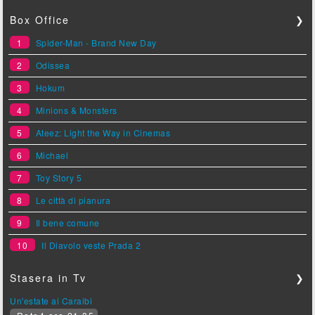
Box Office
❯
1
Spider-Man - Brand New Day
2
Odissea
3
Hokum
4
Minions & Monsters
5
Ateez: Light the Way in Cinemas
6
Michael
7
Toy Story 5
8
Le città di pianura
9
Il bene comune
10
Il Diavolo veste Prada 2
Stasera in Tv
❯
Un'estate ai Caraibi