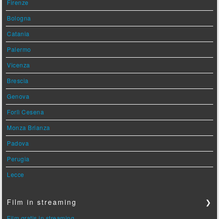
Firenze
Bologna
Catania
Palermo
Vicenza
Brescia
Genova
Forlì Cesena
Monza Brianza
Padova
Perugia
Lecce
Film in streaming
❯
Film gratis in streaming