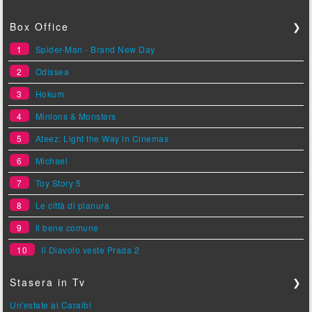
Box Office
❯
1
Spider-Man - Brand New Day
2
Odissea
3
Hokum
4
Minions & Monsters
5
Ateez: Light the Way in Cinemas
6
Michael
7
Toy Story 5
8
Le città di pianura
9
Il bene comune
10
Il Diavolo veste Prada 2
Stasera in Tv
❯
Un'estate ai Caraibi