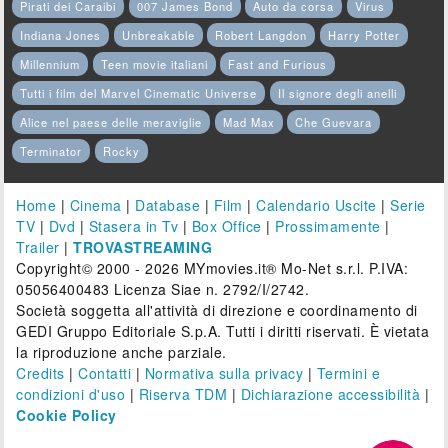
Pirati dei Caraibi
007 James Bond
Auto da corsa
Virus
Indiana Jones
Unbreakable
Robert Langdon
Harry Potter
Millennium
Teen movie italiani
Fast and Furious
Tutti i film del Marvel Cinematic Universe
Il signore degli anelli
Alice nel paese delle meraviglie
Mad Max
Che Guevara
Terminator
Rocky
Home
|
Cinema
|
Database
|
Film
|
Calendario Uscite
|
Serie
TV
|
Dvd
|
Stasera in Tv
|
Box Office
|
Prossimamente
|
Trailer
|
TROVASTREAMING
Copyright© 2000 - 2026 MYmovies.it® Mo-Net s.r.l. P.IVA:
05056400483 Licenza Siae n. 2792/I/2742.
Società soggetta all'attività di direzione e coordinamento di
GEDI Gruppo Editoriale S.p.A. Tutti i diritti riservati. È vietata
la riproduzione anche parziale.
Credits
|
Contatti
|
Normativa sulla privacy
|
Termini e
condizioni d'uso
|
Riserva TDM
|
Dichiarazione accessibilità
|
Cookie Policy