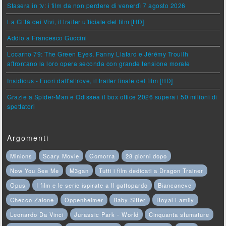
Stasera in tv: i film da non perdere di venerdì 7 agosto 2026
La Città dei Vivi, il trailer ufficiale del film [HD]
Addio a Francesco Guccini
Locarno 79: The Green Eyes, Fanny Liatard e Jérémy Trouilh
affrontano la loro opera seconda con grande tensione morale
Insidious - Fuori dall'altrove, il trailer finale del film [HD]
Grazie a Spider-Man e Odissea il box office 2026 supera i 50 milioni di
spettatori
Argomenti
Minions
Scary Movie
Gomorra
28 giorni dopo
Now You See Me
M3gan
Tutti i film dedicati a Dragon Trainer
Opus
I film e le serie ispirate a Il gattopardo
Biancaneve
Checco Zalone
Oppenheimer
Baby Sitter
Royal Family
Leonardo Da Vinci
Jurassic Park - World
Cinquanta sfumature