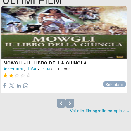
MOWGLI - IL LIBRO DELLA GIUNGLA
Avventura
, (
USA
-
1994
), 111 min.





Scheda »
Vai alla filmografia completa »