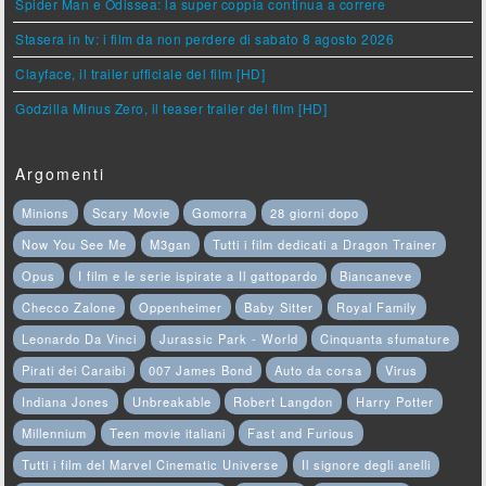
Spider Man e Odissea: la super coppia continua a correre
Stasera in tv: i film da non perdere di sabato 8 agosto 2026
Clayface, il trailer ufficiale del film [HD]
Godzilla Minus Zero, il teaser trailer del film [HD]
Argomenti
Minions
Scary Movie
Gomorra
28 giorni dopo
Now You See Me
M3gan
Tutti i film dedicati a Dragon Trainer
Opus
I film e le serie ispirate a Il gattopardo
Biancaneve
Checco Zalone
Oppenheimer
Baby Sitter
Royal Family
Leonardo Da Vinci
Jurassic Park - World
Cinquanta sfumature
Pirati dei Caraibi
007 James Bond
Auto da corsa
Virus
Indiana Jones
Unbreakable
Robert Langdon
Harry Potter
Millennium
Teen movie italiani
Fast and Furious
Tutti i film del Marvel Cinematic Universe
Il signore degli anelli