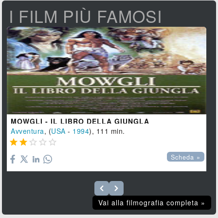
I FILM PIÙ FAMOSI
MOWGLI - IL LIBRO DELLA GIUNGLA
Avventura
, (
USA
-
1994
), 111 min.





Scheda »
Vai alla filmografia completa »