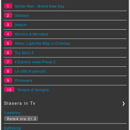
1
Spider-Man - Brand New Day
2
Odissea
3
Hokum
4
Minions & Monsters
5
Ateez: Light the Way in Cinemas
6
Toy Story 5
7
Il Diavolo veste Prada 2
8
Le città di pianura
9
Primavera
10
Terapia di famiglia
Stasera in Tv
❯
Il padrino
Rete4 ore 21.3
Battleship