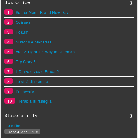
Box Office
❯
1
Spider-Man - Brand New Day
2
Odissea
3
Hokum
4
Minions & Monsters
5
Ateez: Light the Way in Cinemas
6
Toy Story 5
7
Il Diavolo veste Prada 2
8
Le città di pianura
9
Primavera
10
Terapia di famiglia
Stasera in Tv
❯
Il padrino
Rete4 ore 21.3