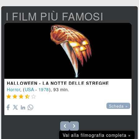
I FILM PIÙ FAMOSI
HALLOWEEN - LA NOTTE DELLE STREGHE
Horror
, (
USA
-
1978
), 93 min.





Scheda »
Vai alla filmografia completa »