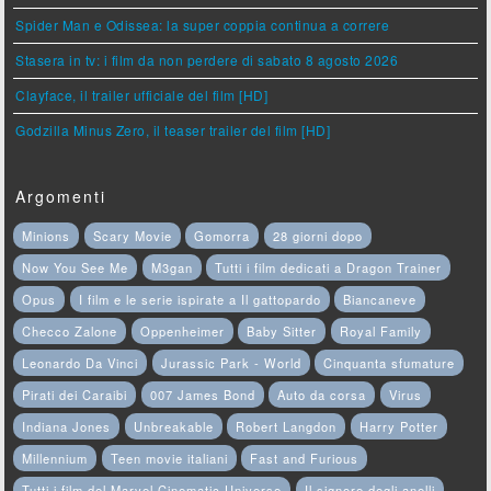
Spider Man e Odissea: la super coppia continua a correre
Stasera in tv: i film da non perdere di sabato 8 agosto 2026
Clayface, il trailer ufficiale del film [HD]
Godzilla Minus Zero, il teaser trailer del film [HD]
Argomenti
Minions
Scary Movie
Gomorra
28 giorni dopo
Now You See Me
M3gan
Tutti i film dedicati a Dragon Trainer
Opus
I film e le serie ispirate a Il gattopardo
Biancaneve
Checco Zalone
Oppenheimer
Baby Sitter
Royal Family
Leonardo Da Vinci
Jurassic Park - World
Cinquanta sfumature
Pirati dei Caraibi
007 James Bond
Auto da corsa
Virus
Indiana Jones
Unbreakable
Robert Langdon
Harry Potter
Millennium
Teen movie italiani
Fast and Furious
Tutti i film del Marvel Cinematic Universe
Il signore degli anelli