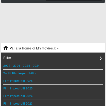

Vai alla home di MYmovies.it »
Film
❯
2027
-
2026
-
2025
-
2024
Tutti i film imperdibili »
Film imperdibili 2026
Film imperdibili 2025
Film imperdibili 2024
Film imperdibili 2023