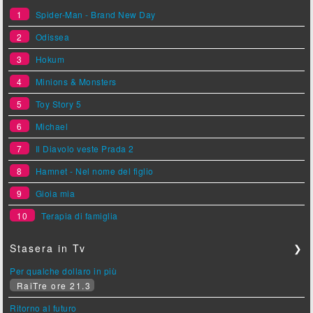
1
Spider-Man - Brand New Day
2
Odissea
3
Hokum
4
Minions & Monsters
5
Toy Story 5
6
Michael
7
Il Diavolo veste Prada 2
8
Hamnet - Nel nome del figlio
9
Gioia mia
10
Terapia di famiglia
Stasera in Tv
❯
Per qualche dollaro in più
RaiTre ore 21.3
Ritorno al futuro