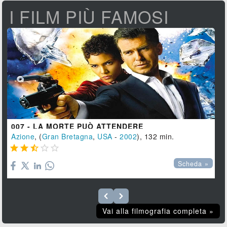
I FILM PIÙ FAMOSI
007 - LA MORTE PUÒ ATTENDERE
Azione
, (
Gran Bretagna
,
USA
-
2002
), 132 min.





Scheda »
Vai alla filmografia completa »