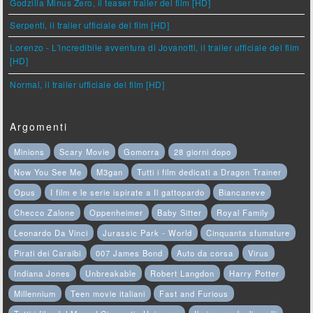
Godzilla Minus Zero, il teaser trailer del film [HD]
Serpenti, il trailer ufficiale del film [HD]
Lorenzo - L'incredibile avventura di Jovanotti, il trailer ufficiale del film
[HD]
Normal, il trailer ufficiale del film [HD]
Argomenti
Minions
Scary Movie
Gomorra
28 giorni dopo
Now You See Me
M3gan
Tutti i film dedicati a Dragon Trainer
Opus
I film e le serie ispirate a Il gattopardo
Biancaneve
Checco Zalone
Oppenheimer
Baby Sitter
Royal Family
Leonardo Da Vinci
Jurassic Park - World
Cinquanta sfumature
Pirati dei Caraibi
007 James Bond
Auto da corsa
Virus
Indiana Jones
Unbreakable
Robert Langdon
Harry Potter
Millennium
Teen movie italiani
Fast and Furious