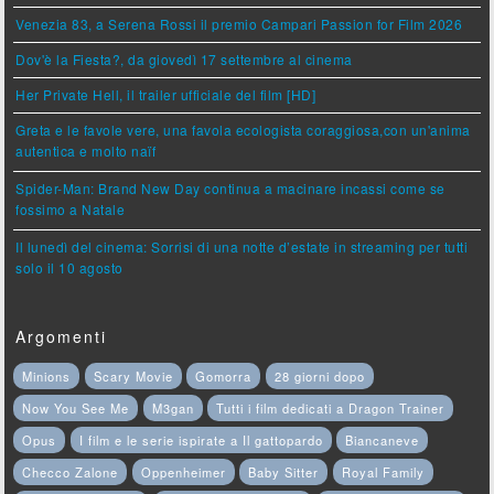
Venezia 83, a Serena Rossi il premio Campari Passion for Film 2026
Dov'è la Fiesta?, da giovedì 17 settembre al cinema
Her Private Hell, il trailer ufficiale del film [HD]
Greta e le favole vere, una favola ecologista coraggiosa,con un'anima
autentica e molto naïf
Spider-Man: Brand New Day continua a macinare incassi come se
fossimo a Natale
Il lunedì del cinema: Sorrisi di una notte d’estate in streaming per tutti
solo il 10 agosto
Argomenti
Minions
Scary Movie
Gomorra
28 giorni dopo
Now You See Me
M3gan
Tutti i film dedicati a Dragon Trainer
Opus
I film e le serie ispirate a Il gattopardo
Biancaneve
Checco Zalone
Oppenheimer
Baby Sitter
Royal Family