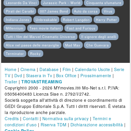
Leonardo Da Vinci
Jurassic Park - World
Cinquanta sfumature
Pirati dei Caraibi
007 James Bond
Auto da corsa
Virus
Indiana Jones
Unbreakable
Robert Langdon
Harry Potter
Millennium
Teen movie italiani
Fast and Furious
Tutti i film del Marvel Cinematic Universe
Il signore degli anelli
Alice nel paese delle meraviglie
Mad Max
Che Guevara
Terminator
Rocky
Home
|
Cinema
|
Database
|
Film
|
Calendario Uscite
|
Serie
TV
|
Dvd
|
Stasera in Tv
|
Box Office
|
Prossimamente
|
Trailer
|
TROVASTREAMING
Copyright© 2000 - 2026 MYmovies.it® Mo-Net s.r.l. P.IVA:
05056400483 Licenza Siae n. 2792/I/2742.
Società soggetta all'attività di direzione e coordinamento di
GEDI Gruppo Editoriale S.p.A. Tutti i diritti riservati. È vietata
la riproduzione anche parziale.
Credits
|
Contatti
|
Normativa sulla privacy
|
Termini e
condizioni d'uso
|
Riserva TDM
|
Dichiarazione accessibilità
|
Cookie Policy