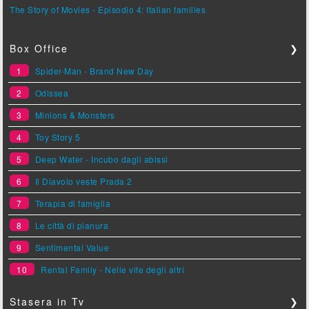
The Story of Movies - Episodio 4: Italian families
Box Office
❯
1
Spider-Man - Brand New Day
2
Odissea
3
Minions & Monsters
4
Toy Story 5
5
Deep Water - Incubo dagli abissi
6
Il Diavolo veste Prada 2
7
Terapia di famiglia
8
Le città di pianura
9
Sentimental Value
10
Rental Family - Nelle vite degli altri
Stasera in Tv
❯