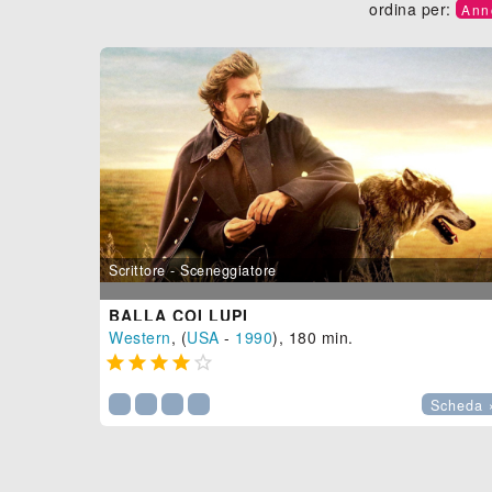
ordina per:
Ann
Scrittore - Sceneggiatore
BALLA COI LUPI
Western
, (
USA
-
1990
), 180 min.





Scheda 