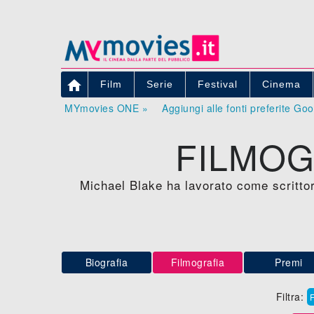

Film
Serie
Festival
Cinema
MYmovies ONE »
Aggiungi alle fonti preferite Go
FILMOG
Michael Blake ha lavorato come scrittore
Biografia
Filmografia
Premi
Filtra: