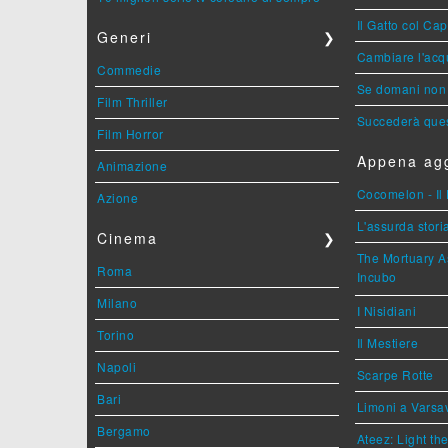
Il Gatto col Ca
Generi
❯
Cambiare l'acqu
Commedie
Se domani non 
Film Thriller
Succederà ques
Film Horror
Appena agg
Animazione
Cocomelon - Il 
Azione
L'assurda stori
Cinema
❯
The Mortuary As
Roma
Incubo
Milano
I Nisidiani
Torino
Il Mestiere
Napoli
Scarpe Rotte
Bari
Limoni a Varsa
Bergamo
Ateez: Light t