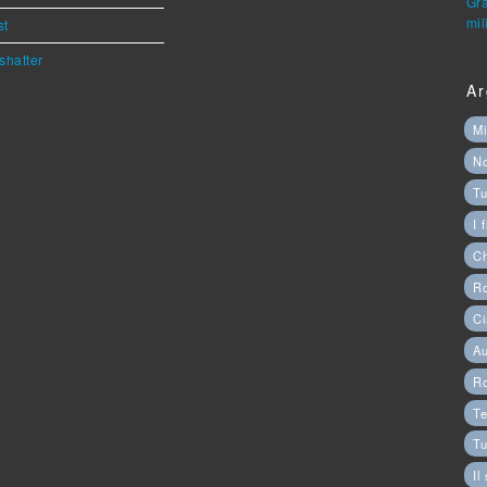
Gra
mil
st
shatter
Ar
Mi
N
Tu
I 
C
Ro
Ci
Au
R
Te
Tu
Il