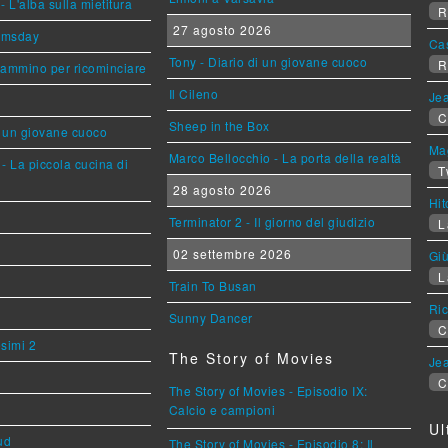
L'alba sulla mietitura
R
27 agosto 2026
omsday
Ca
Tony - Diario di un giovane cuoco
R
cammino per ricominciare
Il Cileno
Jea
C
Sheep in the Box
i un giovane cuoco
Mag
Marco Bellocchio - La porta della realtà
- La piccola cucina di
T
28 agosto 2026
Hi
Terminator 2 - Il giorno del giudizio
L
02 settembre 2026
Giù
L
Train To Busan
Ric
Sunny Dancer
C
esimi 2
The Story of Movies
Jea
C
The Story of Movies - Episodio IX:
Calcio e campioni
Ul
ud
The Story of Movies - Episodio 8: Il