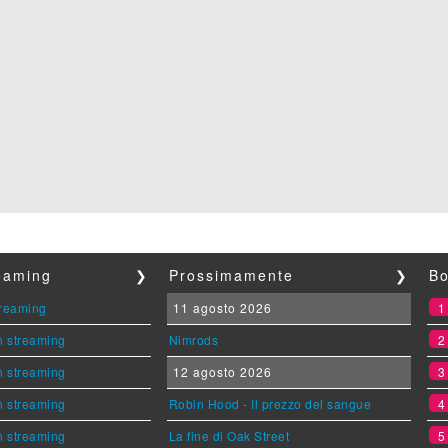
reaming
❯
Prossimamente
❯
Bo
streaming
11 agosto 2026
n streaming
Nimrods
n streaming
12 agosto 2026
n streaming
Robin Hood - Il prezzo del sangue
n streaming
La fine di Oak Street