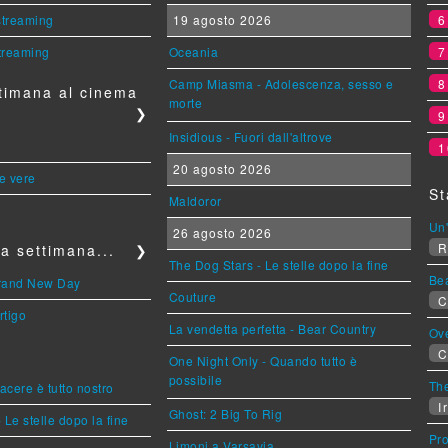
 streaming
19 agosto 2026
streaming
Oceania
Camp Miasma - Adolescenza, sesso e
timana al cinema
morte
❯
Insidious - Fuori dall'altrove
1
20 agosto 2026
le vere
St
Maldoror
Un'
26 agosto 2026
R
a settimana...
❯
The Dog Stars - Le stelle dopo la fine
Be
Brand New Day
Couture
C
rtigo
La vendetta perfetta - Bear Country
Ov
C
One Night Only - Quando tutto è
possibile
The
piacere è tutto nostro
Ir
Ghost: 2 Big To Rig
 Le stelle dopo la fine
Pr
Limoni a Varsavia