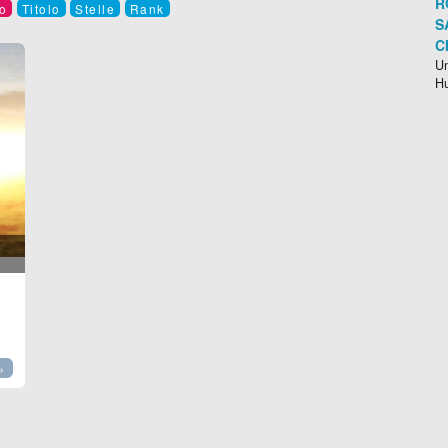
R
o
Titolo
Stelle
Rank
S
C
Un
H
»