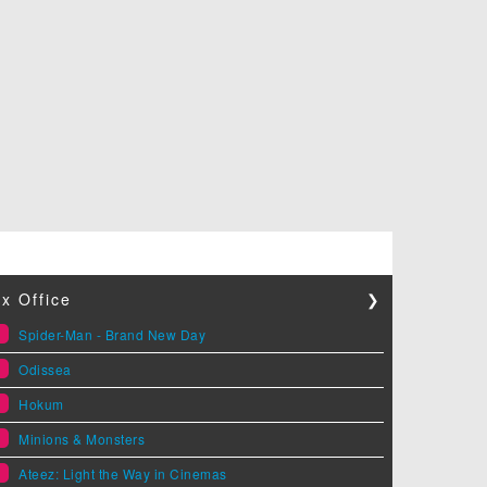
x Office
❯
1
Spider-Man - Brand New Day
2
Odissea
3
Hokum
4
Minions & Monsters
5
Ateez: Light the Way in Cinemas