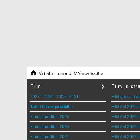

Vai alla home di MYmovies.it »
Film
❯
Film in st
2027
-
2026
-
2025
-
2024
Film gratis in 
Tutti i film imperdibili »
Film del 2025 i
Film imperdibili 2026
Film del 2024 i
Film imperdibili 2025
Film del 2023 i
Film imperdibili 2024
Film del 2022 i