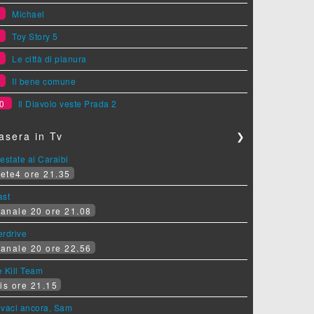
6
Michael
7
Toy Story 5
8
Le città di pianura
9
Il bene comune
0
Il Diavolo veste Prada 2
asera in Tv
❯
estate ai Caraibi
ete4 ore 21.35
ast
anale 20 ore 21.08
erdrive
anale 20 ore 22.56
 Kill Team
is ore 21.15
ovaci ancora, Sam