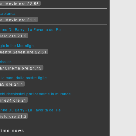
ai Movie ore 22.55
sablanca
ai Movie ore 21.1
nne Du Barry - La Favorita del Re
ielo ore 21.2
ic in the Moonlight
wenty Seven ore 22.51
tchcock
a7Cinema ore 21.15
 le mani dalle nostre figlie
a5 ore 21.1
chi ricchissimi praticamente in mutande
ine34 ore 21
nne Du Barry - La Favorita del Re
ielo ore 21.2
time news