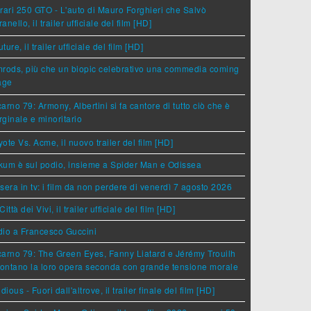
rari 250 GTO - L'auto di Mauro Forghieri che Salvò
anello, il trailer ufficiale del film [HD]
ture, il trailer ufficiale del film [HD]
rods, più che un biopic celebrativo una commedia coming
age
arno 79: Armony, Albertini si fa cantore di tutto ciò che è
ginale e minoritario
ote Vs. Acme, il nuovo trailer del film [HD]
um è sul podio, insieme a Spider Man e Odissea
sera in tv: i film da non perdere di venerdì 7 agosto 2026
Città dei Vivi, il trailer ufficiale del film [HD]
dio a Francesco Guccini
arno 79: The Green Eyes, Fanny Liatard e Jérémy Trouilh
rontano la loro opera seconda con grande tensione morale
idious - Fuori dall'altrove, il trailer finale del film [HD]