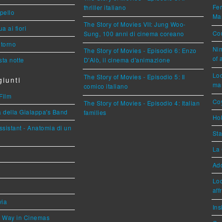
Fer
thriller italiano
ppello
Mar
The Story of Movies VII: Jung Woo-
a ai fiori
Cou
Sung, 100 anni di cinema coreano
torno
Nim
The Story of Movies - Episodio 6: Enzo
of 
ta notte
D'Alò, il cinema d'animazione
Loc
The Story of Movies - Episodio 5: Il
iunti
mar
comico italiano
Film
Coy
The Story of Movies - Episodio 4: Italian
a della Gialappa's Band
families
Hok
sistant - Anatomia di un
Sta
La 
Ad
Loc
aff
via
Ins
he Way in Cinemas