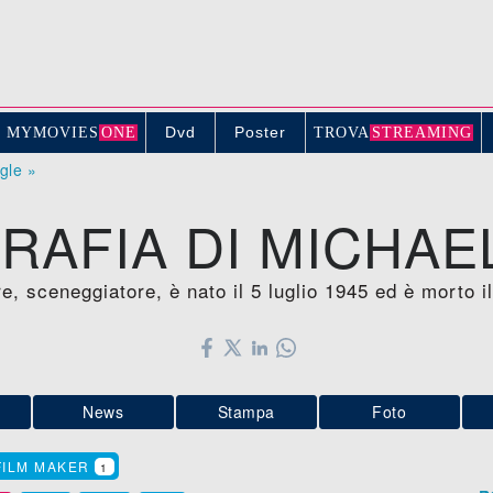
Dvd
Poster
MYMOVIE
S
ONE
TROV
A
STREAMING
ogle »
RAFIA DI MICHAE
, sceneggiatore, è nato il 5 luglio 1945 ed è morto i
News
Stampa
Foto
FILM MAKER
1