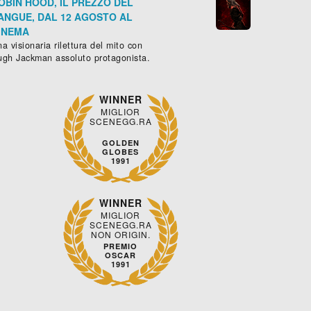
OBIN HOOD, IL PREZZO DEL
ANGUE, DAL 12 AGOSTO AL
INEMA
a visionaria rilettura del mito con
ugh Jackman assoluto protagonista.
WINNER
MIGLIOR
SCENEGG.RA
GOLDEN
GLOBES
1991
WINNER
MIGLIOR
SCENEGG.RA
NON ORIGIN.
PREMIO
OSCAR
1991