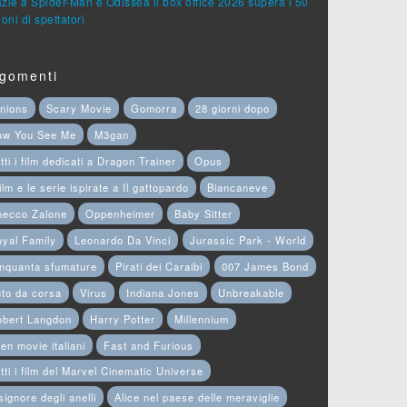
zie a Spider-Man e Odissea il box office 2026 supera i 50
ioni di spettatori
gomenti
nions
Scary Movie
Gomorra
28 giorni dopo
ow You See Me
M3gan
tti i film dedicati a Dragon Trainer
Opus
film e le serie ispirate a Il gattopardo
Biancaneve
hecco Zalone
Oppenheimer
Baby Sitter
yal Family
Leonardo Da Vinci
Jurassic Park - World
nquanta sfumature
Pirati dei Caraibi
007 James Bond
to da corsa
Virus
Indiana Jones
Unbreakable
obert Langdon
Harry Potter
Millennium
en movie italiani
Fast and Furious
tti i film del Marvel Cinematic Universe
 signore degli anelli
Alice nel paese delle meraviglie