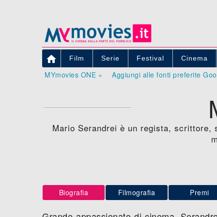

Film
Serie
Festival
Cinema
MYmovies ONE »
Aggiungi alle fonti preferite Go
Mario Serandrei è un regista, scrittore, 
m
Biografia
Filmografia
Premi
Grande appassionato di cinema, Serandrei