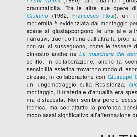
i suoi fratelli
drammaticità. Tra le altre sue opere 
(1962,
Francesco Rosi
), un fi
Giuliano
modernità è evidenziata dal montaggio per
scene si giustappongono le une alle alt
narrativi, traendo l'una dall'altra la propr
con cui si susseguono, come le tessere di
dimostrò anche ne
La maschera del de
scritto, in collaborazione, anche la sc
sensibilità estetica trovarono modo di espr
diresse, in collaborazione con
Giuseppe D
un lungometraggio sulla Resistenza,
Gio
montaggio, il materiale d'attualità era spe
ma distaccata. Non sembra perciò eccessiv
tecnica, ma soprattutto la profonda sensi
modo assai significativo all'affermazione d