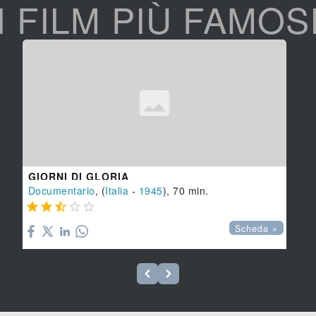
I FILM PIÙ FAMOS
GIORNI DI GLORIA
Documentario
, (
Italia
-
1945
), 70 min.





Scheda »