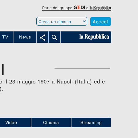
Parte del gruppo
e
Accedi


TV
News
I
o il 23 maggio 1907 a Napoli (Italia) ed è
).
Video
Cinema
Streaming