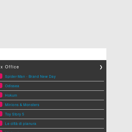
x Office
❯
1
Spider-Man - Brand New Day
2
Odissea
3
Hokum
4
Minions & Monsters
5
Toy Story 5
6
Le città di pianura