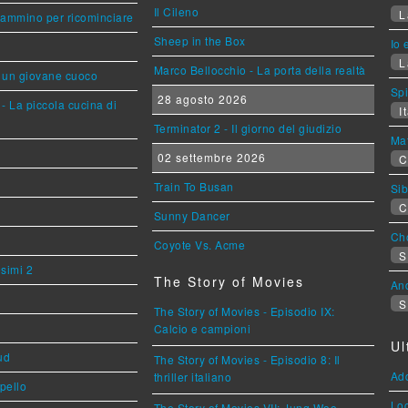
Il Cileno
L
cammino per ricominciare
Sheep in the Box
Io 
L
Marco Bellocchio - La porta della realtà
i un giovane cuoco
Sp
28 agosto 2026
- La piccola cucina di
It
Terminator 2 - Il giorno del giudizio
Mat
02 settembre 2026
C
Train To Busan
Sib
C
Sunny Dancer
Cho
Coyote Vs. Acme
S
esimi 2
The Story of Movies
An
S
The Story of Movies - Episodio IX:
Calcio e campioni
Ul
ud
The Story of Movies - Episodio 8: Il
Ad
thriller italiano
ppello
Loc
The Story of Movies VII: Jung Woo-