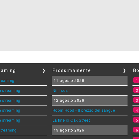
reaming
❯
Prossimamente
❯
Bo
streaming
11 agosto 2026
n streaming
Nimrods
n streaming
12 agosto 2026
n streaming
Robin Hood - Il prezzo del sangue
n streaming
La fine di Oak Street
 streaming
19 agosto 2026