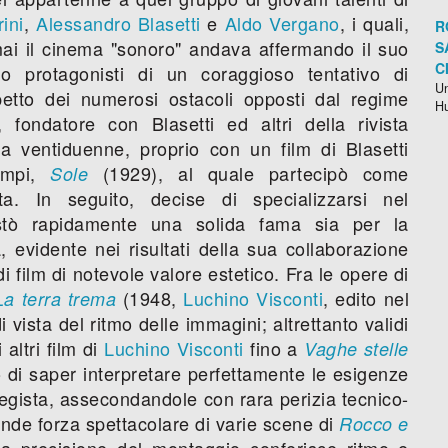
ini
,
Alessandro Blasetti
e
Aldo Vergano
, i quali,
R
mai il cinema "sonoro" andava affermando il suo
S
C
no protagonisti di un coraggioso tentativo di
Un
petto dei numerosi ostacoli opposti dal regime
H
o, fondatore con Blasetti ed altri della rivista
 ventiduenne, proprio con un film di Blasetti
campi,
(1929), al quale partecipò come
Sole
ta. In seguito, decise di specializzarsi nel
stò rapidamente una solida fama sia per la
, evidente nei risultati della sua collaborazione
di film di notevole valore estetico. Fra le opere di
(1948,
Luchino Visconti
, edito nel
La terra trema
ista del ritmo delle immagini; altrettanto validi
 altri film di
Luchino Visconti
fino a
Vaghe stelle
 di saper interpretare perfettamente le esigenze
regista, assecondandole con rara perizia tecnico-
ande forza spettacolare di varie scene di
Rocco e
sa precisione del montaggio conferisce ritmo e