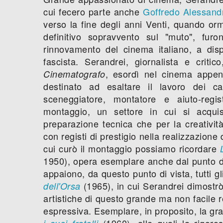
cui fecero parte anche
Goffredo Alessandr
verso la fine degli anni Venti, quando or
definitivo sopravvento sul "muto", furo
rinnovamento del cinema italiano, a dis
fascista. Serandrei, giornalista e critic
, esordì nel cinema appena
Cinematografo
destinato ad esaltare il lavoro dei 
sceneggiatore, montatore e aiuto-regis
montaggio, un settore in cui si acqui
preparazione tecnica che per la creatività
con registi di prestigio nella realizzazione 
cui curò il montaggio possiamo ricordare
1950), opera esemplare anche dal punto di v
appaiono, da questo punto di vista, tutti gli
(1965), in cui Serandrei dimostrò
dell'Orsa
artistiche di questo grande ma non facile 
espressiva. Esemplare, in proposito, la gr
(1960), alle quali la rigoro