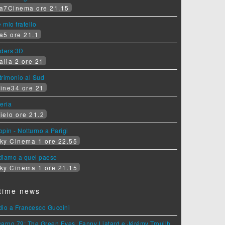
a7Cinema ore 21.15
e mio fratello
a5 ore 21.1
iders 3D
alia 2 ore 21
rimonio al Sud
ine34 ore 21
eria
ielo ore 21.2
pin - Notturno a Parigi
ky Cinema 1 ore 22.55
diamo a quel paese
ky Cinema 1 ore 21.15
time news
dio a Francesco Guccini
arno 79: The Green Eyes, Fanny Liatard e Jérémy Trouilh