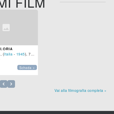
MI FILM
GLORIA
o
, (
Italia
-
1945
), 70 min.

Scheda »
Vai alla filmografia completa »