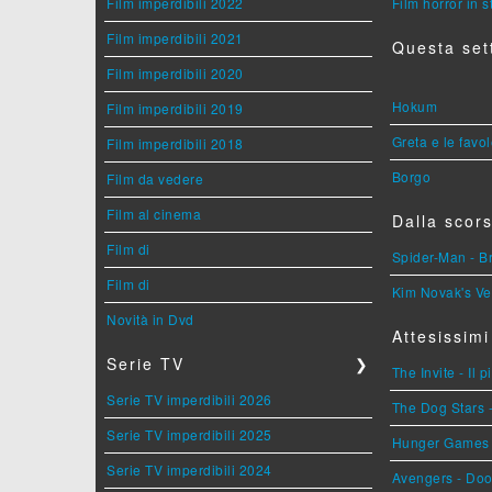
Film imperdibili 2022
Film horror in 
Film imperdibili 2021
Questa set
Film imperdibili 2020
Hokum
Film imperdibili 2019
Greta e le favo
Film imperdibili 2018
Borgo
Film da vedere
Film al cinema
Dalla scors
Film di
Spider-Man - 
Film di
Kim Novak's Ve
Novità in Dvd
Attesissimi
Serie TV
❯
The Invite - Il 
Serie TV imperdibili 2026
The Dog Stars -
Serie TV imperdibili 2025
Hunger Games - 
Serie TV imperdibili 2024
Avengers - Do