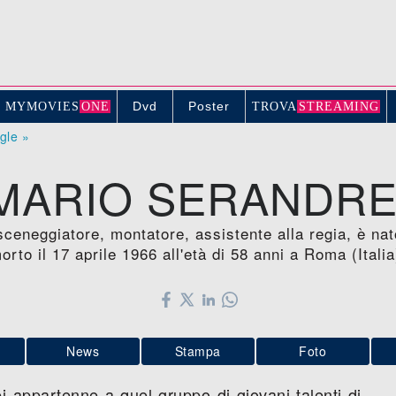
Dvd
Poster
MYMOVIE
S
ONE
TROV
A
STREAMING
ogle »
MARIO SERANDRE
sceneggiatore, montatore, assistente alla regia, è nat
orto il 17 aprile 1966 all'età di 58 anni a Roma (Italia
News
Stampa
Foto
 appartenne a quel gruppo di giovani talenti di