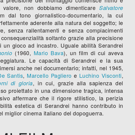
di valore, non dobbiamo dimenticare
Salvatore
lm dal tono giornalistico-documentario, la cui
fettamente aderente alla natura del soggetto; le
re, senza rallentamenti e senza compiacimenti
ia consequenzialità soltanto grazie alla precisione
 un gioco ad incastro. Uguale abilità Serandrei
(1960,
Mario Bava
), un film di cui aveva
monio
eneggiatura. Le capacità di Serandrei e la sua
imersi anche nel documentario; infatti, nel 1945,
e Santis
,
Marcello Pagliero
e
Luchino Visconti
,
, in cui, grazie alla sapienza del
rni di gloria
sso proiettato in una dimensione tragica, intensa
o affermare che il rigore stilistico, la perizia
bilità estetica di Serandrei hanno contributo in
el miglior cinema italiano del dopoguerra.