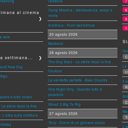
streaming
Oceania
Camp Miasma - Adolescenza, sesso e
timana al cinema
morte
❯
Insidious - Fuori dall'altrove
1
20 agosto 2026
le vere
St
Maldoror
Ov
26 agosto 2026
C
a settimana...
❯
The Dog Stars - Le stelle dopo la fine
La 
Brand New Day
Couture
Ir
rtigo
La vendetta perfetta - Bear Country
Il 
R
One Night Only - Quando tutto è
possibile
Sib
piacere è tutto nostro
C
Ghost: 2 Big To Rig
 Le stelle dopo la fine
Mag
27 agosto 2026
L'alba sulla mietitura
T
Tony - Diario di un giovane cuoco
omsday
L'a