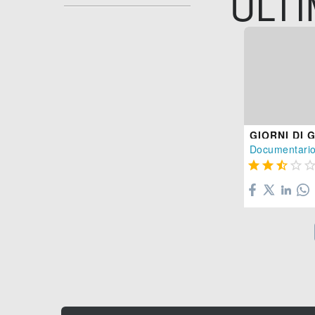
ULTI
GIORNI DI 
Documentari



