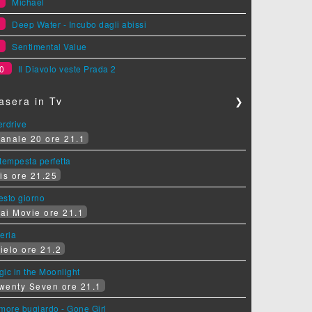
7
Michael
8
Deep Water - Incubo dagli abissi
9
Sentimental Value
0
Il Diavolo veste Prada 2
asera in Tv
❯
erdrive
anale 20 ore 21.1
tempesta perfetta
is ore 21.25
sesto giorno
ai Movie ore 21.1
eria
ielo ore 21.2
ic in the Moonlight
wenty Seven ore 21.1
more bugiardo - Gone Girl