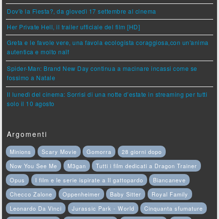
Dov'è la Fiesta?, da giovedì 17 settembre al cinema
Her Private Hell, il trailer ufficiale del film [HD]
Greta e le favole vere, una favola ecologista coraggiosa,con un'anima
autentica e molto naïf
Spider-Man: Brand New Day continua a macinare incassi come se
fossimo a Natale
Il lunedì del cinema: Sorrisi di una notte d’estate in streaming per tutti
solo il 10 agosto
Argomenti
Minions
Scary Movie
Gomorra
28 giorni dopo
Now You See Me
M3gan
Tutti i film dedicati a Dragon Trainer
Opus
I film e le serie ispirate a Il gattopardo
Biancaneve
Checco Zalone
Oppenheimer
Baby Sitter
Royal Family
Leonardo Da Vinci
Jurassic Park - World
Cinquanta sfumature