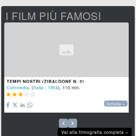
I FILM PIÙ FAMOSI
TEMPI NOSTRI (ZIBALDONE N. 2)
Commedia
, (
Italia
-
1954
), 110 min.





Scheda »
Vai alla filmografia completa »