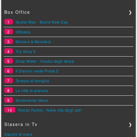
Box Office
❯
1
Spider-Man - Brand New Day
2
Odissea
3
Minions & Monsters
4
Toy Story 5
5
Deep Water - Incubo dagli abissi
6
Il Diavolo veste Prada 2
7
Terapia di famiglia
8
Le città di pianura
9
Sentimental Value
10
Rental Family - Nelle vite degli altri
Stasera in Tv
❯
Sapore di mare