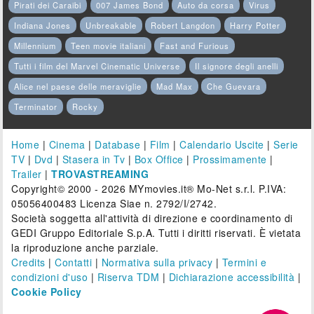
Pirati dei Caraibi
007 James Bond
Auto da corsa
Virus
Indiana Jones
Unbreakable
Robert Langdon
Harry Potter
Millennium
Teen movie italiani
Fast and Furious
Tutti i film del Marvel Cinematic Universe
Il signore degli anelli
Alice nel paese delle meraviglie
Mad Max
Che Guevara
Terminator
Rocky
Home
|
Cinema
|
Database
|
Film
|
Calendario Uscite
|
Serie
TV
|
Dvd
|
Stasera in Tv
|
Box Office
|
Prossimamente
|
Trailer
|
TROVASTREAMING
Copyright© 2000 - 2026 MYmovies.it® Mo-Net s.r.l. P.IVA:
05056400483 Licenza Siae n. 2792/I/2742.
Società soggetta all'attività di direzione e coordinamento di
GEDI Gruppo Editoriale S.p.A. Tutti i diritti riservati. È vietata
la riproduzione anche parziale.
Credits
|
Contatti
|
Normativa sulla privacy
|
Termini e
condizioni d'uso
|
Riserva TDM
|
Dichiarazione accessibilità
|
Cookie Policy