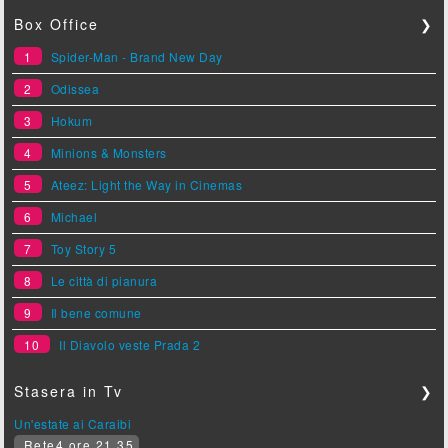
Box Office
❯
1
Spider-Man - Brand New Day
2
Odissea
3
Hokum
4
Minions & Monsters
5
Ateez: Light the Way in Cinemas
6
Michael
7
Toy Story 5
8
Le città di pianura
9
Il bene comune
10
Il Diavolo veste Prada 2
Stasera in Tv
❯
Un'estate ai Caraibi
Rete4 ore 21.35