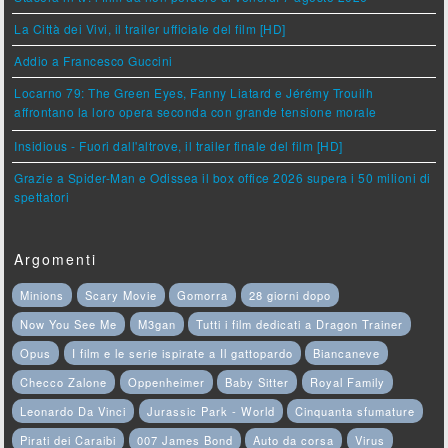
La Città dei Vivi, il trailer ufficiale del film [HD]
Addio a Francesco Guccini
Locarno 79: The Green Eyes, Fanny Liatard e Jérémy Trouilh
affrontano la loro opera seconda con grande tensione morale
Insidious - Fuori dall'altrove, il trailer finale del film [HD]
Grazie a Spider-Man e Odissea il box office 2026 supera i 50 milioni di
spettatori
Argomenti
Minions
Scary Movie
Gomorra
28 giorni dopo
Now You See Me
M3gan
Tutti i film dedicati a Dragon Trainer
Opus
I film e le serie ispirate a Il gattopardo
Biancaneve
Checco Zalone
Oppenheimer
Baby Sitter
Royal Family
Leonardo Da Vinci
Jurassic Park - World
Cinquanta sfumature
Pirati dei Caraibi
007 James Bond
Auto da corsa
Virus