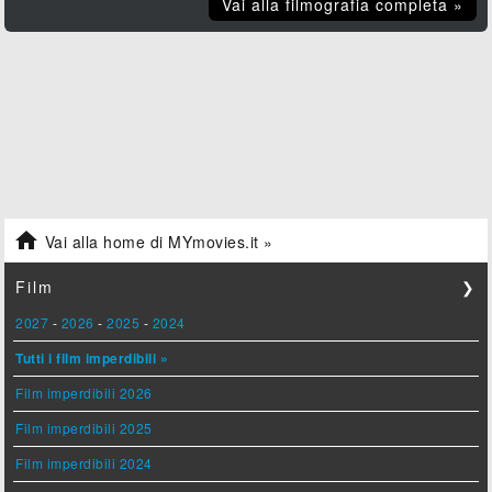
Vai alla filmografia completa »

Vai alla home di MYmovies.it »
Film
❯
2027
-
2026
-
2025
-
2024
Tutti i film imperdibili »
Film imperdibili 2026
Film imperdibili 2025
Film imperdibili 2024