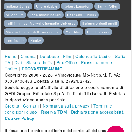
Indiana Jones
Unbreakable
Robert Langdon
Harry Potter
Millennium
Teen movie italiani
Fast and Furious
Tutti i film del Marvel Cinematic Universe
Il signore degli anelli
Alice nel paese delle meraviglie
Mad Max
Che Guevara
Terminator
Rocky
Home
|
Cinema
|
Database
|
Film
|
Calendario Uscite
|
Serie
TV
|
Dvd
|
Stasera in Tv
|
Box Office
|
Prossimamente
|
Trailer
|
TROVASTREAMING
Copyright© 2000 - 2026 MYmovies.it® Mo-Net s.r.l. P.IVA:
05056400483 Licenza Siae n. 2792/I/2742.
Società soggetta all'attività di direzione e coordinamento di
GEDI Gruppo Editoriale S.p.A. Tutti i diritti riservati. È vietata
la riproduzione anche parziale.
Credits
|
Contatti
|
Normativa sulla privacy
|
Termini e
condizioni d'uso
|
Riserva TDM
|
Dichiarazione accessibilità
|
Cookie Policy
Il riesame e il controllo editoriale dei contenuti del presente sito