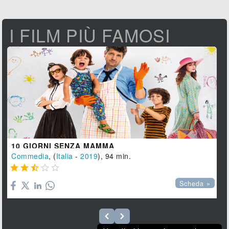
I FILM PIÙ FAMOSI
10 GIORNI SENZA MAMMA
Commedia
, (
Italia
-
2019
), 94 min.





Scheda »