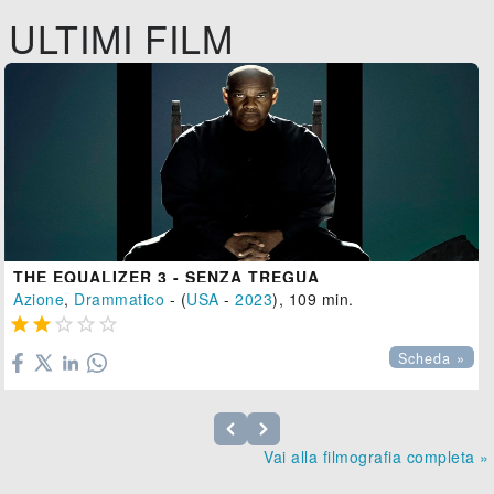
ULTIMI FILM
THE EQUALIZER 3 - SENZA TREGUA
Azione
,
Drammatico
- (
USA
-
2023
), 109 min.





Scheda »
Vai alla filmografia completa »