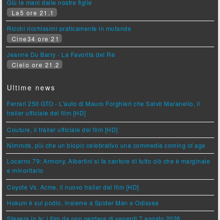
Giù le mani dalle nostre figlie
La5 ore 21.1
Ricchi ricchissimi praticamente in mutande
Cine34 ore 21
Jeanne Du Barry - La Favorita del Re
Cielo ore 21.2
Ultime news
Ferrari 250 GTO - L'auto di Mauro Forghieri che Salvò Maranello, il
trailer ufficiale del film [HD]
Couture, il trailer ufficiale del film [HD]
Nimrods, più che un biopic celebrativo una commedia coming of age
Locarno 79: Armony, Albertini si fa cantore di tutto ciò che è marginale
e minoritario
Coyote Vs. Acme, il nuovo trailer del film [HD]
Hokum è sul podio, insieme a Spider Man e Odissea
Stasera in tv: i film da non perdere di venerdì 7 agosto 2026