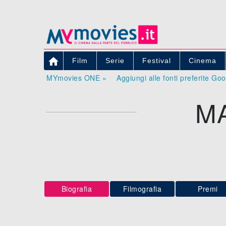

Film
Serie
Festival
Cinema
MYmovies ONE »
Aggiungi alle fonti preferite Go
M
Biografia
Filmografia
Premi