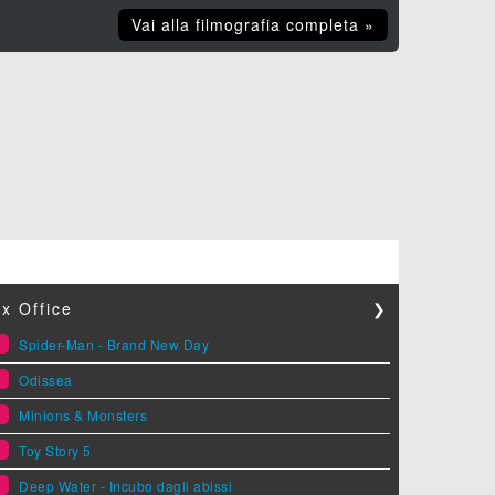
Vai alla filmografia completa »
x Office
❯
1
Spider-Man - Brand New Day
2
Odissea
3
Minions & Monsters
4
Toy Story 5
5
Deep Water - Incubo dagli abissi