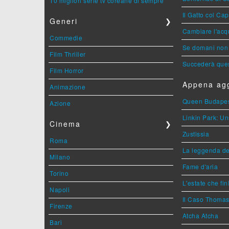
10 migliori serie tv coreane di sempre
Il Gatto col Ca
Generi
❯
Cambiare l'acqu
Commedie
Se domani non 
Film Thriller
Succederà ques
Film Horror
Appena agg
Animazione
Queen Budape
Azione
Linkin Park: Un
Cinema
❯
Zustissia
Roma
La leggenda de
Milano
Fame d'aria
Torino
L'estate che fin
Napoli
Il Caso Thoma
Firenze
Atcha Atcha
Bari