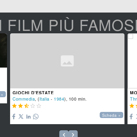
I FILM PIÙ FAMOS
GIOCHI D'ESTATE
MO
 »
Commedia
, (
Italia
-
1984
), 100 min.
Thr






Scheda »