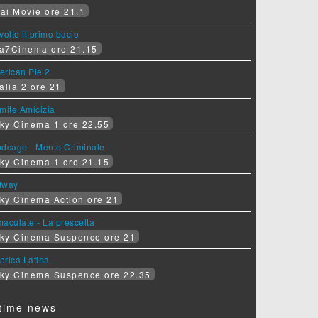
ai Movie ore 21.1
volte il primo bacio
a7Cinema ore 21.15
erican Pie 2
alia 2 ore 21
mite Amicizia
ky Cinema 1 ore 22.55
ndcage - Mente Criminale
ky Cinema 1 ore 21.15
dway
ky Cinema Action ore 21
aculate - La prescelta
ky Cinema Suspence ore 21
erica Latina
ky Cinema Suspence ore 22.35
time news