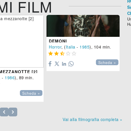
MI FILM
R
S
C
Un
H
DEMONI
Horror
, (
Italia
-
1985
), 104 min.





Scheda »
Co
MEZZANOTTE [2]

a
-
1986
), 89 min.

Scheda »
Vai alla filmografia completa »