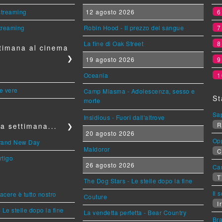
 streaming
12 agosto 2026
streaming
Robin Hood - Il prezzo del sangue
La fine di Oak Street
timana al cinema
❯
19 agosto 2026
Oceania
1
le vere
Camp Miasma - Adolescenza, sesso e
St
morte
Sa
Insidious - Fuori dall'altrove
R
a settimana...
❯
20 agosto 2026
Op
Brand New Day
Maldoror
C
rtigo
26 agosto 2026
Can
T
The Dog Stars - Le stelle dopo la fine
Il 
piacere è tutto nostro
Couture
Ir
 Le stelle dopo la fine
La vendetta perfetta - Bear Country
Br