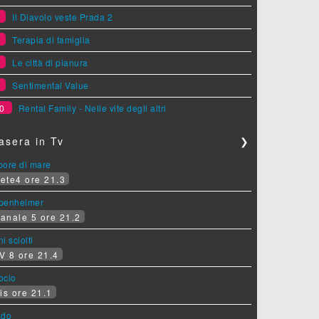
6
Il Diavolo veste Prada 2
7
Terapia di famiglia
8
Le città di pianura
9
Sentimental Value
0
Rental Family - Nelle vite degli altri
asera in Tv
❯
pore di mare
ete4 ore 21.3
penheimer
anale 5 ore 21.2
i sciolti
V 8 ore 21.4
socio
is ore 21.1
ado