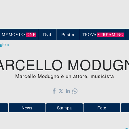
Dvd
Poster
MYMOVIE
S
ONE
TROV
A
STREAMING
ogle »
ARCELLO MODUG
Marcello Modugno è un attore, musicista
News
Stampa
Foto