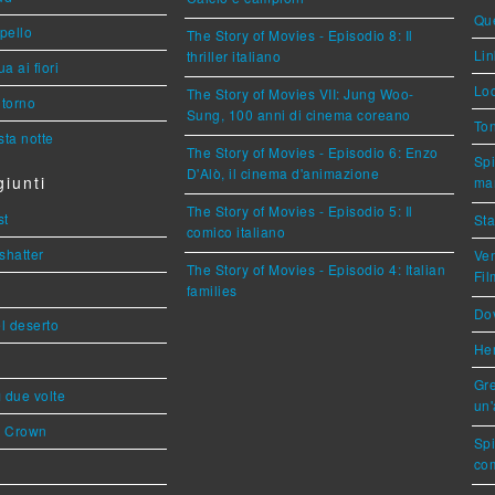
Que
ppello
The Story of Movies - Episodio 8: Il
Lin
thriller italiano
a ai fiori
Loc
The Story of Movies VII: Jung Woo-
torno
Sung, 100 anni di cinema coreano
Ton
ta notte
The Story of Movies - Episodio 6: Enzo
Spi
D'Alò, il cinema d'animazione
iunti
mar
The Story of Movies - Episodio 5: Il
st
Sta
comico italiano
shatter
Ven
The Story of Movies - Episodio 4: Italian
Fi
families
Dov
l deserto
Her
Gre
ì due volte
un'
s Crown
Sp
com