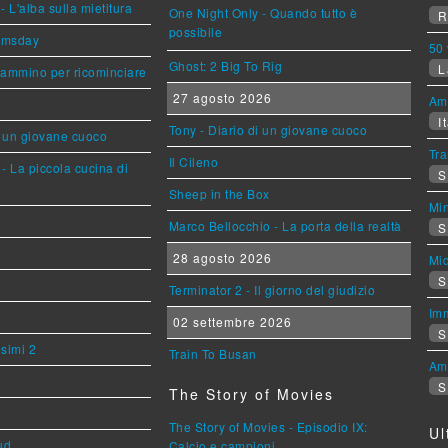
L'alba sulla mietitura
One Night Only - Quando tutto è
R
possibile
omsday
50 
Ghost: 2 Big To Rig
L
cammino per ricominciare
27 agosto 2026
Am
It
Tony - Diario di un giovane cuoco
i un giovane cuoco
Tra
Il Cileno
- La piccola cucina di
S
Sheep in the Box
Mi
Marco Bellocchio - La porta della realtà
S
28 agosto 2026
Mi
S
Terminator 2 - Il giorno del giudizio
Imm
02 settembre 2026
S
esimi 2
Train To Busan
Am
S
The Story of Movies
The Story of Movies - Episodio IX:
Ul
ud
Calcio e campioni