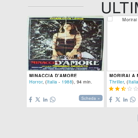
ULTI
MINACCIA D'AMORE
MORIRAI A 
Horror
, (
Italia
-
1988
), 94 min.
Thriller
, (
Itali





Scheda »