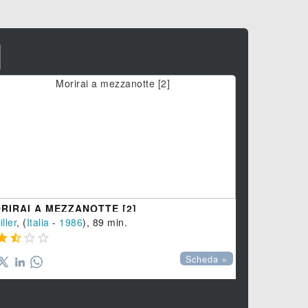
I
RIRAI A MEZZANOTTE [2]
MINACCIA
iller
, (
Italia
-
1986
), 89 min.
Horror
, (
Itali





Scheda »