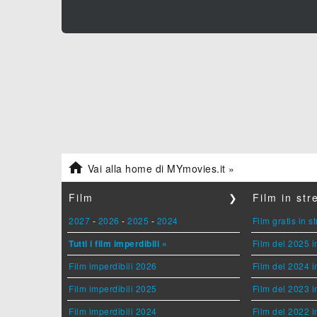

Vai alla home di MYmovies.it »
Film
❯
Film in st
2027
-
2026
-
2025
-
2024
Film gratis in 
Tutti i film imperdibili »
Film del 2025 i
Film imperdibili 2026
Film del 2024 i
Film imperdibili 2025
Film del 2023 i
Film imperdibili 2024
Film del 2022 i