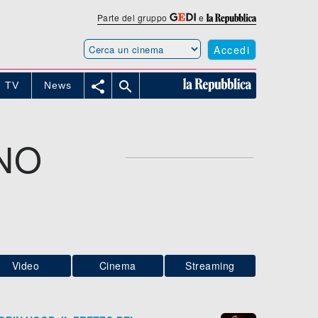
Parte del gruppo
e
Accedi


TV
News
NO
Video
Cinema
Streaming