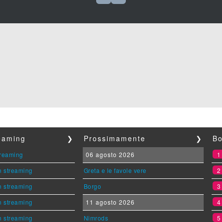
reaming
❯
Prossimamente
❯
Bo
streaming
06 agosto 2026
n streaming
Greta e le favole vere
n streaming
Borgo
n streaming
11 agosto 2026
n streaming
Nimrods