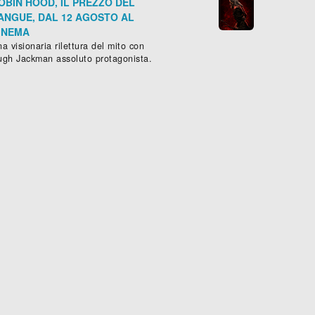
OBIN HOOD, IL PREZZO DEL
ANGUE, DAL 12 AGOSTO AL
INEMA
a visionaria rilettura del mito con
ugh Jackman assoluto protagonista.
IN PUNTA DI PIEDI - STREETDANCE
GIOCHI D'ESTATE
mmedia
, (
Italia
-
1985
), 92 min.
Commedia
, (
Italia
-
1984
), 100 mi





Scheda »
Sched