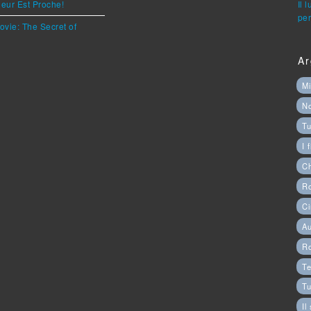
eur Est Proche!
Il 
per
ovie: The Secret of
Ar
Mi
N
Tu
I 
C
Ro
Ci
Au
R
Te
Tu
Il