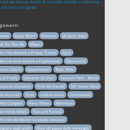
lunedì del cinema: Sorrisi di una notte d’estate in streaming
 tutti solo il 10 agosto
gomenti
nions
Scary Movie
Gomorra
28 giorni dopo
ow You See Me
M3gan
tti i film dedicati a Dragon Trainer
Opus
film e le serie ispirate a Il gattopardo
Biancaneve
hecco Zalone
Oppenheimer
Baby Sitter
yal Family
Leonardo Da Vinci
Jurassic Park - World
nquanta sfumature
Pirati dei Caraibi
007 James Bond
to da corsa
Virus
Indiana Jones
Unbreakable
obert Langdon
Harry Potter
Millennium
en movie italiani
Fast and Furious
tti i film del Marvel Cinematic Universe
 signore degli anelli
Alice nel paese delle meraviglie