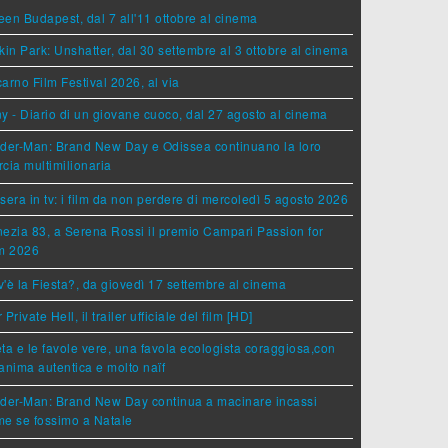
en Budapest, dal 7 all'11 ottobre al cinema
kin Park: Unshatter, dal 30 settembre al 3 ottobre al cinema
arno Film Festival 2026, al via
y - Diario di un giovane cuoco, dal 27 agosto al cinema
der-Man: Brand New Day e Odissea continuano la loro
cia multimilionaria
sera in tv: i film da non perdere di mercoledì 5 agosto 2026
ezia 83, a Serena Rossi il premio Campari Passion for
lm 2026
'è la Fiesta?, da giovedì 17 settembre al cinema
 Private Hell, il trailer ufficiale del film [HD]
ta e le favole vere, una favola ecologista coraggiosa,con
anima autentica e molto naïf
ider-Man: Brand New Day continua a macinare incassi
e se fossimo a Natale