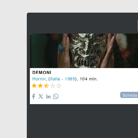
DEMONI
Horror
, (
Italia
-
1985
), 104 min.





Scheda