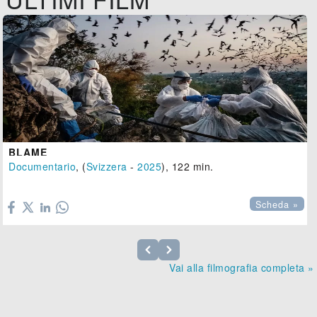
BLAME
Documentario
, (
Svizzera
-
2025
), 122 min.

Scheda »
Vai alla filmografia completa »