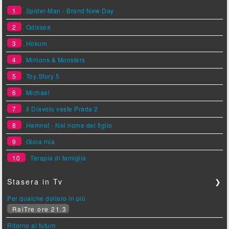
1
Spider-Man - Brand New Day
2
Odissea
3
Hokum
4
Minions & Monsters
5
Toy Story 5
6
Michael
7
Il Diavolo veste Prada 2
8
Hamnet - Nel nome del figlio
9
Gioia mia
10
Terapia di famiglia
Stasera in Tv
❯
Per qualche dollaro in più
RaiTre ore 21.3
Ritorno al futuro