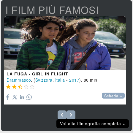
I FILM PIÙ FAMOSI
LA FUGA - GIRL IN FLIGHT
Drammatico
, (
Svizzera
,
Italia
-
2017
), 80 min.





Scheda »
Vai alla filmografia completa »