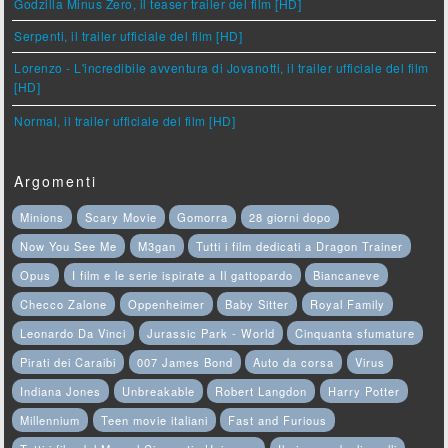
Godzilla Minus Zero, il teaser trailer del film [HD]
Serpenti, il trailer ufficiale del film [HD]
Lorenzo - L'incredibile avventura di Jovanotti, il trailer ufficiale del film
[HD]
Normal, il trailer ufficiale del film [HD]
Argomenti
Minions
Scary Movie
Gomorra
28 giorni dopo
Now You See Me
M3gan
Tutti i film dedicati a Dragon Trainer
Opus
I film e le serie ispirate a Il gattopardo
Biancaneve
Checco Zalone
Oppenheimer
Baby Sitter
Royal Family
Leonardo Da Vinci
Jurassic Park - World
Cinquanta sfumature
Pirati dei Caraibi
007 James Bond
Auto da corsa
Virus
Indiana Jones
Unbreakable
Robert Langdon
Harry Potter
Millennium
Teen movie italiani
Fast and Furious