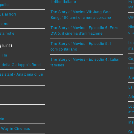
Fer
thriller italiano
ppello
Mar
The Story of Movies VII: Jung Woo-
a ai fiori
Cou
Sung, 100 anni di cinema coreano
torno
Nim
The Story of Movies - Episodio 6: Enzo
of 
ta notte
D'Alò, il cinema d'animazione
Loc
The Story of Movies - Episodio 5: Il
iunti
mar
comico italiano
Film
Coy
The Story of Movies - Episodio 4: Italian
a della Gialappa's Band
families
Hok
sistant - Anatomia di un
Sta
La 
Ad
Loc
aff
via
Ins
he Way in Cinemas
Gra