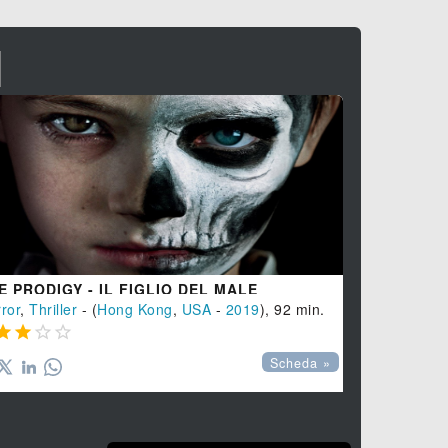
I
E PRODIGY - IL FIGLIO DEL MALE
ALL'OMBR
ror
,
Thriller
- (
Hong Kong
,
USA
-
2019
), 92 min.
Thriller
, (
US





Scheda »