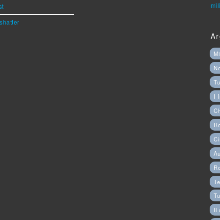
mil
st
shatter
Ar
Mi
N
Tu
I 
C
Ro
Ci
Au
R
Te
Tu
Il