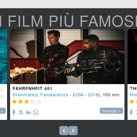
I FILM PIÙ FAMOS
ACQUA - THE SHAPE OF WATER
FAHRENHEIT 451
TH
), 119 min.
Drammatico
,
Fantascienza
- (
USA
-
2018
), 100 min.
Hor






 »
Scheda »