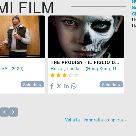
MI FILM
R
S
C
Un
H
THE PRODIGY - IL FIGLIO DEL MALE
AL
USA
-
2020
)
Horror
,
Thriller
- (
Hong Kong
,
USA
-
201
Thr






Scheda »
Scheda »
Vai alla filmografia completa »