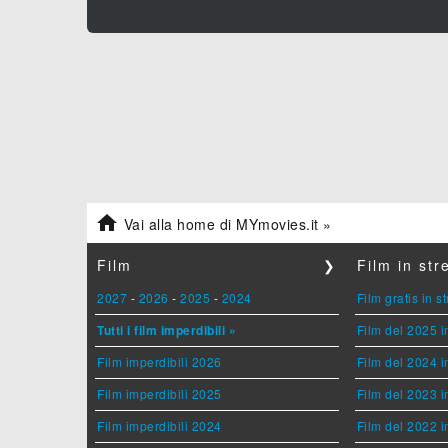

Vai alla home di MYmovies.it »
Film
❯
Film in st
2027
-
2026
-
2025
-
2024
Film gratis in 
Tutti i film imperdibili »
Film del 2025 i
Film imperdibili 2026
Film del 2024 i
Film imperdibili 2025
Film del 2023 i
Film imperdibili 2024
Film del 2022 i