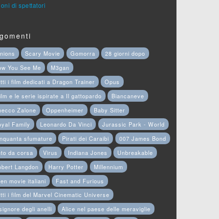
ioni di spettatori
gomenti
nions
Scary Movie
Gomorra
28 giorni dopo
ow You See Me
M3gan
tti i film dedicati a Dragon Trainer
Opus
film e le serie ispirate a Il gattopardo
Biancaneve
hecco Zalone
Oppenheimer
Baby Sitter
yal Family
Leonardo Da Vinci
Jurassic Park - World
nquanta sfumature
Pirati dei Caraibi
007 James Bond
to da corsa
Virus
Indiana Jones
Unbreakable
obert Langdon
Harry Potter
Millennium
en movie italiani
Fast and Furious
tti i film del Marvel Cinematic Universe
 signore degli anelli
Alice nel paese delle meraviglie