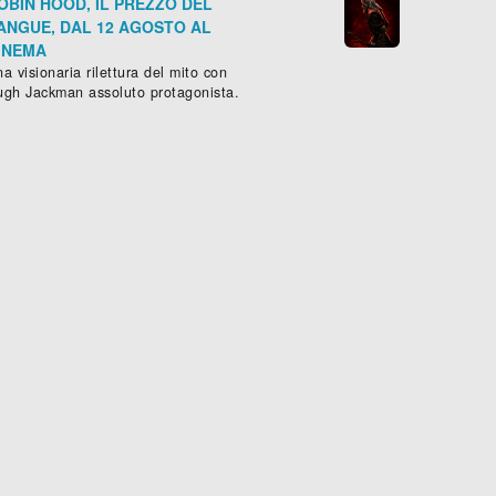
OBIN HOOD, IL PREZZO DEL
ANGUE, DAL 12 AGOSTO AL
INEMA
a visionaria rilettura del mito con
ugh Jackman assoluto protagonista.
L'OMBRA DELLA LUNA
9
iller
), 92 min.
, (
USA
-
2019
)
Commedia
,
Sentimentale
- (
US

Scheda »
Sched