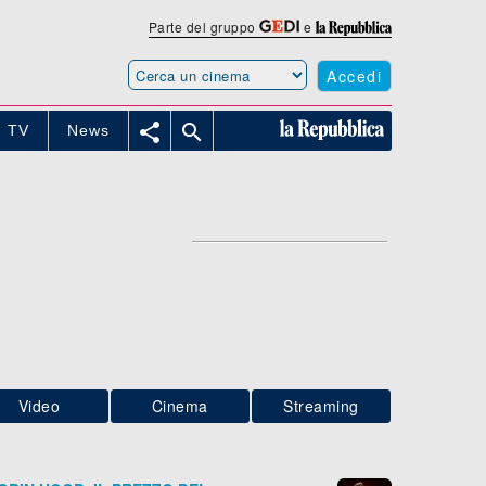
Parte del gruppo
e
Accedi


TV
News
Video
Cinema
Streaming