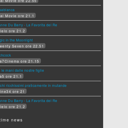
ai Movie ore 22.55
sablanca
ai Movie ore 21.1
nne Du Barry - La Favorita del Re
ielo ore 21.2
ic in the Moonlight
wenty Seven ore 22.51
tchcock
a7Cinema ore 21.15
 le mani dalle nostre figlie
a5 ore 21.1
chi ricchissimi praticamente in mutande
ine34 ore 21
nne Du Barry - La Favorita del Re
ielo ore 21.2
time news