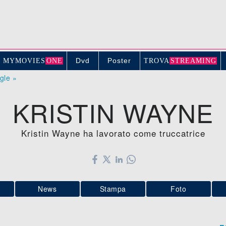
Dvd
Poster
MYMOVIE
S
ONE
TROV
A
STREAMING
ogle »
KRISTIN WAYNE
Kristin Wayne ha lavorato come truccatrice
News
Stampa
Foto