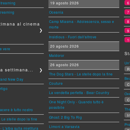
 streaming
19 agosto 2026
streaming
Oceania
Camp Miasma - Adolescenza, sesso e
timana al cinema
morte
❯
Insidious - Fuori dall'altrove
1
20 agosto 2026
le vere
St
Maldoror
Un'
26 agosto 2026
R
a settimana...
❯
The Dog Stars - Le stelle dopo la fine
Be
Brand New Day
Couture
C
rtigo
La vendetta perfetta - Bear Country
Ov
C
One Night Only - Quando tutto è
possibile
The
piacere è tutto nostro
Ir
Ghost: 2 Big To Rig
 Le stelle dopo la fine
Pr
Limoni a Varsavia
L'alba sulla mietitura