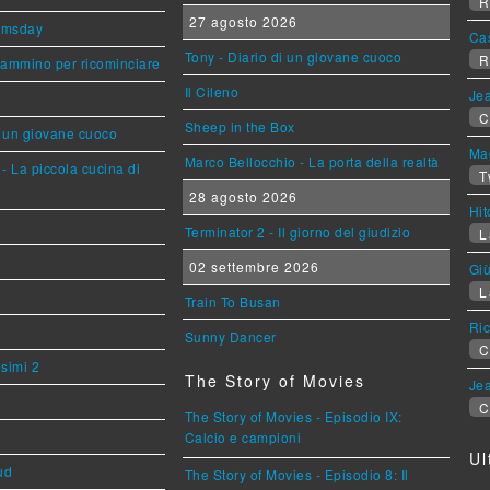
R
27 agosto 2026
omsday
Ca
Tony - Diario di un giovane cuoco
R
cammino per ricominciare
Il Cileno
Jea
C
Sheep in the Box
i un giovane cuoco
Mag
Marco Bellocchio - La porta della realtà
- La piccola cucina di
T
28 agosto 2026
Hi
Terminator 2 - Il giorno del giudizio
L
02 settembre 2026
Giù
L
Train To Busan
Ric
Sunny Dancer
C
esimi 2
The Story of Movies
Jea
C
The Story of Movies - Episodio IX:
Calcio e campioni
Ul
ud
The Story of Movies - Episodio 8: Il