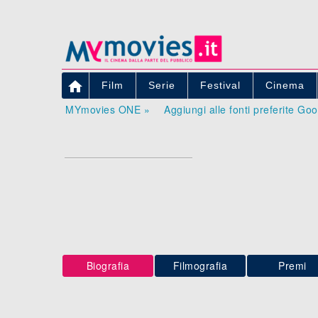

Film
Serie
Festival
Cinema
MYmovies ONE »
Aggiungi alle fonti preferite Go
Biografia
Filmografia
Premi