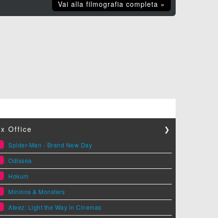
Vai alla filmografia completa »
x Office
❯
1
Spider-Man - Brand New Day
2
Odissea
3
Hokum
4
Minions & Monsters
5
Ateez: Light the Way in Cinemas