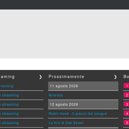
reaming
❯
Prossimamente
❯
Bo
streaming
11 agosto 2026
n streaming
Nimrods
n streaming
12 agosto 2026
n streaming
Robin Hood - Il prezzo del sangue
n streaming
La fine di Oak Street