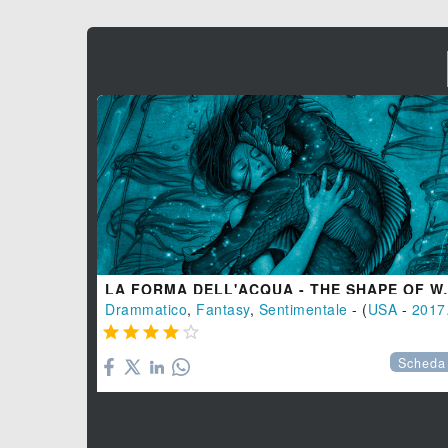
LA FORMA DELL'
Drammatico
,
Fantasy
,
Sentimentale
- (
USA
-
2017





Scheda