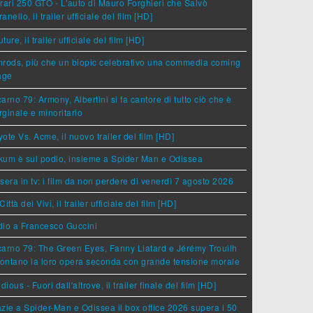
rari 250 GTO - L'auto di Mauro Forghieri che Salvò
anello, il trailer ufficiale del film [HD]
ture, il trailer ufficiale del film [HD]
rods, più che un biopic celebrativo una commedia coming
age
arno 79: Armony, Albertini si fa cantore di tutto ciò che è
ginale e minoritario
ote Vs. Acme, il nuovo trailer del film [HD]
um è sul podio, insieme a Spider Man e Odissea
sera in tv: i film da non perdere di venerdì 7 agosto 2026
Città dei Vivi, il trailer ufficiale del film [HD]
dio a Francesco Guccini
arno 79: The Green Eyes, Fanny Liatard e Jérémy Trouilh
rontano la loro opera seconda con grande tensione morale
idious - Fuori dall'altrove, il trailer finale del film [HD]
zie a Spider-Man e Odissea il box office 2026 supera i 50