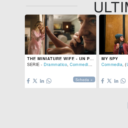
ULTI
THE MINIATURE WIFE - UN PICCOLO PROBLEMA
MY SPY
SERIE -
Drammatico
,
Commedia
- (
USA
Commedia
-
2026
)
, (


Scheda »