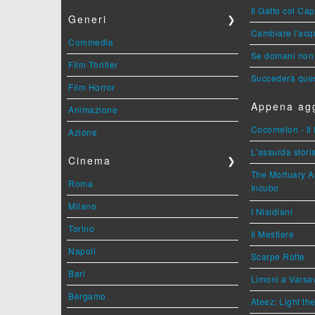
Il Gatto col Ca
Generi
❯
Cambiare l'acqu
Commedie
Se domani non 
Film Thriller
Succederà ques
Film Horror
Appena agg
Animazione
Cocomelon - Il 
Azione
L'assurda stori
Cinema
❯
The Mortuary As
Roma
Incubo
Milano
I Nisidiani
Torino
Il Mestiere
Napoli
Scarpe Rotte
Bari
Limoni a Varsa
Bergamo
Ateez: Light t