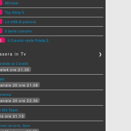
6
Michael
7
Toy Story 5
8
Le città di pianura
9
Il bene comune
0
Il Diavolo veste Prada 2
asera in Tv
❯
estate ai Caraibi
ete4 ore 21.35
ast
anale 20 ore 21.08
erdrive
anale 20 ore 22.56
 Kill Team
is ore 21.15
ovaci ancora, Sam