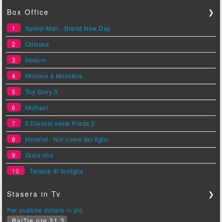
Box Office
❯
1
Spider-Man - Brand New Day
2
Odissea
3
Hokum
4
Minions & Monsters
5
Toy Story 5
6
Michael
7
Il Diavolo veste Prada 2
8
Hamnet - Nel nome del figlio
9
Gioia mia
10
Terapia di famiglia
Stasera in Tv
❯
Per qualche dollaro in più
RaiTre ore 21.3