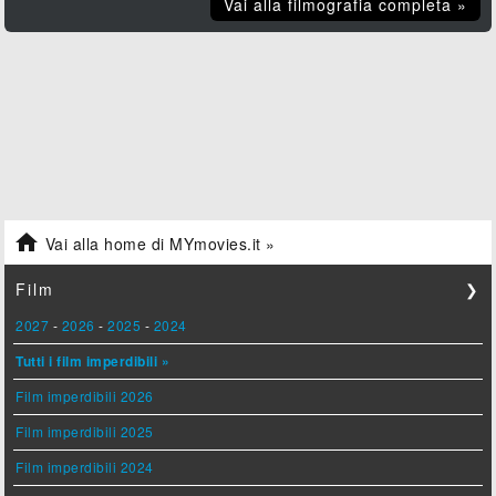
Vai alla filmografia completa »

Vai alla home di MYmovies.it »
Film
❯
2027
-
2026
-
2025
-
2024
Tutti i film imperdibili »
Film imperdibili 2026
Film imperdibili 2025
Film imperdibili 2024