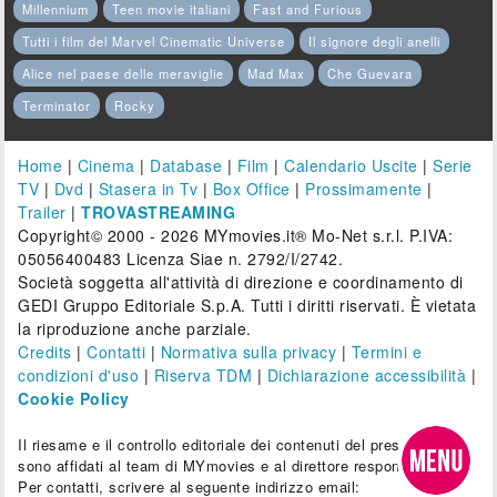
Millennium
Teen movie italiani
Fast and Furious
Tutti i film del Marvel Cinematic Universe
Il signore degli anelli
Alice nel paese delle meraviglie
Mad Max
Che Guevara
Terminator
Rocky
Home
|
Cinema
|
Database
|
Film
|
Calendario Uscite
|
Serie
TV
|
Dvd
|
Stasera in Tv
|
Box Office
|
Prossimamente
|
Trailer
|
TROVASTREAMING
Copyright© 2000 - 2026 MYmovies.it® Mo-Net s.r.l. P.IVA:
05056400483 Licenza Siae n. 2792/I/2742.
Società soggetta all'attività di direzione e coordinamento di
GEDI Gruppo Editoriale S.p.A. Tutti i diritti riservati. È vietata
la riproduzione anche parziale.
Credits
|
Contatti
|
Normativa sulla privacy
|
Termini e
condizioni d'uso
|
Riserva TDM
|
Dichiarazione accessibilità
|
Cookie Policy
Il riesame e il controllo editoriale dei contenuti del presente sito
sono affidati al team di MYmovies e al direttore responsabile.
Per contatti, scrivere al seguente indirizzo email: