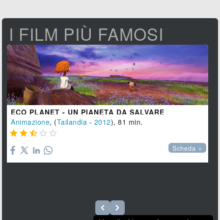
I FILM PIÙ FAMOSI
ECO PLANET - UN PIANETA DA SALVARE
Animazione
, (
Tailandia
-
2012
), 81 min.





Scheda »