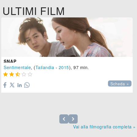
ULTIMI FILM
SNAP
Sentimentale
, (
Tailandia
-
2015
), 97 min.





Scheda »
Vai alla filmografia completa »