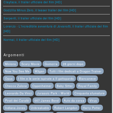
Clayface, il trailer ufficiale del film [HD]
Godzilla Minus Zero, il teaser trailer del film [HD]
Serpenti, il trailer ufficiale del film [HD]
Lorenzo - L'incredibile avventura di Jovanotti, il trailer ufficiale del film
[HD]
Normal, il trailer ufficiale del film [HD]
Argomenti
Minions
Scary Movie
Gomorra
28 giorni dopo
Now You See Me
M3gan
Tutti i film dedicati a Dragon Trainer
Opus
I film e le serie ispirate a Il gattopardo
Biancaneve
Checco Zalone
Oppenheimer
Baby Sitter
Royal Family
Leonardo Da Vinci
Jurassic Park - World
Cinquanta sfumature
Pirati dei Caraibi
007 James Bond
Auto da corsa
Virus
Indiana Jones
Unbreakable
Robert Langdon
Harry Potter