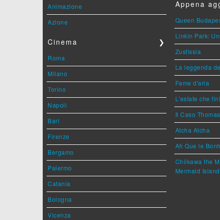
Appena agg
Animazione
Queen Budape
Azione
Linkin Park: Un
Cinema
❯
Zustissia
Roma
La leggenda de
Milano
Fame d'aria
Torino
L'estate che fin
Napoli
Il Caso Thoma
Bari
Atcha Atcha
Firenze
Ah Que le Bonh
Bergamo
Chiikawa the M
Palermo
Mermaid Island
Catania
Bologna
Vicenza