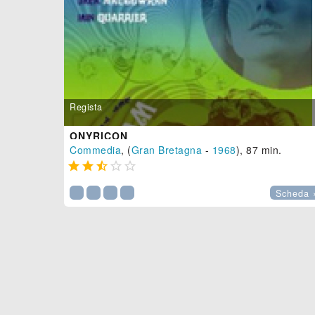
Regista
ONYRICON
Commedia
, (
Gran Bretagna
-
1968
), 87 min.





Scheda 