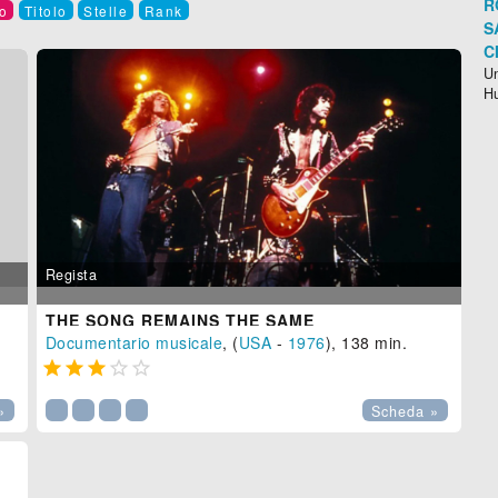
R
o
Titolo
Stelle
Rank
S
C
Un
H
Regista
THE SONG REMAINS THE SAME
Documentario musicale
, (
USA
-
1976
), 138 min.





»
Scheda »