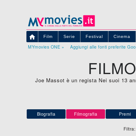

Film
Serie
Festival
Cinema
MYmovies ONE »
Aggiungi alle fonti preferite Go
FILMO
Joe Massot è un regista Nei suoi 13 ann
Biografia
Filmografia
Premi
Filtra