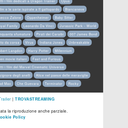
tti i film dedicati a Dragon Trainer
Opus
film e le serie ispirate a Il gattopardo
Biancaneve
hecco Zalone
Oppenheimer
Baby Sitter
yal Family
Leonardo Da Vinci
Jurassic Park - World
nquanta sfumature
Pirati dei Caraibi
007 James Bond
to da corsa
Virus
Indiana Jones
Unbreakable
obert Langdon
Harry Potter
Millennium
en movie italiani
Fast and Furious
tti i film del Marvel Cinematic Universe
 signore degli anelli
Alice nel paese delle meraviglie
ad Max
Che Guevara
Terminator
Rocky
Trailer
|
TROVASTREAMING
etata la riproduzione anche parziale.
ookie Policy