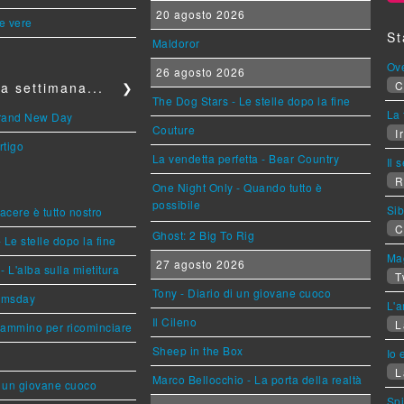
20 agosto 2026
le vere
St
Maldoror
Ov
26 agosto 2026
C
a settimana...
❯
The Dog Stars - Le stelle dopo la fine
La 
Brand New Day
Couture
Ir
rtigo
La vendetta perfetta - Bear Country
Il 
R
One Night Only - Quando tutto è
possibile
Sib
piacere è tutto nostro
C
Ghost: 2 Big To Rig
 Le stelle dopo la fine
Mag
27 agosto 2026
L'alba sulla mietitura
T
Tony - Diario di un giovane cuoco
omsday
L'a
Il Cileno
L
cammino per ricominciare
Sheep in the Box
Io 
L
Marco Bellocchio - La porta della realtà
i un giovane cuoco
Sp