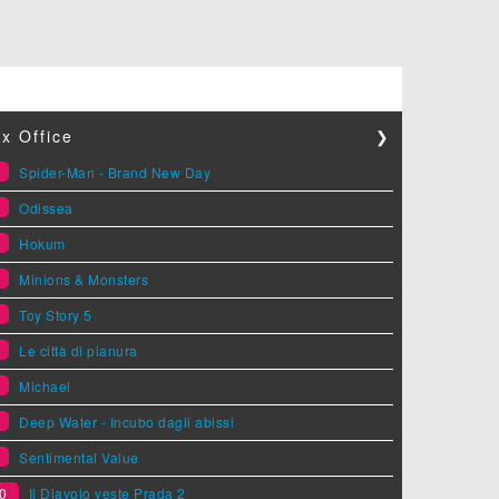
x Office
❯
1
Spider-Man - Brand New Day
2
Odissea
3
Hokum
4
Minions & Monsters
5
Toy Story 5
6
Le città di pianura
7
Michael
8
Deep Water - Incubo dagli abissi
9
Sentimental Value
0
Il Diavolo veste Prada 2