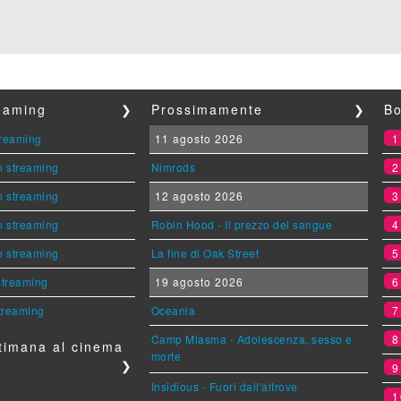
reaming
❯
Prossimamente
❯
Bo
streaming
11 agosto 2026
n streaming
Nimrods
n streaming
12 agosto 2026
n streaming
Robin Hood - Il prezzo del sangue
n streaming
La fine di Oak Street
 streaming
19 agosto 2026
streaming
Oceania
Camp Miasma - Adolescenza, sesso e
timana al cinema
morte
❯
Insidious - Fuori dall'altrove
1