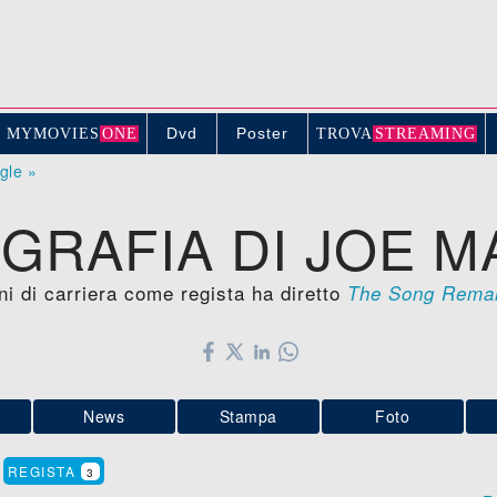
Dvd
Poster
MYMOVIE
S
ONE
TROV
A
STREAMING
ogle »
GRAFIA DI JOE 
i di carriera come regista ha diretto
The Song Rema
News
Stampa
Foto
:
REGISTA
3