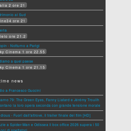
alia 2 ore 21
rimonio al Sud
ine34 ore 21
eria
ielo ore 21.2
pin - Notturno a Parigi
ky Cinema 1 ore 22.55
diamo a quel paese
ky Cinema 1 ore 21.15
time news
dio a Francesco Guccini
arno 79: The Green Eyes, Fanny Liatard e Jérémy Trouilh
rontano la loro opera seconda con grande tensione morale
idious - Fuori dall'altrove, il trailer finale del film [HD]
zie a Spider-Man e Odissea il box office 2026 supera i 50
ioni di spettatori