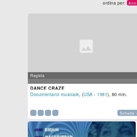
ordina per:
Ann
Regista
DANCE CRAZE
Documentario musicale
, (
USA
-
1981
), 80 min.

Scheda 