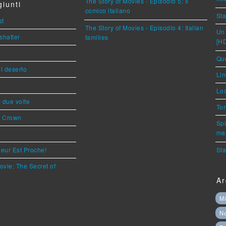
The Story of Movies - Episodio 5: Il
iunti
comico italiano
Sta
st
The Story of Movies - Episodio 4: Italian
Un 
shatter
families
[H
Que
l deserto
Lin
Loc
ì due volte
Ton
s Crown
Spi
mar
eur Est Proche!
Sta
ovie: The Secret of
Ar
Mi
N