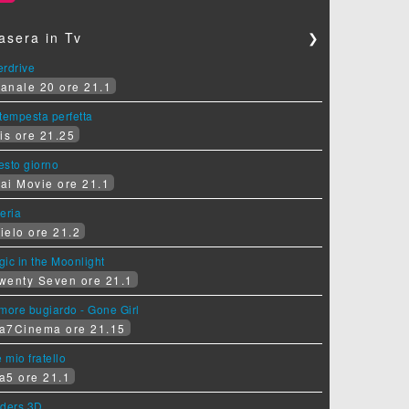
asera in Tv
❯
erdrive
anale 20 ore 21.1
tempesta perfetta
is ore 21.25
sesto giorno
ai Movie ore 21.1
eria
ielo ore 21.2
ic in the Moonlight
wenty Seven ore 21.1
more bugiardo - Gone Girl
a7Cinema ore 21.15
e mio fratello
a5 ore 21.1
iders 3D