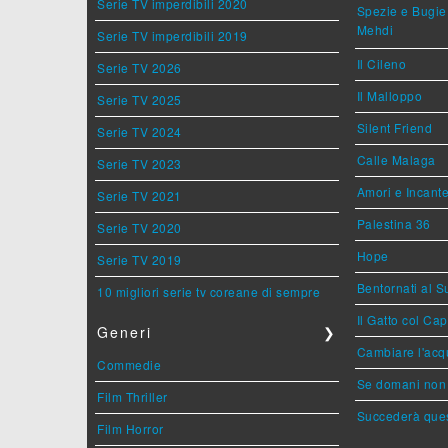
Serie TV imperdibili 2020
Spezie e Bugie 
Mehdi
Serie TV imperdibili 2019
Il Cileno
Serie TV 2026
Il Malloppo
Serie TV 2025
Silent Friend
Serie TV 2024
Calle Malaga
Serie TV 2023
Amori e Incant
Serie TV 2021
Palestina 36
Serie TV 2020
Hope
Serie TV 2019
Bentornati al S
10 migliori serie tv coreane di sempre
Il Gatto col Ca
Generi
❯
Cambiare l'acqu
Commedie
Se domani non 
Film Thriller
Succederà ques
Film Horror