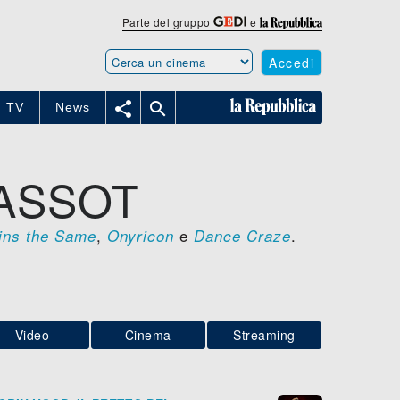
Parte del gruppo
e
Accedi


TV
News
MASSOT
,
e
.
ins the Same
Onyricon
Dance Craze
Video
Cinema
Streaming