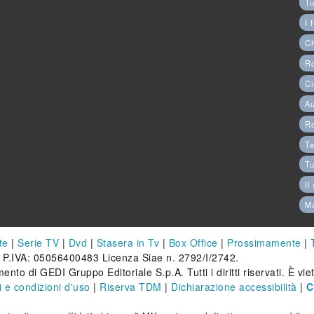
Tu
I 
C
Ro
Ci
Au
R
Te
Tu
Il
M
te
|
Serie TV
|
Dvd
|
Stasera in Tv
|
Box Office
|
Prossimamente
|
 P.IVA: 05056400483 Licenza Siae n. 2792/I/2742.
ento di GEDI Gruppo Editoriale S.p.A. Tutti i diritti riservati. È vi
 e condizioni d'uso
|
Riserva TDM
|
Dichiarazione accessibilità
|
C