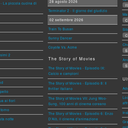
28 agosto 2026
- La piccola cucina di
It
Terminator 2 - Il giorno del giudizio
Mat
02 settembre 2026
C
Train To Busan
Sib
C
Sunny Dancer
Cho
Coyote Vs. Acme
S
esimi 2
The Story of Movies
An
S
The Story of Movies - Episodio IX:
Calcio e campioni
Ul
ud
The Story of Movies - Episodio 8: Il
Ad
thriller italiano
ppello
Loc
The Story of Movies VII: Jung Woo-
a ai fiori
aff
Sung, 100 anni di cinema coreano
torno
Ins
The Story of Movies - Episodio 6: Enzo
ta notte
D'Alò, il cinema d'animazione
Gra
mil