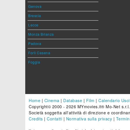
Genova
Brescia
Lecce
Monza Brianza
Padova
Forlì Cesena
Foggia
Home
|
Cinema
|
Database
|
Film
|
Calendario Usci
Copyright© 2000 - 2026 MYmovies.it® Mo-Net s.r.l.
Società soggetta all'attività di direzione e coordinam
Credits
|
Contatti
|
Normativa sulla privacy
|
Termini