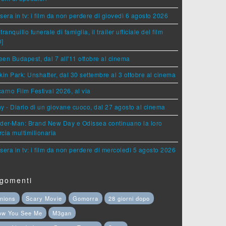
sera in tv: i film da non perdere di giovedì 6 agosto 2026
tranquillo funerale di famiglia, il trailer ufficiale del film
D]
en Budapest, dal 7 all'11 ottobre al cinema
kin Park: Unshatter, dal 30 settembre al 3 ottobre al cinema
arno Film Festival 2026, al via
y - Diario di un giovane cuoco, dal 27 agosto al cinema
der-Man: Brand New Day e Odissea continuano la loro
cia multimilionaria
sera in tv: i film da non perdere di mercoledì 5 agosto 2026
gomenti
nions
Scary Movie
Gomorra
28 giorni dopo
ow You See Me
M3gan