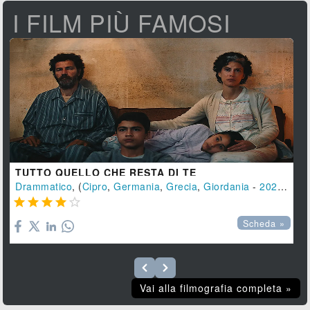
I FILM PIÙ FAMOSI
TUTTO QUELLO CHE RESTA DI TE
Drammatico
, (
Cipro
,
Germania
,
Grecia
,
Giordania
-
2025
), 14





Scheda »
Vai alla filmografia completa »