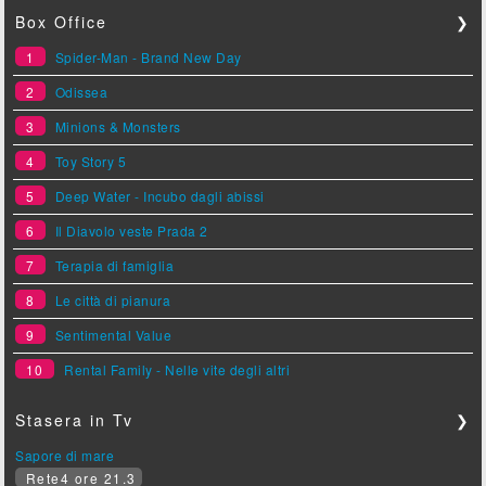
Box Office
❯
1
Spider-Man - Brand New Day
2
Odissea
3
Minions & Monsters
4
Toy Story 5
5
Deep Water - Incubo dagli abissi
6
Il Diavolo veste Prada 2
7
Terapia di famiglia
8
Le città di pianura
9
Sentimental Value
10
Rental Family - Nelle vite degli altri
Stasera in Tv
❯
Sapore di mare
Rete4 ore 21.3