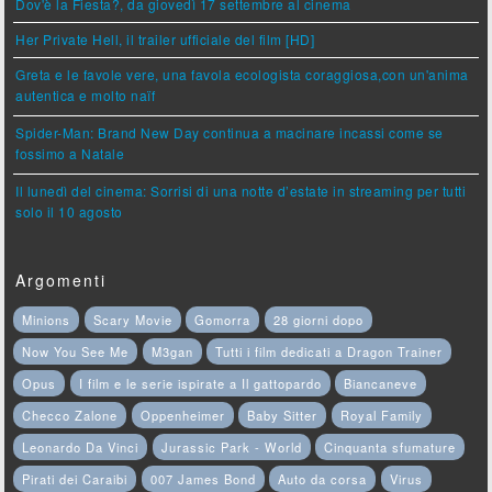
Dov'è la Fiesta?, da giovedì 17 settembre al cinema
Her Private Hell, il trailer ufficiale del film [HD]
Greta e le favole vere, una favola ecologista coraggiosa,con un'anima
autentica e molto naïf
Spider-Man: Brand New Day continua a macinare incassi come se
fossimo a Natale
Il lunedì del cinema: Sorrisi di una notte d’estate in streaming per tutti
solo il 10 agosto
Argomenti
Minions
Scary Movie
Gomorra
28 giorni dopo
Now You See Me
M3gan
Tutti i film dedicati a Dragon Trainer
Opus
I film e le serie ispirate a Il gattopardo
Biancaneve
Checco Zalone
Oppenheimer
Baby Sitter
Royal Family
Leonardo Da Vinci
Jurassic Park - World
Cinquanta sfumature
Pirati dei Caraibi
007 James Bond
Auto da corsa
Virus