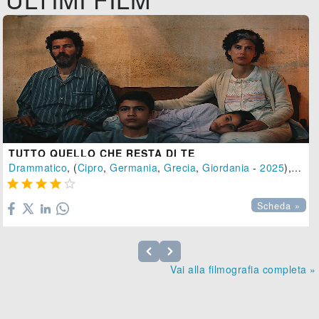
TUTTO QUELLO CHE RESTA DI TE
Drammatico
, (
Cipro
,
Germania
,
Grecia
,
Giordania
-
2025
), 145 min.





Scheda »
Vai alla filmografia completa »