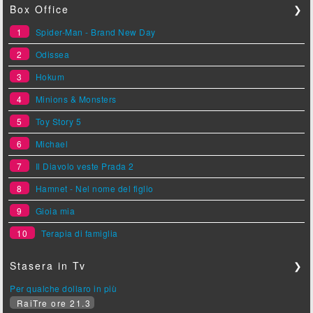
Box Office
❯
1
Spider-Man - Brand New Day
2
Odissea
3
Hokum
4
Minions & Monsters
5
Toy Story 5
6
Michael
7
Il Diavolo veste Prada 2
8
Hamnet - Nel nome del figlio
9
Gioia mia
10
Terapia di famiglia
Stasera in Tv
❯
Per qualche dollaro in più
RaiTre ore 21.3