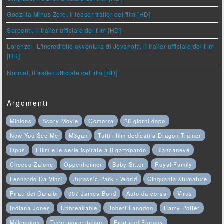
Godzilla Minus Zero, il teaser trailer del film [HD]
Serpenti, il trailer ufficiale del film [HD]
Lorenzo - L'incredibile avventura di Jovanotti, il trailer ufficiale del film
[HD]
Normal, il trailer ufficiale del film [HD]
Argomenti
Minions
Scary Movie
Gomorra
28 giorni dopo
Now You See Me
M3gan
Tutti i film dedicati a Dragon Trainer
Opus
I film e le serie ispirate a Il gattopardo
Biancaneve
Checco Zalone
Oppenheimer
Baby Sitter
Royal Family
Leonardo Da Vinci
Jurassic Park - World
Cinquanta sfumature
Pirati dei Caraibi
007 James Bond
Auto da corsa
Virus
Indiana Jones
Unbreakable
Robert Langdon
Harry Potter
Millennium
Teen movie italiani
Fast and Furious