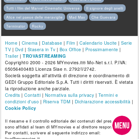
Tutti i film del Marvel Cinematic Universe
Il signore degli anelli
Alice nel paese delle meraviglie
Mad Max
Che Guevara
Terminator
Rocky
Home
|
Cinema
|
Database
|
Film
|
Calendario Uscite
|
Serie
TV
|
Dvd
|
Stasera in Tv
|
Box Office
|
Prossimamente
|
Trailer
|
TROVASTREAMING
Copyright© 2000 - 2026 MYmovies.it® Mo-Net s.r.l. P.IVA:
05056400483 Licenza Siae n. 2792/I/2742.
Società soggetta all'attività di direzione e coordinamento di
GEDI Gruppo Editoriale S.p.A. Tutti i diritti riservati. È vietata
la riproduzione anche parziale.
Credits
|
Contatti
|
Normativa sulla privacy
|
Termini e
condizioni d'uso
|
Riserva TDM
|
Dichiarazione accessibilità
|
Cookie Policy
Il riesame e il controllo editoriale dei contenuti del presente sito
sono affidati al team di MYmovies e al direttore responsabile.
Per contatti, scrivere al seguente indirizzo email:
live@mymovies.it