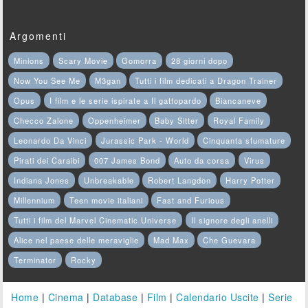
Argomenti
Minions
Scary Movie
Gomorra
28 giorni dopo
Now You See Me
M3gan
Tutti i film dedicati a Dragon Trainer
Opus
I film e le serie ispirate a Il gattopardo
Biancaneve
Checco Zalone
Oppenheimer
Baby Sitter
Royal Family
Leonardo Da Vinci
Jurassic Park - World
Cinquanta sfumature
Pirati dei Caraibi
007 James Bond
Auto da corsa
Virus
Indiana Jones
Unbreakable
Robert Langdon
Harry Potter
Millennium
Teen movie italiani
Fast and Furious
Tutti i film del Marvel Cinematic Universe
Il signore degli anelli
Alice nel paese delle meraviglie
Mad Max
Che Guevara
Terminator
Rocky
Home
|
Cinema
|
Database
|
Film
|
Calendario Uscite
|
Serie