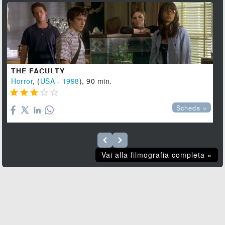
THE FACULTY
Horror
, (
USA
-
1998
), 90 min.





Scheda »
Vai alla filmografia completa »