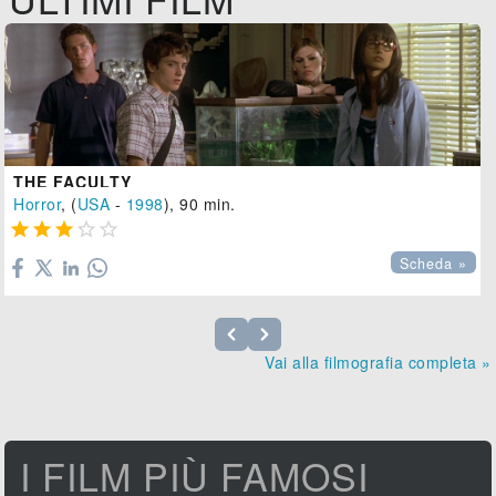
THE FACULTY
Horror
, (
USA
-
1998
), 90 min.





Scheda »
Vai alla filmografia completa »
I FILM PIÙ FAMOSI