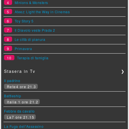
4
Minions & Monsters
5
Ateez: Light the Way in Cinemas
6
Toy Story 5
7
Il Diavolo veste Prada 2
8
Le città di pianura
9
Primavera
10
Terapia di famiglia
Stasera in Tv
❯
Il padrino
Rete4 ore 21.3
Battleship
Italia 1 ore 21.2
Febbre da cavallo
La7 ore 21.15
La Fuga dell'Assassino