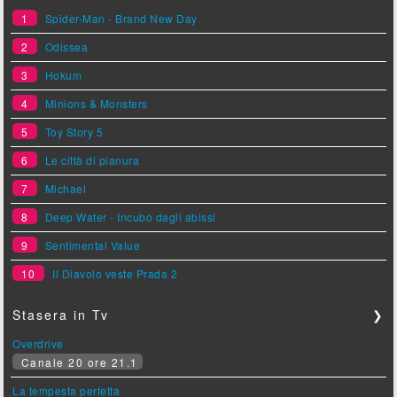
1
Spider-Man - Brand New Day
2
Odissea
3
Hokum
4
Minions & Monsters
5
Toy Story 5
6
Le città di pianura
7
Michael
8
Deep Water - Incubo dagli abissi
9
Sentimental Value
10
Il Diavolo veste Prada 2
Stasera in Tv
❯
Overdrive
Canale 20 ore 21.1
La tempesta perfetta