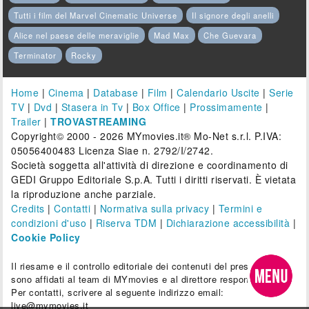
Tutti i film del Marvel Cinematic Universe
Il signore degli anelli
Alice nel paese delle meraviglie
Mad Max
Che Guevara
Terminator
Rocky
Home
|
Cinema
|
Database
|
Film
|
Calendario Uscite
|
Serie
TV
|
Dvd
|
Stasera in Tv
|
Box Office
|
Prossimamente
|
Trailer
|
TROVASTREAMING
Copyright© 2000 - 2026 MYmovies.it® Mo-Net s.r.l. P.IVA:
05056400483 Licenza Siae n. 2792/I/2742.
Società soggetta all'attività di direzione e coordinamento di
GEDI Gruppo Editoriale S.p.A. Tutti i diritti riservati. È vietata
la riproduzione anche parziale.
Credits
|
Contatti
|
Normativa sulla privacy
|
Termini e
condizioni d'uso
|
Riserva TDM
|
Dichiarazione accessibilità
|
Cookie Policy
Il riesame e il controllo editoriale dei contenuti del presente sito
sono affidati al team di MYmovies e al direttore responsabile.
Per contatti, scrivere al seguente indirizzo email:
live@mymovies.it