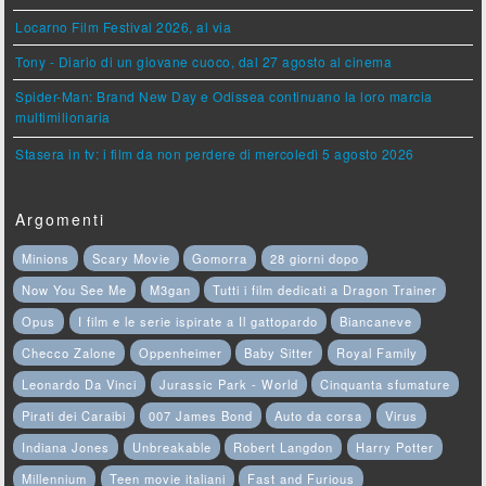
Locarno Film Festival 2026, al via
Tony - Diario di un giovane cuoco, dal 27 agosto al cinema
Spider-Man: Brand New Day e Odissea continuano la loro marcia
multimilionaria
Stasera in tv: i film da non perdere di mercoledì 5 agosto 2026
Argomenti
Minions
Scary Movie
Gomorra
28 giorni dopo
Now You See Me
M3gan
Tutti i film dedicati a Dragon Trainer
Opus
I film e le serie ispirate a Il gattopardo
Biancaneve
Checco Zalone
Oppenheimer
Baby Sitter
Royal Family
Leonardo Da Vinci
Jurassic Park - World
Cinquanta sfumature
Pirati dei Caraibi
007 James Bond
Auto da corsa
Virus
Indiana Jones
Unbreakable
Robert Langdon
Harry Potter
Millennium
Teen movie italiani
Fast and Furious