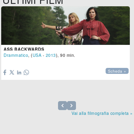
ASS BACKWARDS
Drammatico
, (
USA
-
2013
), 90 min.

Scheda »
Vai alla filmografia completa »