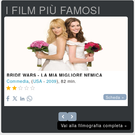
I FILM PIÙ FAMOSI
BRIDE WARS - LA MIA MIGLIORE NEMICA
Commedia
, (
USA
-
2009
), 82 min.





Scheda »
Vai alla filmografia completa »