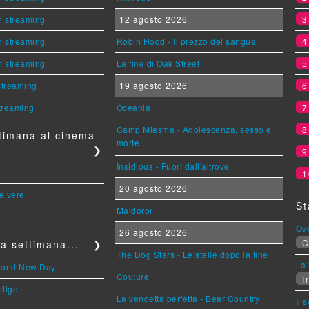
n streaming
12 agosto 2026
n streaming
Robin Hood - Il prezzo del sangue
n streaming
La fine di Oak Street
 streaming
19 agosto 2026
streaming
Oceania
Camp Miasma - Adolescenza, sesso e
timana al cinema
morte
❯
Insidious - Fuori dall'altrove
1
20 agosto 2026
le vere
St
Maldoror
Ov
26 agosto 2026
C
a settimana...
❯
The Dog Stars - Le stelle dopo la fine
La 
Brand New Day
Couture
Ir
rtigo
La vendetta perfetta - Bear Country
Il 