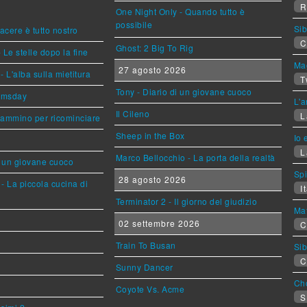
R
One Night Only - Quando tutto è
possibile
Sib
piacere è tutto nostro
C
Ghost: 2 Big To Rig
 Le stelle dopo la fine
Mag
27 agosto 2026
L'alba sulla mietitura
T
Tony - Diario di un giovane cuoco
omsday
L'a
Il Cileno
L
cammino per ricominciare
Sheep in the Box
Io 
L
Marco Bellocchio - La porta della realtà
i un giovane cuoco
Sp
28 agosto 2026
- La piccola cucina di
It
Terminator 2 - Il giorno del giudizio
Mat
02 settembre 2026
C
Train To Busan
Sib
C
Sunny Dancer
Cho
Coyote Vs. Acme
S