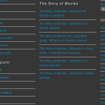
esimi 2
The Story of Movies
An
S
The Story of Movies - Episodio IX:
Calcio e campioni
Ul
ud
The Story of Movies - Episodio 8: Il
Ad
thriller italiano
ppello
Loc
The Story of Movies VII: Jung Woo-
a ai fiori
aff
Sung, 100 anni di cinema coreano
torno
Ins
The Story of Movies - Episodio 6: Enzo
ta notte
D'Alò, il cinema d'animazione
Gra
mil
The Story of Movies - Episodio 5: Il
iunti
comico italiano
Sta
st
The Story of Movies - Episodio 4: Italian
Un 
shatter
families
[H
Que
l deserto
Lin
Loc