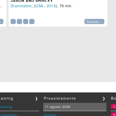
JASON AND SHIRLEY
), 75 min.
Drammatico
, (
USA
-
2015
), 79 min.

»
Scheda »
reaming
❯
Prossimamente
❯
Bo
streaming
11 agosto 2026
n streaming
Nimrods