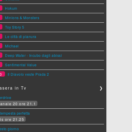
3
Hokum
4
Minions & Monsters
5
Toy Story 5
6
Le città di pianura
7
Michael
8
Deep Water - Incubo dagli abissi
9
Sentimental Value
0
Il Diavolo veste Prada 2
asera in Tv
❯
erdrive
anale 20 ore 21.1
tempesta perfetta
is ore 21.25
sesto giorno