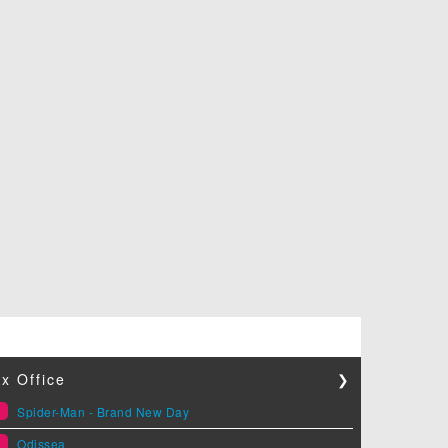
x Office
❯
1
Spider-Man - Brand New Day
2
Odissea