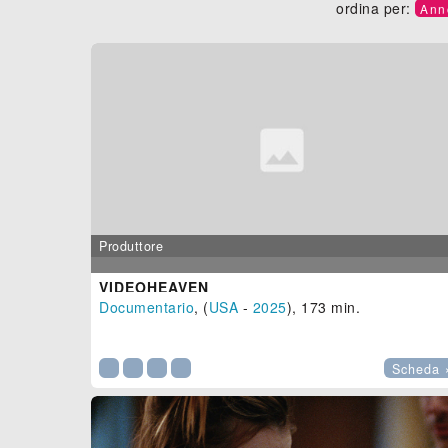
ordina per:
Ann
Produttore
VIDEOHEAVEN
Documentario
, (
USA
-
2025
), 173 min.

Scheda 