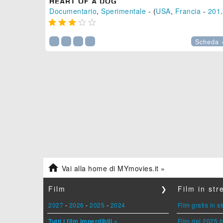
HEART OF A DOG
Documentario
,
Sperimentale
- (
USA
,
Francia
-
2015





Scheda 

Vai alla home di MYmovies.it »
Film
❯
Film in st
2027
-
2026
-
2025
-
2024
Film gratis in 
Tutti i film imperdibili »
Film del 2025 i