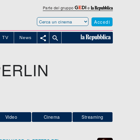
Parte del gruppo
e
Accedi


TV
News
PERLIN
Video
Cinema
Streaming