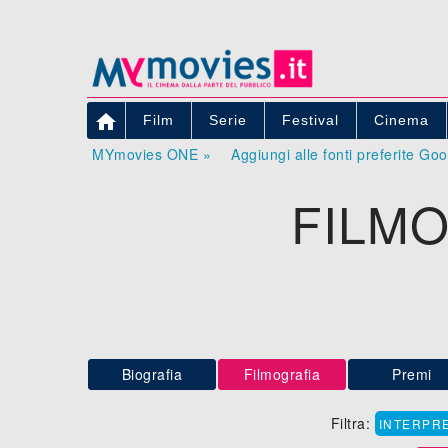

Film
Serie
Festival
Cinema
MYmovies ONE »
Aggiungi alle fonti preferite Go
FILMO
Biografia
Filmografia
Premi
Filtra:
INTERPR