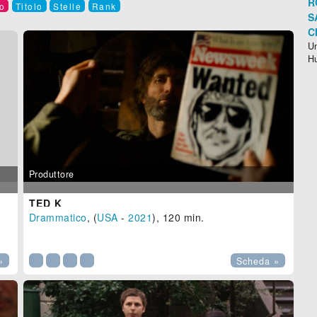
R
o
Titolo
Stelle
Rank
S
C
Un
H
Produttore
TED K
Drammatico
, (
USA
-
2021
), 120 min.

»
Scheda »