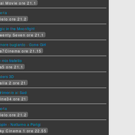
ai Movie ore 21.1
eria
ielo ore 21.2
ic in the Moonlight
wenty Seven ore 21.1
more bugiardo - Gone Girl
a7Cinema ore 21.15
e mio fratello
a5 ore 21.1
iders 3D
alia 2 ore 21
rimonio al Sud
ine34 ore 21
eria
ielo ore 21.2
pin - Notturno a Parigi
ky Cinema 1 ore 22.55