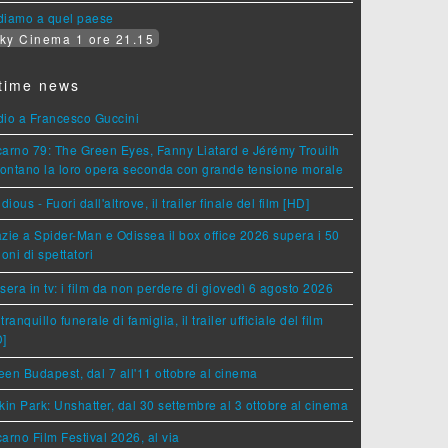
diamo a quel paese
ky Cinema 1 ore 21.15
time news
dio a Francesco Guccini
arno 79: The Green Eyes, Fanny Liatard e Jérémy Trouilh
rontano la loro opera seconda con grande tensione morale
idious - Fuori dall'altrove, il trailer finale del film [HD]
zie a Spider-Man e Odissea il box office 2026 supera i 50
ioni di spettatori
sera in tv: i film da non perdere di giovedì 6 agosto 2026
tranquillo funerale di famiglia, il trailer ufficiale del film
D]
en Budapest, dal 7 all'11 ottobre al cinema
kin Park: Unshatter, dal 30 settembre al 3 ottobre al cinema
arno Film Festival 2026, al via