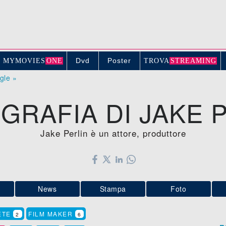
Dvd
Poster
MYMOVIE
S
ONE
TROV
A
STREAMING
ogle »
GRAFIA DI JAKE 
Jake Perlin è un attore, produttore
News
Stampa
Foto
ETE
FILM MAKER
2
6