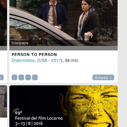
Interprete
PERSON TO PERSON
Drammatico
, (
USA
-
2017
), 84 min.

»
Scheda »