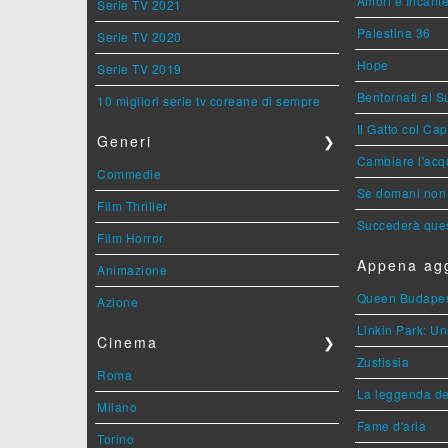
Amori e Incant
Serie TV 2021
Palestina 36
Serie TV 2020
Hope
Serie TV 2019
Bentornati al S
10 migliori serie tv coreane di sempre
Il Gatto col Ca
Generi
❯
Cambiare l'acqu
Commedie
Se domani non 
Film Thriller
Succederà ques
Film Horror
Appena agg
Animazione
Queen Budape
Azione
Linkin Park: Un
Cinema
❯
Zustissia
Roma
La leggenda de
Milano
Fame d'aria
Torino