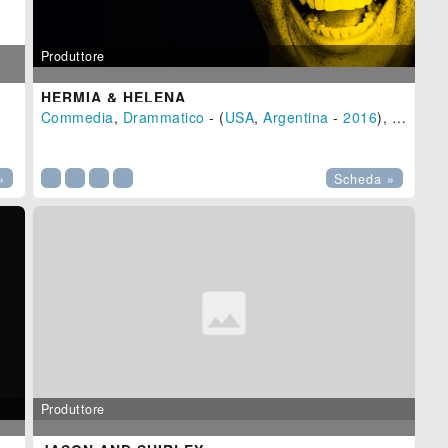
Produttore
HERMIA & HELENA
Commedia
,
Drammatico
- (
USA
,
Argentina
-
2016
), 87 min.

»
Scheda »
Produttore