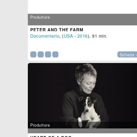
Produttore
PETER AND THE FARM
Documentario
, (
USA
-
2016
), 91 min.

Scheda 
Produttore