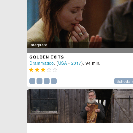
Interprete
GOLDEN EXITS
Drammatico
, (
USA
-
2017
), 94 min.





Scheda 