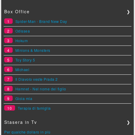
Box Office
❯
1
Spider-Man - Brand New Day
2
Odissea
3
Hokum
4
Minions & Monsters
5
Toy Story 5
6
Michael
7
Il Diavolo veste Prada 2
8
Hamnet - Nel nome del figlio
9
Gioia mia
10
Terapia di famiglia
Stasera in Tv
❯
Per qualche dollaro in più