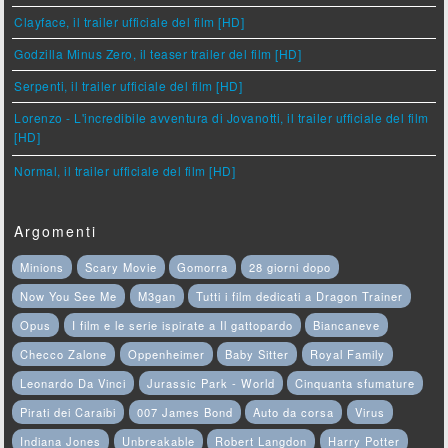
Clayface, il trailer ufficiale del film [HD]
Godzilla Minus Zero, il teaser trailer del film [HD]
Serpenti, il trailer ufficiale del film [HD]
Lorenzo - L'incredibile avventura di Jovanotti, il trailer ufficiale del film
[HD]
Normal, il trailer ufficiale del film [HD]
Argomenti
Minions
Scary Movie
Gomorra
28 giorni dopo
Now You See Me
M3gan
Tutti i film dedicati a Dragon Trainer
Opus
I film e le serie ispirate a Il gattopardo
Biancaneve
Checco Zalone
Oppenheimer
Baby Sitter
Royal Family
Leonardo Da Vinci
Jurassic Park - World
Cinquanta sfumature
Pirati dei Caraibi
007 James Bond
Auto da corsa
Virus
Indiana Jones
Unbreakable
Robert Langdon
Harry Potter