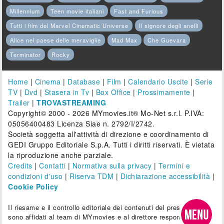
Millennium
Teen movie italiani
Fast and Furious
Tutti i film del Marvel Cinematic Universe
Il signore degli anelli
Alice nel paese delle meraviglie
Mad Max
Che Guevara
Terminator
Rocky
Home
|
Cinema
|
Database
|
Film
|
Calendario Uscite
|
Serie
TV
|
Dvd
|
Stasera in Tv
|
Box Office
|
Prossimamente
|
Trailer
|
TROVASTREAMING
Copyright© 2000 - 2026 MYmovies.it® Mo-Net s.r.l. P.IVA:
05056400483 Licenza Siae n. 2792/I/2742.
Società soggetta all'attività di direzione e coordinamento di
GEDI Gruppo Editoriale S.p.A. Tutti i diritti riservati. È vietata
la riproduzione anche parziale.
Credits
|
Contatti
|
Normativa sulla privacy
|
Termini e
condizioni d'uso
|
Riserva TDM
|
Dichiarazione accessibilità
|
Cookie Policy
Il riesame e il controllo editoriale dei contenuti del presente sito
sono affidati al team di MYmovies e al direttore responsabile.