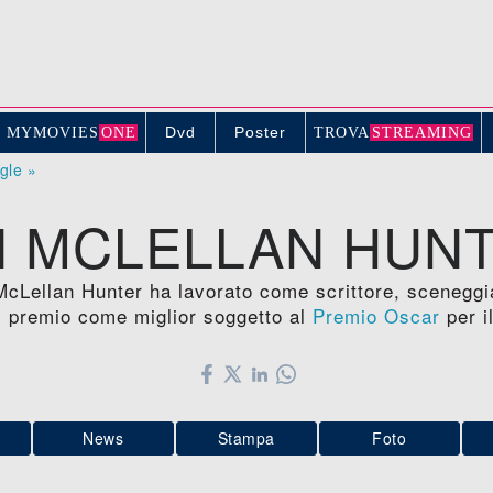
Dvd
Poster
MYMOVIE
S
ONE
TROV
A
STREAMING
ogle »
N MCLELLAN HUN
McLellan Hunter ha lavorato come scrittore, sceneggi
il premio come miglior soggetto al
Premio Oscar
per i
News
Stampa
Foto