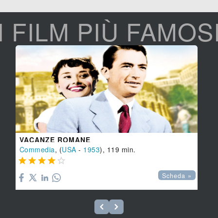
I FILM PIÙ FAMOS
VACANZE ROMANE
Commedia
, (
USA
-
1953
), 119 min.





Scheda »