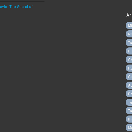
ovie: The Secret of
Ar
Mi
N
Tu
I 
C
Ro
Ci
Au
R
Te
Tu
Il
M