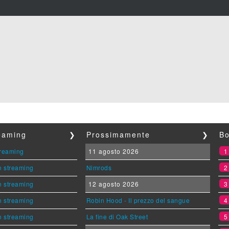
reaming
❯
Prossimamente
❯
Bo
streaming
11 agosto 2026
n streaming
Nimrods
n streaming
12 agosto 2026
n streaming
Robin Hood - Il prezzo del sangue
n streaming
La fine di Oak Street