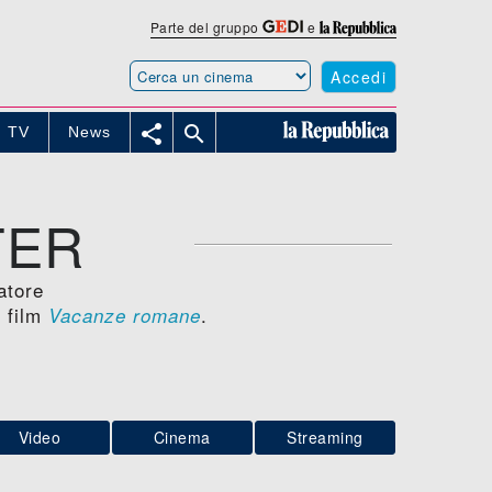
Parte del gruppo
e
Accedi


TV
News
TER
atore
l film
.
Vacanze romane
Video
Cinema
Streaming