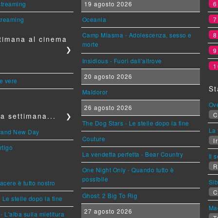
 streaming
19 agosto 2026
streaming
Oceania
Camp Miasma - Adolescenza, sesso e
timana al cinema
morte
❯
Insidious - Fuori dall'altrove
1
20 agosto 2026
le vere
St
Maldoror
Ov
26 agosto 2026
C
a settimana...
❯
The Dog Stars - Le stelle dopo la fine
La 
Brand New Day
Couture
Ir
rtigo
La vendetta perfetta - Bear Country
Il 
R
One Night Only - Quando tutto è
possibile
Sib
piacere è tutto nostro
C
Ghost: 2 Big To Rig
 Le stelle dopo la fine
Mag
27 agosto 2026
L'alba sulla mietitura
T