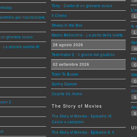
Tony - Diario di un giovane cuoco
omsday
L'a
Il Cileno
L
cammino per ricominciare
Sheep in the Box
Io 
L
Marco Bellocchio - La porta della realtà
i un giovane cuoco
Sp
28 agosto 2026
- La piccola cucina di
It
Terminator 2 - Il giorno del giudizio
Mat
02 settembre 2026
C
Train To Busan
Sib
C
Sunny Dancer
Cho
Coyote Vs. Acme
S
esimi 2
The Story of Movies
An
S
The Story of Movies - Episodio IX:
Calcio e campioni
Ul
ud
The Story of Movies - Episodio 8: Il