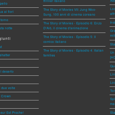
Ad
thriller italiano
ppello
Loc
The Story of Movies VII: Jung Woo-
a ai fiori
aff
Sung, 100 anni di cinema coreano
torno
Ins
The Story of Movies - Episodio 6: Enzo
ta notte
D'Alò, il cinema d'animazione
Gra
mil
The Story of Movies - Episodio 5: Il
iunti
comico italiano
Sta
st
The Story of Movies - Episodio 4: Italian
Un 
shatter
families
[H
Que
l deserto
Lin
Loc
ì due volte
Ton
s Crown
Spi
mar
eur Est Proche!
Sta