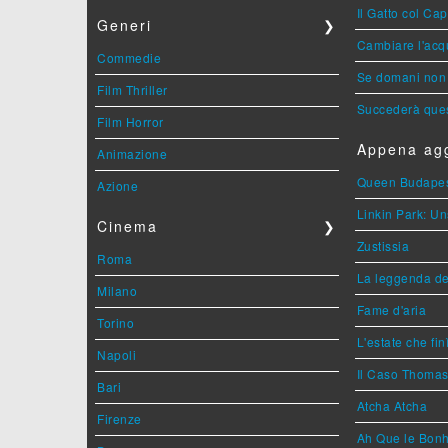
Il Gatto col Ca
Generi
❯
Cambiare l'acqu
Commedie
Se domani non 
Film Thriller
Succederà ques
Film Horror
Appena agg
Animazione
Queen Budape
Azione
Linkin Park: Un
Cinema
❯
Zustissia
Roma
La leggenda de
Milano
Fame d'aria
Torino
L'estate che fin
Napoli
Il Caso Thoma
Bari
Atcha Atcha
Firenze
Ah Que le Bonh