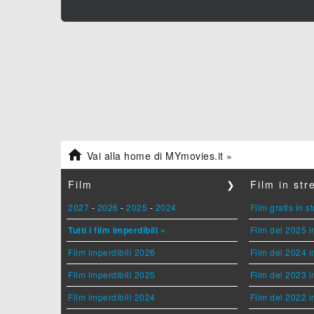

Vai alla home di MYmovies.it »
Film
❯
Film in st
2027
-
2026
-
2025
-
2024
Film gratis in 
Tutti i film imperdibili »
Film del 2025 i
Film imperdibili 2026
Film del 2024 i
Film imperdibili 2025
Film del 2023 i
Film imperdibili 2024
Film del 2022 i