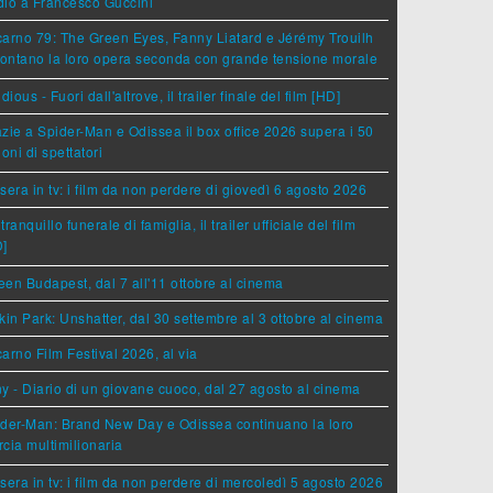
dio a Francesco Guccini
arno 79: The Green Eyes, Fanny Liatard e Jérémy Trouilh
rontano la loro opera seconda con grande tensione morale
idious - Fuori dall'altrove, il trailer finale del film [HD]
zie a Spider-Man e Odissea il box office 2026 supera i 50
ioni di spettatori
sera in tv: i film da non perdere di giovedì 6 agosto 2026
tranquillo funerale di famiglia, il trailer ufficiale del film
D]
en Budapest, dal 7 all'11 ottobre al cinema
kin Park: Unshatter, dal 30 settembre al 3 ottobre al cinema
arno Film Festival 2026, al via
y - Diario di un giovane cuoco, dal 27 agosto al cinema
der-Man: Brand New Day e Odissea continuano la loro
cia multimilionaria
sera in tv: i film da non perdere di mercoledì 5 agosto 2026