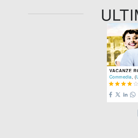
ULTI
VACANZE 
Commedia
, (



