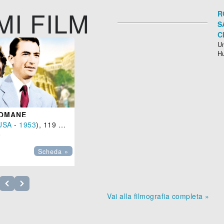
MI FILM
R
S
C
Un
H
ROMANE
USA
-
1953
), 119 min.

Scheda »
Vai alla filmografia completa »