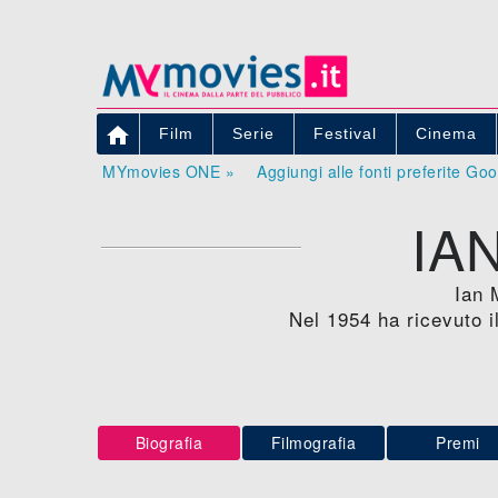

Film
Serie
Festival
Cinema
MYmovies ONE »
Aggiungi alle fonti preferite Go
IA
Ian 
Nel 1954 ha ricevuto 
Biografia
Filmografia
Premi