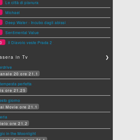
6
Le città di pianura
7
Michael
8
Deep Water - Incubo dagli abissi
9
Sentimental Value
0
Il Diavolo veste Prada 2
asera in Tv
❯
erdrive
anale 20 ore 21.1
tempesta perfetta
is ore 21.25
sesto giorno
ai Movie ore 21.1
eria
ielo ore 21.2
ic in the Moonlight
wenty Seven ore 21.1