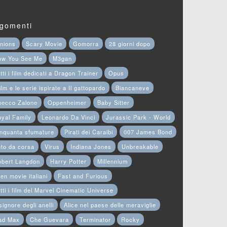
gomenti
nions
Scary Movie
Gomorra
28 giorni dopo
ow You See Me
M3gan
tti i film dedicati a Dragon Trainer
Opus
film e le serie ispirate a Il gattopardo
Biancaneve
hecco Zalone
Oppenheimer
Baby Sitter
yal Family
Leonardo Da Vinci
Jurassic Park - World
nquanta sfumature
Pirati dei Caraibi
007 James Bond
to da corsa
Virus
Indiana Jones
Unbreakable
obert Langdon
Harry Potter
Millennium
en movie italiani
Fast and Furious
tti i film del Marvel Cinematic Universe
 signore degli anelli
Alice nel paese delle meraviglie
ad Max
Che Guevara
Terminator
Rocky