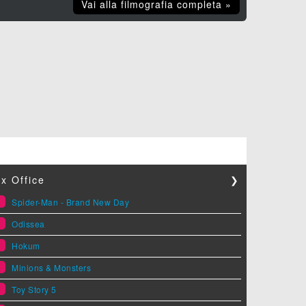
Vai alla filmografia completa »
x Office
❯
1
Spider-Man - Brand New Day
2
Odissea
3
Hokum
4
Minions & Monsters
5
Toy Story 5