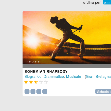
ordina per:
Ann
Interprete
BOHEMIAN RHAPSODY
Biografico
,
Drammatico
,
Musicale
- (
Gran Bretagna





Scheda 