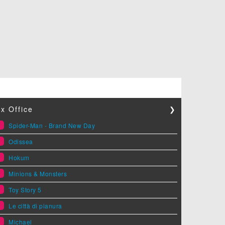
x Office
❯
1
Spider-Man - Brand New Day
2
Odissea
3
Hokum
4
Minions & Monsters
5
Toy Story 5
6
Le città di pianura
7
Michael