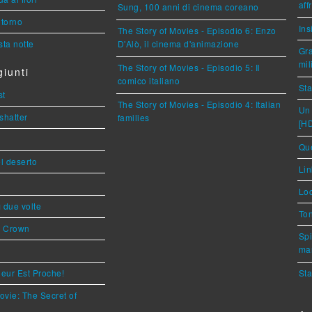
aff
Sung, 100 anni di cinema coreano
torno
Ins
The Story of Movies - Episodio 6: Enzo
ta notte
D'Alò, il cinema d'animazione
Gra
mil
The Story of Movies - Episodio 5: Il
iunti
comico italiano
Sta
st
The Story of Movies - Episodio 4: Italian
Un 
shatter
families
[H
Que
l deserto
Lin
Loc
ì due volte
Ton
s Crown
Spi
mar
eur Est Proche!
Sta
ovie: The Secret of