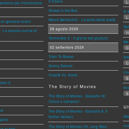
Il Cileno
L
cammino per ricominciare
Sheep in the Box
Io 
L
Marco Bellocchio - La porta della realtà
i un giovane cuoco
Sp
28 agosto 2026
- La piccola cucina di
It
Terminator 2 - Il giorno del giudizio
Mat
02 settembre 2026
C
Train To Busan
Sib
C
Sunny Dancer
Cho
Coyote Vs. Acme
S
esimi 2
The Story of Movies
An
S
The Story of Movies - Episodio IX:
Calcio e campioni
Ul
ud
The Story of Movies - Episodio 8: Il
Ad
thriller italiano
ppello
Loc
The Story of Movies VII: Jung Woo-
a ai fiori