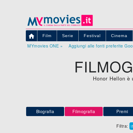

Film
Serie
Festival
Cinema
MYmovies ONE »
Aggiungi alle fonti preferite Go
FILMOG
Honor Hellon è u
Biografia
Filmografia
Premi
Filtra: