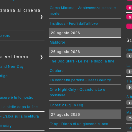
Camp Miasma - Adolescenza, sesso e
timana al cinema
morte
❯
Insidious - Fuori dall'altrove
1
20 agosto 2026
le vere
St
Maldoror
Ov
26 agosto 2026
C
a settimana...
❯
The Dog Stars - Le stelle dopo la fine
La 
Brand New Day
Couture
Ir
rtigo
La vendetta perfetta - Bear Country
Il 
R
One Night Only - Quando tutto è
possibile
Sib
piacere è tutto nostro
C
Ghost: 2 Big To Rig
 Le stelle dopo la fine
Mag
27 agosto 2026
L'alba sulla mietitura
T
Tony - Diario di un giovane cuoco
omsday
L'a