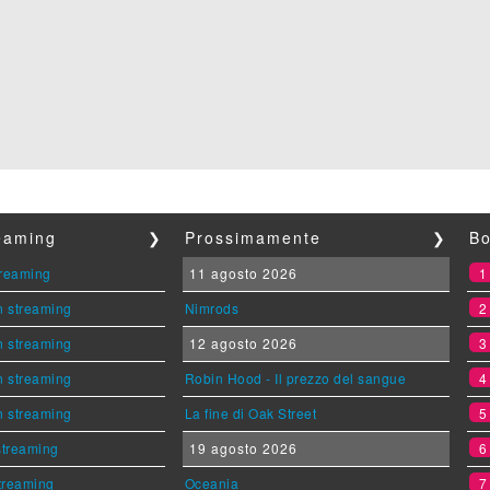
reaming
❯
Prossimamente
❯
Bo
streaming
11 agosto 2026
n streaming
Nimrods
n streaming
12 agosto 2026
n streaming
Robin Hood - Il prezzo del sangue
n streaming
La fine di Oak Street
 streaming
19 agosto 2026
streaming
Oceania