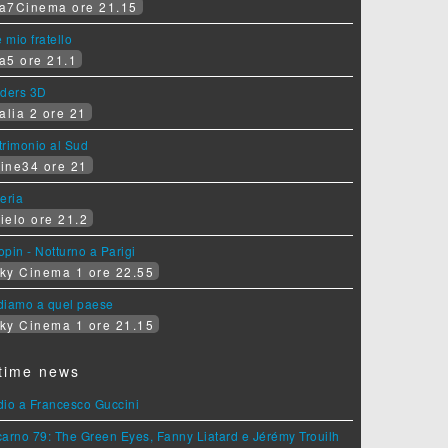
a7Cinema ore 21.15
e mio fratello
a5 ore 21.1
iders 3D
alia 2 ore 21
rimonio al Sud
ine34 ore 21
eria
ielo ore 21.2
pin - Notturno a Parigi
ky Cinema 1 ore 22.55
diamo a quel paese
ky Cinema 1 ore 21.15
time news
dio a Francesco Guccini
arno 79: The Green Eyes, Fanny Liatard e Jérémy Trouilh