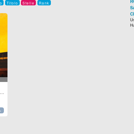
R
o
Titolo
Stelle
Rank
S
C
Un
H
,
USA
-
2018
), 134 min.
»