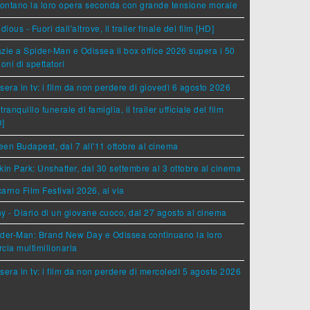
rontano la loro opera seconda con grande tensione morale
idious - Fuori dall'altrove, il trailer finale del film [HD]
zie a Spider-Man e Odissea il box office 2026 supera i 50
ioni di spettatori
sera in tv: i film da non perdere di giovedì 6 agosto 2026
tranquillo funerale di famiglia, il trailer ufficiale del film
D]
en Budapest, dal 7 all'11 ottobre al cinema
kin Park: Unshatter, dal 30 settembre al 3 ottobre al cinema
arno Film Festival 2026, al via
y - Diario di un giovane cuoco, dal 27 agosto al cinema
der-Man: Brand New Day e Odissea continuano la loro
cia multimilionaria
sera in tv: i film da non perdere di mercoledì 5 agosto 2026