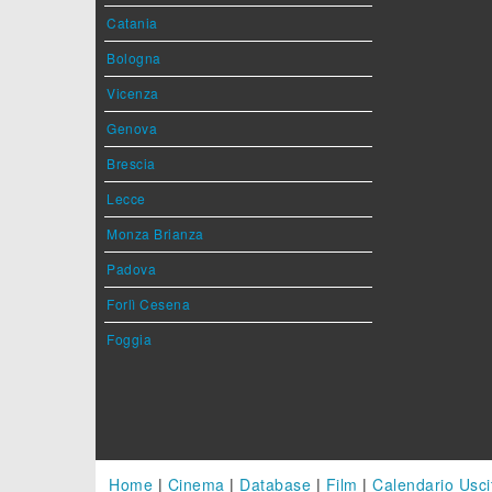
Catania
Bologna
Vicenza
Genova
Brescia
Lecce
Monza Brianza
Padova
Forlì Cesena
Foggia
Home
|
Cinema
|
Database
|
Film
|
Calendario Usci