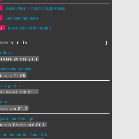
8
Deep Water - Incubo dagli abissi
9
Sentimental Value
0
Il Diavolo veste Prada 2
asera in Tv
❯
erdrive
anale 20 ore 21.1
tempesta perfetta
is ore 21.25
sesto giorno
ai Movie ore 21.1
eria
ielo ore 21.2
ic in the Moonlight
wenty Seven ore 21.1
more bugiardo - Gone Girl