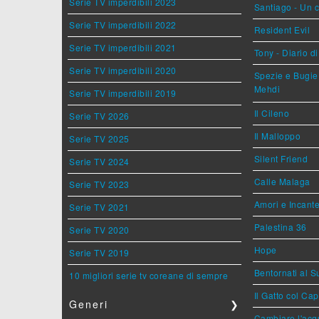
Serie TV imperdibili 2023
Santiago - Un 
Serie TV imperdibili 2022
Resident Evil
Serie TV imperdibili 2021
Tony - Diario d
Serie TV imperdibili 2020
Spezie e Bugie 
Mehdi
Serie TV imperdibili 2019
Il Cileno
Serie TV 2026
Il Malloppo
Serie TV 2025
Silent Friend
Serie TV 2024
Calle Malaga
Serie TV 2023
Amori e Incant
Serie TV 2021
Palestina 36
Serie TV 2020
Hope
Serie TV 2019
Bentornati al S
10 migliori serie tv coreane di sempre
Il Gatto col Ca
Generi
❯
Cambiare l'acqu