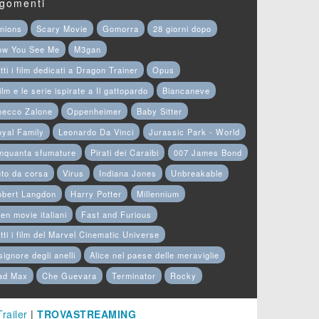
gomenti
nions
Scary Movie
Gomorra
28 giorni dopo
ow You See Me
M3gan
tti i film dedicati a Dragon Trainer
Opus
film e le serie ispirate a Il gattopardo
Biancaneve
hecco Zalone
Oppenheimer
Baby Sitter
yal Family
Leonardo Da Vinci
Jurassic Park - World
nquanta sfumature
Pirati dei Caraibi
007 James Bond
to da corsa
Virus
Indiana Jones
Unbreakable
obert Langdon
Harry Potter
Millennium
en movie italiani
Fast and Furious
tti i film del Marvel Cinematic Universe
 signore degli anelli
Alice nel paese delle meraviglie
ad Max
Che Guevara
Terminator
Rocky
Trailer
|
TROVASTREAMING