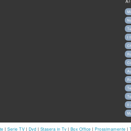
Ar
Mi
N
Tu
I 
C
Ro
Ci
Au
R
Te
Tu
Il
M
te
|
Serie TV
|
Dvd
|
Stasera in Tv
|
Box Office
|
Prossimamente
|