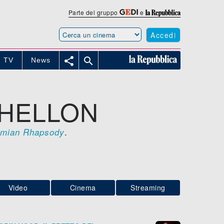
Parte del gruppo
e
Accedi


TV
News
 HELLON
.
mian Rhapsody
Video
Cinema
Streaming