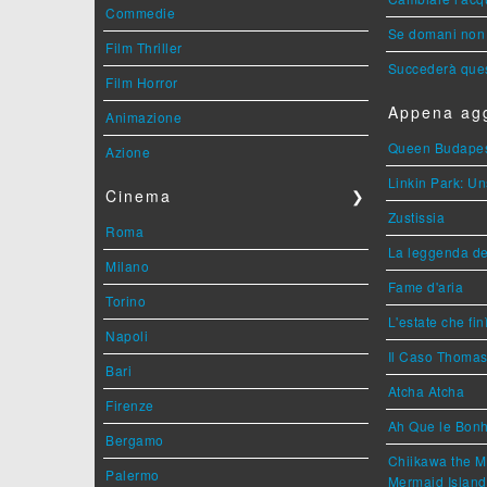
Commedie
Se domani non 
Film Thriller
Succederà ques
Film Horror
Appena agg
Animazione
Queen Budape
Azione
Linkin Park: Un
Cinema
❯
Zustissia
Roma
La leggenda de
Milano
Fame d'aria
Torino
L'estate che fin
Napoli
Il Caso Thoma
Bari
Atcha Atcha
Firenze
Ah Que le Bonh
Bergamo
Chiikawa the M
Palermo
Mermaid Island