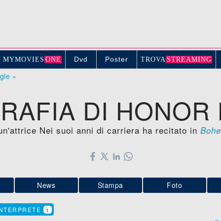
Dvd
Poster
MYMOVIE
S
ONE
TROV
A
STREAMING
ogle »
RAFIA DI HONOR
n'attrice Nei suoi anni di carriera ha recitato in
Bohe
News
Stampa
Foto
INTERPRETE
1