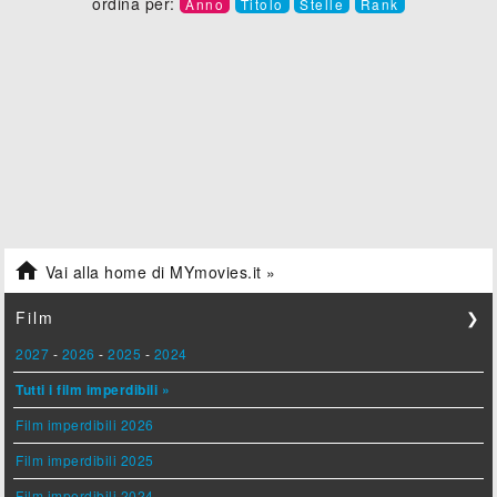
ordina per:
Anno
Titolo
Stelle
Rank

Vai alla home di MYmovies.it »
Film
❯
2027
-
2026
-
2025
-
2024
Tutti i film imperdibili »
Film imperdibili 2026
Film imperdibili 2025
Film imperdibili 2024