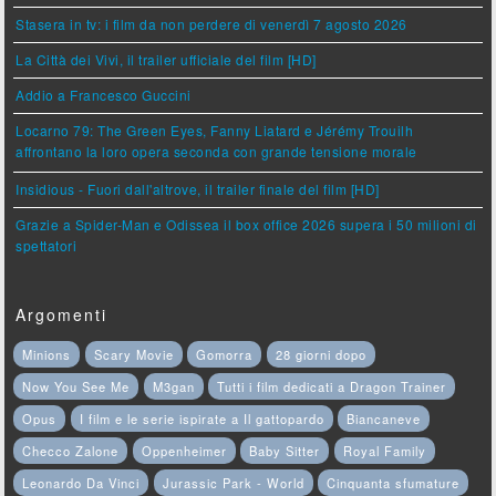
Stasera in tv: i film da non perdere di venerdì 7 agosto 2026
La Città dei Vivi, il trailer ufficiale del film [HD]
Addio a Francesco Guccini
Locarno 79: The Green Eyes, Fanny Liatard e Jérémy Trouilh
affrontano la loro opera seconda con grande tensione morale
Insidious - Fuori dall'altrove, il trailer finale del film [HD]
Grazie a Spider-Man e Odissea il box office 2026 supera i 50 milioni di
spettatori
Argomenti
Minions
Scary Movie
Gomorra
28 giorni dopo
Now You See Me
M3gan
Tutti i film dedicati a Dragon Trainer
Opus
I film e le serie ispirate a Il gattopardo
Biancaneve
Checco Zalone
Oppenheimer
Baby Sitter
Royal Family
Leonardo Da Vinci
Jurassic Park - World
Cinquanta sfumature