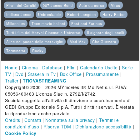
Pirati dei Caraibi
007 James Bond
Auto da corsa
Virus
Indiana Jones
Unbreakable
Robert Langdon
Harry Potter
Millennium
Teen movie italiani
Fast and Furious
Tutti i film del Marvel Cinematic Universe
Il signore degli anelli
Alice nel paese delle meraviglie
Mad Max
Che Guevara
Terminator
Rocky
Home
|
Cinema
|
Database
|
Film
|
Calendario Uscite
|
Serie
TV
|
Dvd
|
Stasera in Tv
|
Box Office
|
Prossimamente
|
Trailer
|
TROVASTREAMING
Copyright© 2000 - 2026 MYmovies.it® Mo-Net s.r.l. P.IVA:
05056400483 Licenza Siae n. 2792/I/2742.
Società soggetta all'attività di direzione e coordinamento di
GEDI Gruppo Editoriale S.p.A. Tutti i diritti riservati. È vietata
la riproduzione anche parziale.
Credits
|
Contatti
|
Normativa sulla privacy
|
Termini e
condizioni d'uso
|
Riserva TDM
|
Dichiarazione accessibilità
|
Cookie Policy