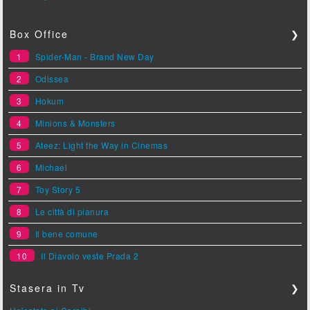
Box Office
❯
1
Spider-Man - Brand New Day
2
Odissea
3
Hokum
4
Minions & Monsters
5
Ateez: Light the Way in Cinemas
6
Michael
7
Toy Story 5
8
Le città di pianura
9
Il bene comune
10
Il Diavolo veste Prada 2
Stasera in Tv
❯