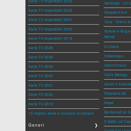
Serie TV imperdibili 2023
Santiago - Un 
Serie TV imperdibili 2022
Resident Evil
Serie TV imperdibili 2021
Tony - Diario d
Serie TV imperdibili 2020
Spezie e Bugie 
Mehdi
Serie TV imperdibili 2019
Il Cileno
Serie TV 2026
Il Malloppo
Serie TV 2025
Silent Friend
Serie TV 2024
Calle Malaga
Serie TV 2023
Amori e Incant
Serie TV 2021
Palestina 36
Serie TV 2020
Hope
Serie TV 2019
Bentornati al S
10 migliori serie tv coreane di sempre
Il Gatto col Ca
Generi
❯
Cambiare l'acqu