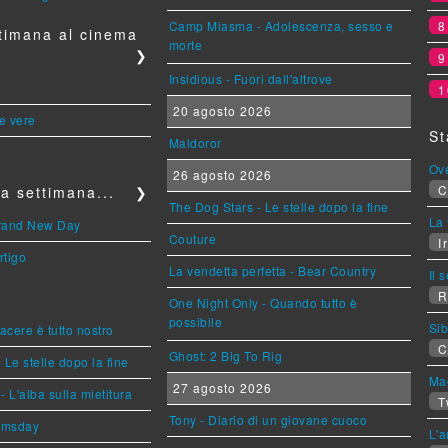
Camp Miasma - Adolescenza, sesso e
timana al cinema
morte
❯
Insidious - Fuori dall'altrove
1
20 agosto 2026
le vere
St
Maldoror
Ov
26 agosto 2026
C
a settimana...
❯
The Dog Stars - Le stelle dopo la fine
La 
Brand New Day
Couture
Ir
rtigo
La vendetta perfetta - Bear Country
Il 
R
One Night Only - Quando tutto è
possibile
Sib
piacere è tutto nostro
C
Ghost: 2 Big To Rig
 Le stelle dopo la fine
Mag
27 agosto 2026
L'alba sulla mietitura
T
Tony - Diario di un giovane cuoco
omsday
L'a