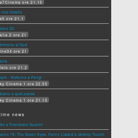
a7Cinema ore 21.15
e mio fratello
a5 ore 21.1
iders 3D
alia 2 ore 21
rimonio al Sud
ine34 ore 21
eria
ielo ore 21.2
pin - Notturno a Parigi
ky Cinema 1 ore 22.55
diamo a quel paese
ky Cinema 1 ore 21.15
time news
dio a Francesco Guccini
arno 79: The Green Eyes, Fanny Liatard e Jérémy Trouilh