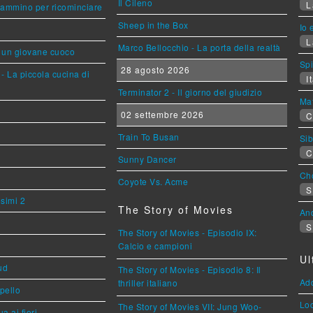
Il Cileno
L
cammino per ricominciare
Sheep in the Box
Io 
L
Marco Bellocchio - La porta della realtà
i un giovane cuoco
Sp
28 agosto 2026
- La piccola cucina di
It
Terminator 2 - Il giorno del giudizio
Mat
02 settembre 2026
C
Train To Busan
Sib
C
Sunny Dancer
Cho
Coyote Vs. Acme
S
esimi 2
The Story of Movies
An
S
The Story of Movies - Episodio IX:
Calcio e campioni
Ul
ud
The Story of Movies - Episodio 8: Il
Ad
thriller italiano
ppello
Loc
The Story of Movies VII: Jung Woo-
a ai fiori