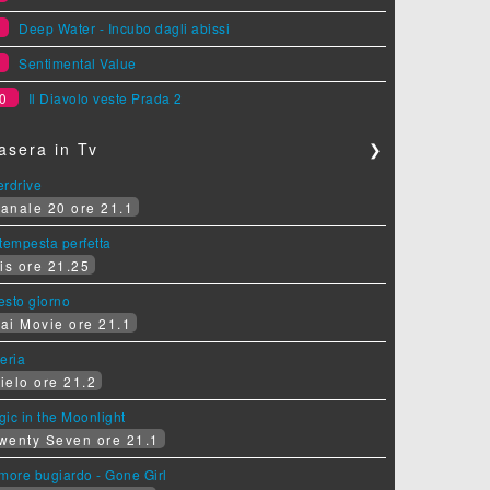
8
Deep Water - Incubo dagli abissi
9
Sentimental Value
0
Il Diavolo veste Prada 2
asera in Tv
❯
erdrive
anale 20 ore 21.1
tempesta perfetta
is ore 21.25
sesto giorno
ai Movie ore 21.1
eria
ielo ore 21.2
ic in the Moonlight
wenty Seven ore 21.1
more bugiardo - Gone Girl