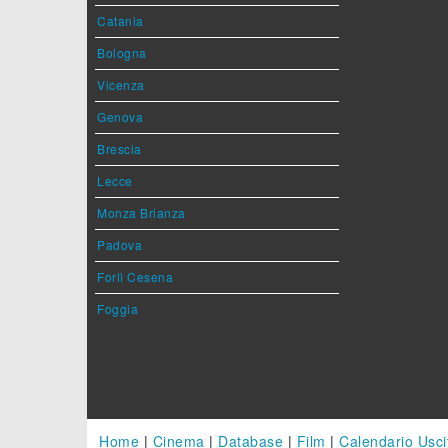
Catania
Bologna
Vicenza
Genova
Brescia
Lecce
Monza Brianza
Padova
Forlì Cesena
Foggia
Home
|
Cinema
|
Database
|
Film
|
Calendario Usci