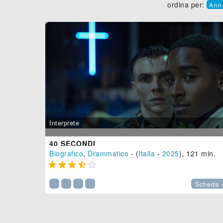
ordina per:
Ann
Interprete
40 SECONDI
Biografico
,
Drammatico
- (
Italia
-
2025
), 121 min.





Scheda 