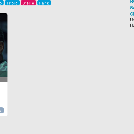
R
o
Titolo
Stelle
Rank
S
C
Un
H
»