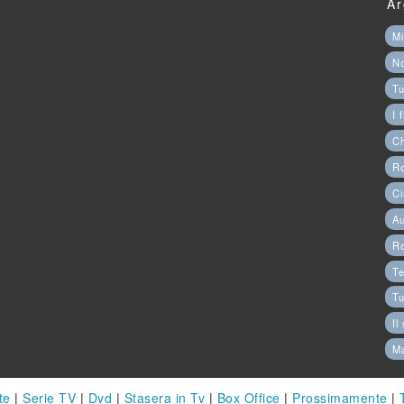
Ar
Mi
N
Tu
I 
C
Ro
Ci
Au
R
Te
Tu
Il
M
te
|
Serie TV
|
Dvd
|
Stasera in Tv
|
Box Office
|
Prossimamente
|