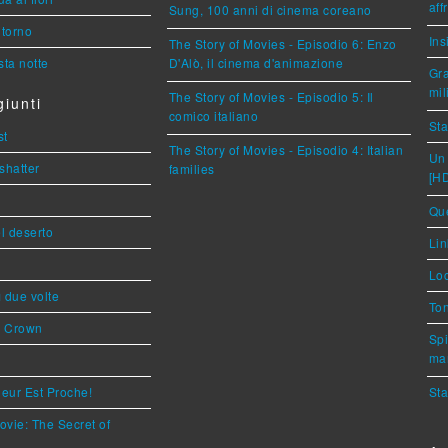
aff
Sung, 100 anni di cinema coreano
torno
Ins
The Story of Movies - Episodio 6: Enzo
ta notte
D'Alò, il cinema d'animazione
Gra
mil
The Story of Movies - Episodio 5: Il
iunti
comico italiano
Sta
st
The Story of Movies - Episodio 4: Italian
Un 
shatter
families
[H
Que
l deserto
Lin
Loc
ì due volte
Ton
s Crown
Spi
mar
eur Est Proche!
Sta
ovie: The Secret of