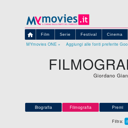

Film
Serie
Festival
Cinema
MYmovies ONE »
Aggiungi alle fonti preferite Go
FILMOGRAF
Giordano Gians
Biografia
Filmografia
Premi
Filtra: