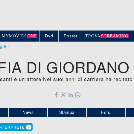
Dvd
Poster
MYMOVIE
S
ONE
TROV
A
STREAMING
ogle »
IA DI GIORDANO
anti è un attore Nei suoi anni di carriera ha recitato
News
Stampa
Foto
INTERPRETE
1