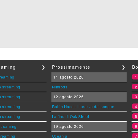
reaming
❯
Prossimamente
❯
Bo
streaming
11 agosto 2026
n streaming
Nimrods
n streaming
12 agosto 2026
n streaming
Robin Hood - Il prezzo del sangue
n streaming
La fine di Oak Street
 streaming
19 agosto 2026
streaming
Oceania