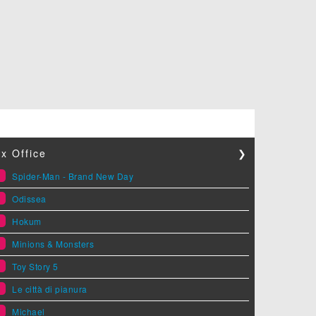
x Office
❯
1
Spider-Man - Brand New Day
2
Odissea
3
Hokum
4
Minions & Monsters
5
Toy Story 5
6
Le città di pianura
7
Michael