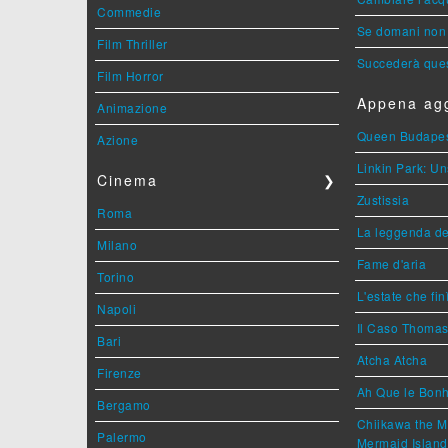
Commedie
Se domani non 
Film Thriller
Succederà ques
Film Horror
Appena agg
Animazione
Queen Budape
Azione
Linkin Park: Un
Cinema
❯
Zustissia
Roma
La leggenda de
Milano
Fame d'aria
Torino
L'estate che fin
Napoli
Il Caso Thoma
Bari
Atcha Atcha
Firenze
Ah Que le Bonh
Bergamo
Chiikawa the M
Palermo
Mermaid Island