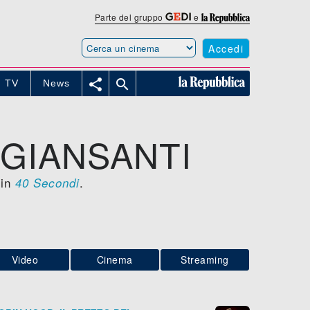
Parte del gruppo
e
Accedi


TV
News
 GIANSANTI
 in
.
40 Secondi
Video
Cinema
Streaming