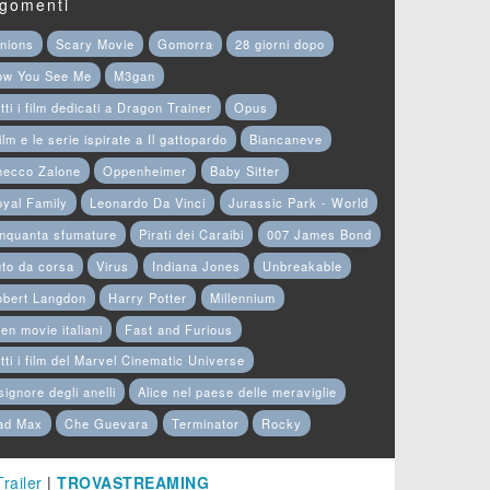
gomenti
nions
Scary Movie
Gomorra
28 giorni dopo
ow You See Me
M3gan
tti i film dedicati a Dragon Trainer
Opus
film e le serie ispirate a Il gattopardo
Biancaneve
hecco Zalone
Oppenheimer
Baby Sitter
yal Family
Leonardo Da Vinci
Jurassic Park - World
nquanta sfumature
Pirati dei Caraibi
007 James Bond
to da corsa
Virus
Indiana Jones
Unbreakable
obert Langdon
Harry Potter
Millennium
en movie italiani
Fast and Furious
tti i film del Marvel Cinematic Universe
 signore degli anelli
Alice nel paese delle meraviglie
ad Max
Che Guevara
Terminator
Rocky
Trailer
|
TROVASTREAMING