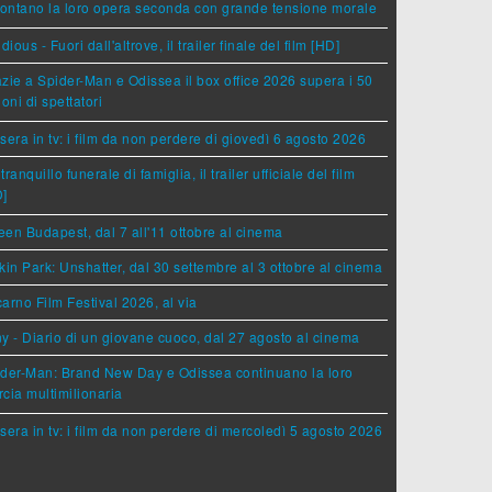
rontano la loro opera seconda con grande tensione morale
idious - Fuori dall'altrove, il trailer finale del film [HD]
zie a Spider-Man e Odissea il box office 2026 supera i 50
ioni di spettatori
sera in tv: i film da non perdere di giovedì 6 agosto 2026
tranquillo funerale di famiglia, il trailer ufficiale del film
D]
en Budapest, dal 7 all'11 ottobre al cinema
kin Park: Unshatter, dal 30 settembre al 3 ottobre al cinema
arno Film Festival 2026, al via
y - Diario di un giovane cuoco, dal 27 agosto al cinema
der-Man: Brand New Day e Odissea continuano la loro
cia multimilionaria
sera in tv: i film da non perdere di mercoledì 5 agosto 2026