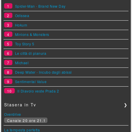
1
Spider-Man - Brand New Day
2
Odissea
3
Hokum
4
Minions & Monsters
5
Toy Story 5
6
Le città di pianura
7
Michael
8
Deep Water - Incubo dagli abissi
9
Sentimental Value
10
Il Diavolo veste Prada 2
Stasera in Tv
❯
Overdrive
Canale 20 ore 21.1
La tempesta perfetta