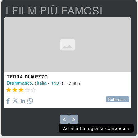
I FILM PIÙ FAMOSI
TERRA DI MEZZO
Drammatico
, (
Italia
-
1997
), 77 min.





Scheda »
Vai alla filmografia completa »