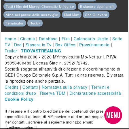
Tutti i film del Marvel Cinematic Universe
Il signore degli anelli
Alice nel paese delle meraviglie
Mad Max
Che Guevara
Terminator
Rocky
Home
|
Cinema
|
Database
|
Film
|
Calendario Uscite
|
Serie
TV
|
Dvd
|
Stasera in Tv
|
Box Office
|
Prossimamente
|
Trailer
|
TROVASTREAMING
Copyright© 2000 - 2026 MYmovies.it® Mo-Net s.r.l. P.IVA:
05056400483 Licenza Siae n. 2792/I/2742.
Società soggetta all'attività di direzione e coordinamento di
GEDI Gruppo Editoriale S.p.A. Tutti i diritti riservati. È vietata
la riproduzione anche parziale.
Credits
|
Contatti
|
Normativa sulla privacy
|
Termini e
condizioni d'uso
|
Riserva TDM
|
Dichiarazione accessibilità
|
Cookie Policy
Il riesame e il controllo editoriale dei contenuti del presente sito
sono affidati al team di MYmovies e al direttore responsabile.
Per contatti, scrivere al seguente indirizzo email:
live@mymovies.it