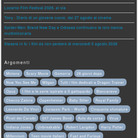
Locarno Film Festival 2026, al via
Tony - Diario di un giovane cuoco, dal 27 agosto al cinema
Spider-Man: Brand New Day e Odissea continuano la loro marcia
multimilionaria
Stasera in tv: i film da non perdere di mercoledì 5 agosto 2026
Argomenti
Minions
Scary Movie
Gomorra
28 giorni dopo
Now You See Me
M3gan
Tutti i film dedicati a Dragon Trainer
Opus
I film e le serie ispirate a Il gattopardo
Biancaneve
Checco Zalone
Oppenheimer
Baby Sitter
Royal Family
Leonardo Da Vinci
Jurassic Park - World
Cinquanta sfumature
Pirati dei Caraibi
007 James Bond
Auto da corsa
Virus
Indiana Jones
Unbreakable
Robert Langdon
Harry Potter
Millennium
Teen movie italiani
Fast and Furious