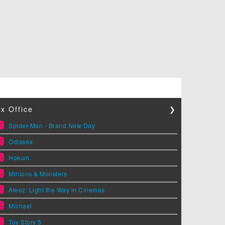
x Office
❯
1
Spider-Man - Brand New Day
2
Odissea
3
Hokum
4
Minions & Monsters
5
Ateez: Light the Way in Cinemas
6
Michael
7
Toy Story 5