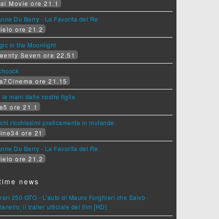
ai Movie ore 21.1
nne Du Barry - La Favorita del Re
ielo ore 21.2
ic in the Moonlight
wenty Seven ore 22.51
tchcock
a7Cinema ore 21.15
 le mani dalle nostre figlie
a5 ore 21.1
chi ricchissimi praticamente in mutande
ine34 ore 21
nne Du Barry - La Favorita del Re
ielo ore 21.2
time news
rari 250 GTO - L'auto di Mauro Forghieri che Salvò
anello, il trailer ufficiale del film [HD]