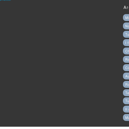
Ar
Mi
N
Tu
I 
C
Ro
Ci
Au
R
Te
Tu
Il
M