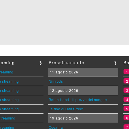
reaming
❯
Prossimamente
❯
Bo
streaming
11 agosto 2026
n streaming
Nimrods
n streaming
12 agosto 2026
n streaming
Robin Hood - Il prezzo del sangue
n streaming
La fine di Oak Street
 streaming
19 agosto 2026
streaming
Oceania