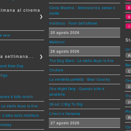
Camp Miasma - Adolescenza, sesso e
timana al cinema
morte
❯
Insidious - Fuori dall'altrove
1
20 agosto 2026
le vere
St
Maldoror
Un'
26 agosto 2026
R
a settimana...
❯
The Dog Stars - Le stelle dopo la fine
Be
Brand New Day
Couture
C
rtigo
La vendetta perfetta - Bear Country
Ov
C
One Night Only - Quando tutto è
possibile
The
piacere è tutto nostro
Ir
Ghost: 2 Big To Rig
 Le stelle dopo la fine
Pr
Limoni a Varsavia
L'alba sulla mietitura
R
27 agosto 2026
omsday
Ca