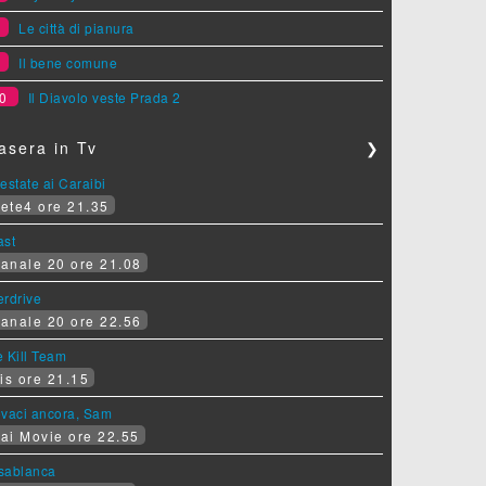
8
Le città di pianura
9
Il bene comune
0
Il Diavolo veste Prada 2
asera in Tv
❯
estate ai Caraibi
ete4 ore 21.35
ast
anale 20 ore 21.08
erdrive
anale 20 ore 22.56
 Kill Team
is ore 21.15
ovaci ancora, Sam
ai Movie ore 22.55
sablanca