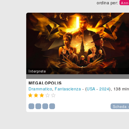
ordina per:
Ann
Interprete
MEGALOPOLIS
Drammatico
,
Fantascienza
- (
USA
-
2024
), 138 min





Scheda 