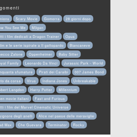
gomenti
nions
Scary Movie
Gomorra
28 giorni dopo
ow You See Me
M3gan
tti i film dedicati a Dragon Trainer
Opus
film e le serie ispirate a Il gattopardo
Biancaneve
hecco Zalone
Oppenheimer
Baby Sitter
yal Family
Leonardo Da Vinci
Jurassic Park - World
nquanta sfumature
Pirati dei Caraibi
007 James Bond
to da corsa
Virus
Indiana Jones
Unbreakable
obert Langdon
Harry Potter
Millennium
en movie italiani
Fast and Furious
tti i film del Marvel Cinematic Universe
 signore degli anelli
Alice nel paese delle meraviglie
ad Max
Che Guevara
Terminator
Rocky