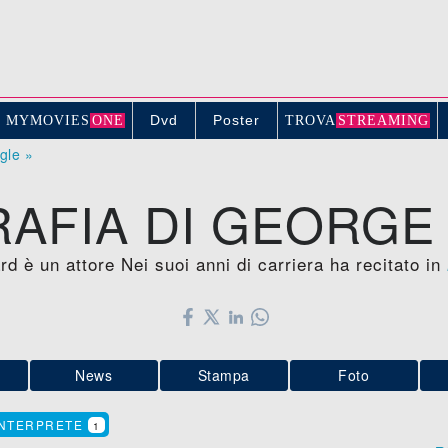
Dvd
Poster
MYMOVIE
S
ONE
TROV
A
STREAMING
ogle »
AFIA DI GEORGE
rd è un attore Nei suoi anni di carriera ha recitato in
News
Stampa
Foto
INTERPRETE
1