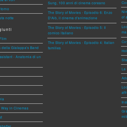
Cou
Sung, 100 anni di cinema coreano
torno
Nim
The Story of Movies - Episodio 6: Enzo
of 
ta notte
D'Alò, il cinema d'animazione
Loc
The Story of Movies - Episodio 5: Il
iunti
mar
comico italiano
Film
Coy
The Story of Movies - Episodio 4: Italian
a della Gialappa's Band
families
Hok
sistant - Anatomia di un
Sta
La 
Ad
Loc
aff
via
Ins
he Way in Cinemas
Gra
mil
st
shatter