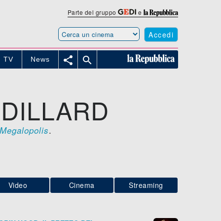
Parte del gruppo
e
Accedi


TV
News
 DILLARD
.
Megalopolis
Video
Cinema
Streaming