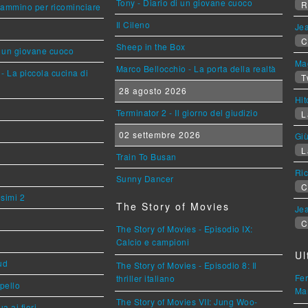
Tony - Diario di un giovane cuoco
R
cammino per ricominciare
Il Cileno
Jea
C
Sheep in the Box
i un giovane cuoco
Mag
Marco Bellocchio - La porta della realtà
- La piccola cucina di
T
28 agosto 2026
Hi
Terminator 2 - Il giorno del giudizio
L
02 settembre 2026
Giù
L
Train To Busan
Ric
Sunny Dancer
C
esimi 2
The Story of Movies
Jea
C
The Story of Movies - Episodio IX:
Calcio e campioni
Ul
ud
The Story of Movies - Episodio 8: Il
Fer
thriller italiano
ppello
Mar
The Story of Movies VII: Jung Woo-
a ai fiori