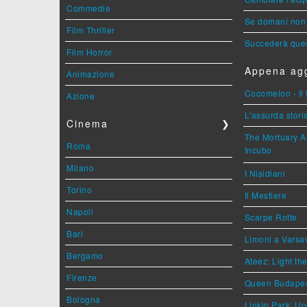
Commedie
Se domani non 
Film Thriller
Succederà ques
Film Horror
Appena agg
Animazione
Cocomelon - Il 
Azione
L'assurda stori
Cinema
❯
The Mortuary As
Roma
Incubo
Milano
I Nisidiani
Torino
Il Mestiere
Napoli
Scarpe Rotte
Bari
Limoni a Varsa
Bergamo
Ateez: Light t
Firenze
Queen Budape
Bologna
Linkin Park: Un