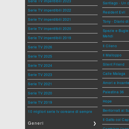
Serie TV imperdibili 2023
Santiago - Un 
Serie TV imperdibili 2022
Resident Evil
Serie TV imperdibili 2021
Tony - Diario d
Serie TV imperdibili 2020
Spezie e Bugie 
Mehdi
Serie TV imperdibili 2019
Il Cileno
Serie TV 2026
Il Malloppo
Serie TV 2025
Silent Friend
Serie TV 2024
Calle Malaga
Serie TV 2023
Amori e Incant
Serie TV 2021
Palestina 36
Serie TV 2020
Hope
Serie TV 2019
Bentornati al S
10 migliori serie tv coreane di sempre
Il Gatto col Ca
Generi
❯
Cambiare l'acqu