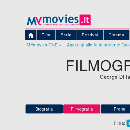

Film
Serie
Festival
Cinema
MYmovies ONE »
Aggiungi alle fonti preferite Go
FILMOGR
George Dilla
Biografia
Filmografia
Premi
Filtra: