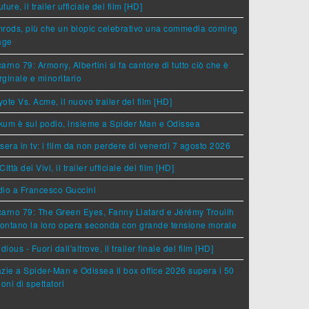
ture, il trailer ufficiale del film [HD]
rods, più che un biopic celebrativo una commedia coming
age
arno 79: Armony, Albertini si fa cantore di tutto ciò che è
ginale e minoritario
ote Vs. Acme, il nuovo trailer del film [HD]
um è sul podio, insieme a Spider Man e Odissea
sera in tv: i film da non perdere di venerdì 7 agosto 2026
Città dei Vivi, il trailer ufficiale del film [HD]
dio a Francesco Guccini
arno 79: The Green Eyes, Fanny Liatard e Jérémy Trouilh
rontano la loro opera seconda con grande tensione morale
idious - Fuori dall'altrove, il trailer finale del film [HD]
zie a Spider-Man e Odissea il box office 2026 supera i 50
ioni di spettatori