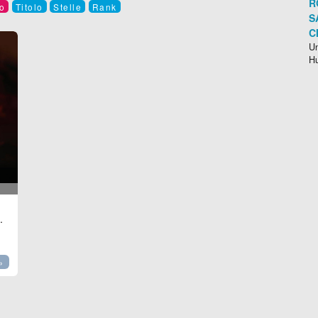
R
o
Titolo
Stelle
Rank
S
C
Un
H
.
»