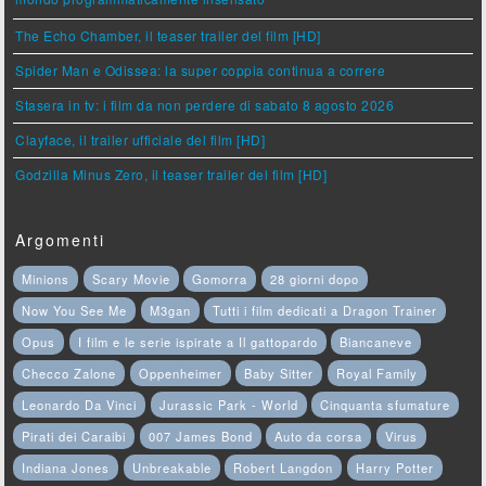
mondo programmaticamente insensato
The Echo Chamber, il teaser trailer del film [HD]
Spider Man e Odissea: la super coppia continua a correre
Stasera in tv: i film da non perdere di sabato 8 agosto 2026
Clayface, il trailer ufficiale del film [HD]
Godzilla Minus Zero, il teaser trailer del film [HD]
Argomenti
Minions
Scary Movie
Gomorra
28 giorni dopo
Now You See Me
M3gan
Tutti i film dedicati a Dragon Trainer
Opus
I film e le serie ispirate a Il gattopardo
Biancaneve
Checco Zalone
Oppenheimer
Baby Sitter
Royal Family
Leonardo Da Vinci
Jurassic Park - World
Cinquanta sfumature
Pirati dei Caraibi
007 James Bond
Auto da corsa
Virus
Indiana Jones
Unbreakable
Robert Langdon
Harry Potter