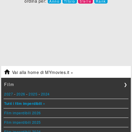
ordina per:
Anno
Titolo
Stelle
Rank

Vai alla home di MYmovies.it »
Film
❯
2027
-
2026
-
2025
-
2024
Tutti i film imperdibili »
Film imperdibili 2026
Film imperdibili 2025
Film imperdibili 2024