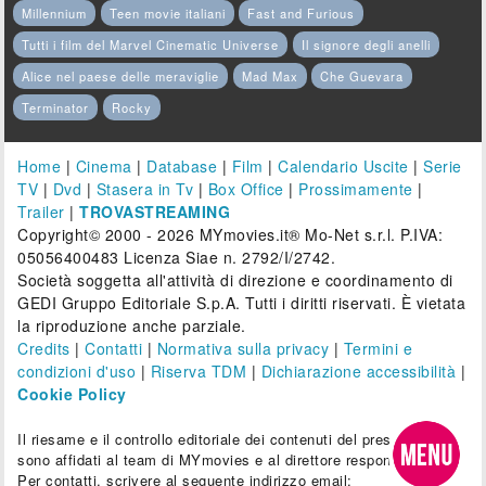
Millennium
Teen movie italiani
Fast and Furious
Tutti i film del Marvel Cinematic Universe
Il signore degli anelli
Alice nel paese delle meraviglie
Mad Max
Che Guevara
Terminator
Rocky
Home
|
Cinema
|
Database
|
Film
|
Calendario Uscite
|
Serie
TV
|
Dvd
|
Stasera in Tv
|
Box Office
|
Prossimamente
|
Trailer
|
TROVASTREAMING
Copyright© 2000 - 2026 MYmovies.it® Mo-Net s.r.l. P.IVA:
05056400483 Licenza Siae n. 2792/I/2742.
Società soggetta all'attività di direzione e coordinamento di
GEDI Gruppo Editoriale S.p.A. Tutti i diritti riservati. È vietata
la riproduzione anche parziale.
Credits
|
Contatti
|
Normativa sulla privacy
|
Termini e
condizioni d'uso
|
Riserva TDM
|
Dichiarazione accessibilità
|
Cookie Policy
Il riesame e il controllo editoriale dei contenuti del presente sito
sono affidati al team di MYmovies e al direttore responsabile.
Per contatti, scrivere al seguente indirizzo email: