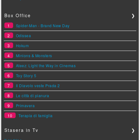
Box Office
❯
1
Spider-Man - Brand New Day
2
Odissea
3
Hokum
4
Minions & Monsters
5
Ateez: Light the Way in Cinemas
6
Toy Story 5
7
Il Diavolo veste Prada 2
8
Le città di pianura
9
Primavera
10
Terapia di famiglia
Stasera in Tv
❯