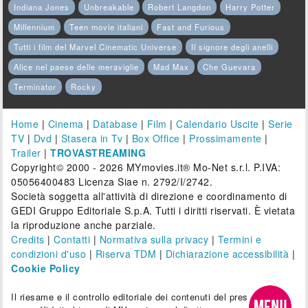
Indiana Jones
Unbreakable
Robert Langdon
Harry Potter
Millennium
Teen movie italiani
Fast and Furious
Tutti i film del Marvel Cinematic Universe
Il signore degli anelli
Alice nel paese delle meraviglie
Mad Max
Che Guevara
Terminator
Rocky
Home
|
Cinema
|
Database
|
Film
|
Calendario Uscite
|
Serie
TV
|
Dvd
|
Stasera in Tv
|
Box Office
|
Prossimamente
|
Trailer
|
TROVASTREAMING
Copyright© 2000 - 2026 MYmovies.it® Mo-Net s.r.l. P.IVA:
05056400483 Licenza Siae n. 2792/I/2742.
Società soggetta all'attività di direzione e coordinamento di
GEDI Gruppo Editoriale S.p.A. Tutti i diritti riservati. È vietata
la riproduzione anche parziale.
Credits
|
Contatti
|
Normativa sulla privacy
|
Termini e
condizioni d'uso
|
Riserva TDM
|
Dichiarazione accessibilità
|
Cookie Policy
Il riesame e il controllo editoriale dei contenuti del presente sito