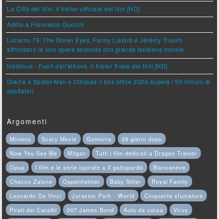
La Città dei Vivi, il trailer ufficiale del film [HD]
Addio a Francesco Guccini
Locarno 79: The Green Eyes, Fanny Liatard e Jérémy Trouilh
affrontano la loro opera seconda con grande tensione morale
Insidious - Fuori dall'altrove, il trailer finale del film [HD]
Grazie a Spider-Man e Odissea il box office 2026 supera i 50 milioni di
spettatori
Argomenti
Minions
Scary Movie
Gomorra
28 giorni dopo
Now You See Me
M3gan
Tutti i film dedicati a Dragon Trainer
Opus
I film e le serie ispirate a Il gattopardo
Biancaneve
Checco Zalone
Oppenheimer
Baby Sitter
Royal Family
Leonardo Da Vinci
Jurassic Park - World
Cinquanta sfumature
Pirati dei Caraibi
007 James Bond
Auto da corsa
Virus