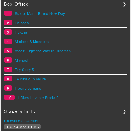
Box Office
❯
1
Spider-Man - Brand New Day
2
Odissea
3
Hokum
4
Minions & Monsters
5
Ateez: Light the Way in Cinemas
6
Michael
7
Toy Story 5
8
Le città di pianura
9
Il bene comune
10
Il Diavolo veste Prada 2
Stasera in Tv
❯
Un'estate ai Caraibi
Rete4 ore 21.35