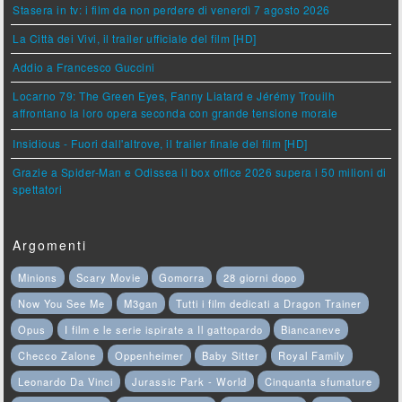
Stasera in tv: i film da non perdere di venerdì 7 agosto 2026
La Città dei Vivi, il trailer ufficiale del film [HD]
Addio a Francesco Guccini
Locarno 79: The Green Eyes, Fanny Liatard e Jérémy Trouilh
affrontano la loro opera seconda con grande tensione morale
Insidious - Fuori dall'altrove, il trailer finale del film [HD]
Grazie a Spider-Man e Odissea il box office 2026 supera i 50 milioni di
spettatori
Argomenti
Minions
Scary Movie
Gomorra
28 giorni dopo
Now You See Me
M3gan
Tutti i film dedicati a Dragon Trainer
Opus
I film e le serie ispirate a Il gattopardo
Biancaneve
Checco Zalone
Oppenheimer
Baby Sitter
Royal Family
Leonardo Da Vinci
Jurassic Park - World
Cinquanta sfumature