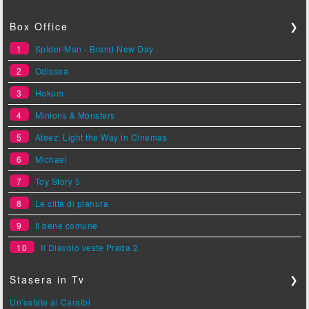
Box Office
❯
1
Spider-Man - Brand New Day
2
Odissea
3
Hokum
4
Minions & Monsters
5
Ateez: Light the Way in Cinemas
6
Michael
7
Toy Story 5
8
Le città di pianura
9
Il bene comune
10
Il Diavolo veste Prada 2
Stasera in Tv
❯
Un'estate ai Caraibi