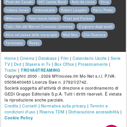
Pirati dei Caraibi
007 James Bond
Auto da corsa
Virus
Indiana Jones
Unbreakable
Robert Langdon
Harry Potter
Millennium
Teen movie italiani
Fast and Furious
Tutti i film del Marvel Cinematic Universe
Il signore degli anelli
Alice nel paese delle meraviglie
Mad Max
Che Guevara
Terminator
Rocky
Home
|
Cinema
|
Database
|
Film
|
Calendario Uscite
|
Serie
TV
|
Dvd
|
Stasera in Tv
|
Box Office
|
Prossimamente
|
Trailer
|
TROVASTREAMING
Copyright© 2000 - 2026 MYmovies.it® Mo-Net s.r.l. P.IVA:
05056400483 Licenza Siae n. 2792/I/2742.
Società soggetta all'attività di direzione e coordinamento di
GEDI Gruppo Editoriale S.p.A. Tutti i diritti riservati. È vietata
la riproduzione anche parziale.
Credits
|
Contatti
|
Normativa sulla privacy
|
Termini e
condizioni d'uso
|
Riserva TDM
|
Dichiarazione accessibilità
|
Cookie Policy