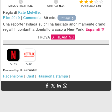







MYMOVIES.IT
N.D.
CRITICA
N.D.
PUBBLICO
3.00
Regia di
Kate Melville
.
Film 2019
|
Commedia
, 89 min.
Dettagli ❯
Una reporter indaga su chi ha lasciato anonimamente grandi
regali in contanti a domicilio a caso a New York.
Espandi ▽
TROVA
STREAMING
Powered by
Recensione
|
Cast
|
Rassegna stampa
|