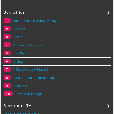
Box Office
❯
1
Spider-Man - Brand New Day
2
Odissea
3
Hokum
4
Minions & Monsters
5
Toy Story 5
6
Michael
7
Il Diavolo veste Prada 2
8
Hamnet - Nel nome del figlio
9
Gioia mia
10
Terapia di famiglia
Stasera in Tv
❯
Per qualche dollaro in più