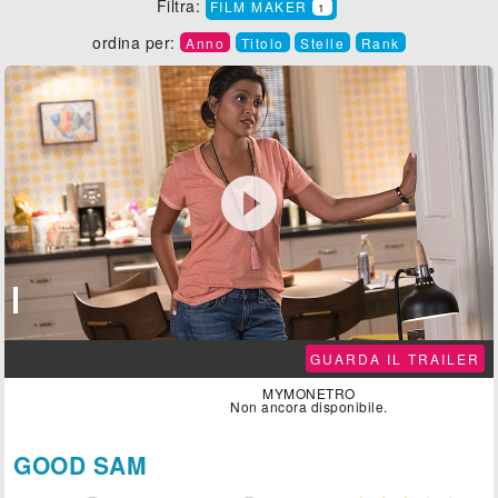
Filtra:
FILM MAKER
1
ordina per:
Anno
Titolo
Stelle
Rank

GUARDA IL TRAILER
MYMONETRO
Non ancora disponibile.
GOOD SAM