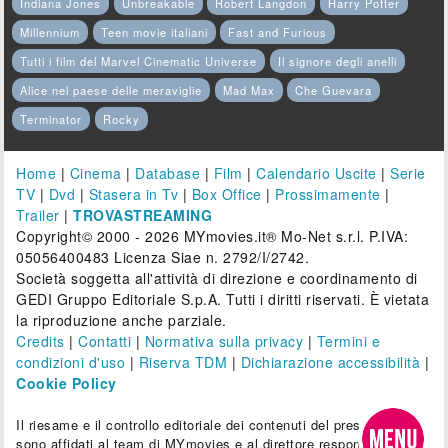
Indiana Jones
Unbreakable
Robert Langdon
Harry Potter
Millennium
Teen movie italiani
Fast and Furious
Tutti i film del Marvel Cinematic Universe
Il signore degli anelli
Alice nel paese delle meraviglie
Mad Max
Che Guevara
Terminator
Rocky
Home
|
Cinema
|
Database
|
Film
|
Calendario Uscite
|
Serie
TV
|
Dvd
|
Stasera in Tv
|
Box Office
|
Prossimamente
|
Trailer
|
TROVASTREAMING
Copyright© 2000 - 2026 MYmovies.it® Mo-Net s.r.l. P.IVA:
05056400483 Licenza Siae n. 2792/I/2742.
Società soggetta all'attività di direzione e coordinamento di
GEDI Gruppo Editoriale S.p.A. Tutti i diritti riservati. È vietata
la riproduzione anche parziale.
Credits
|
Contatti
|
Normativa sulla privacy
|
Termini e
condizioni d'uso
|
Riserva TDM
|
Dichiarazione accessibilità
|
Cookie Policy
Il riesame e il controllo editoriale dei contenuti del presente sito
sono affidati al team di MYmovies e al direttore responsabile.