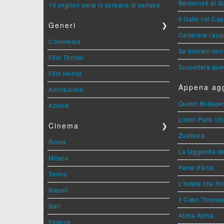
Bentornati al S
10 migliori serie tv coreane di sempre
Il Gatto col Ca
Generi
❯
Cambiare l'acqu
Commedie
Se domani non 
Film Thriller
Succederà ques
Film Horror
Appena agg
Animazione
Queen Budape
Azione
Linkin Park: Un
Cinema
❯
Zustissia
Roma
La leggenda de
Milano
Fame d'aria
Torino
L'estate che fin
Napoli
Il Caso Thoma
Bari
Atcha Atcha
Firenze