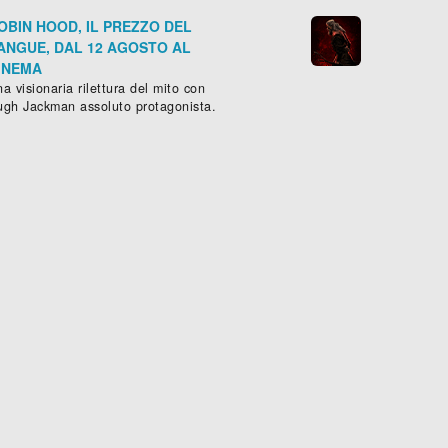
OBIN HOOD, IL PREZZO DEL
ANGUE, DAL 12 AGOSTO AL
INEMA
a visionaria rilettura del mito con
ugh Jackman assoluto protagonista.
E STAIN
to
, (
USA
-
1914
), 79 min.
Scheda »