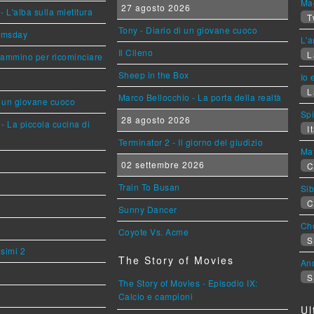
Mag
27 agosto 2026
L'alba sulla mietitura
T
Tony - Diario di un giovane cuoco
omsday
L'a
Il Cileno
L
cammino per ricominciare
Sheep in the Box
Io 
L
Marco Bellocchio - La porta della realtà
i un giovane cuoco
Sp
28 agosto 2026
- La piccola cucina di
It
Terminator 2 - Il giorno del giudizio
Mat
02 settembre 2026
C
Train To Busan
Sib
C
Sunny Dancer
Cho
Coyote Vs. Acme
S
esimi 2
The Story of Movies
An
S
The Story of Movies - Episodio IX:
Calcio e campioni
Ul