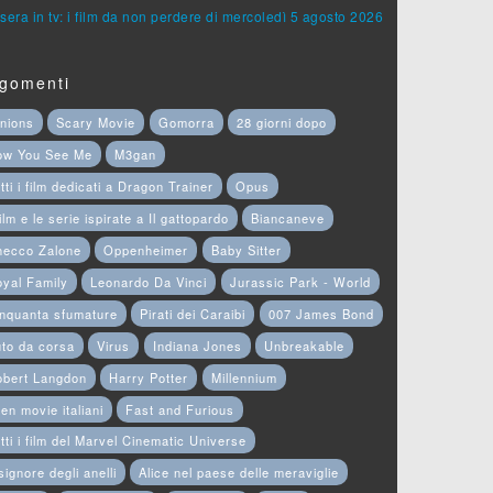
sera in tv: i film da non perdere di mercoledì 5 agosto 2026
gomenti
nions
Scary Movie
Gomorra
28 giorni dopo
ow You See Me
M3gan
tti i film dedicati a Dragon Trainer
Opus
film e le serie ispirate a Il gattopardo
Biancaneve
hecco Zalone
Oppenheimer
Baby Sitter
yal Family
Leonardo Da Vinci
Jurassic Park - World
nquanta sfumature
Pirati dei Caraibi
007 James Bond
to da corsa
Virus
Indiana Jones
Unbreakable
obert Langdon
Harry Potter
Millennium
en movie italiani
Fast and Furious
tti i film del Marvel Cinematic Universe
 signore degli anelli
Alice nel paese delle meraviglie