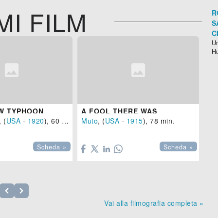
MI FILM
R
S
C
Un
H
W TYPHOON
A FOOL THERE WAS
TH
, (
USA
-
1920
), 60 min.
Muto
, (
USA
-
1915
), 78 min.
Mu


Scheda »
Scheda »
Vai alla filmografia completa »