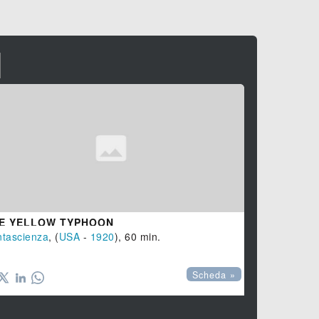
I
E YELLOW TYPHOON
TERRORE
tascienza
, (
USA
-
1920
), 60 min.
Fantascienz

Scheda »