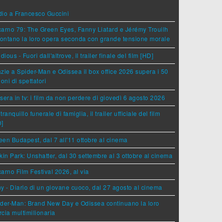
dio a Francesco Guccini
arno 79: The Green Eyes, Fanny Liatard e Jérémy Trouilh
rontano la loro opera seconda con grande tensione morale
idious - Fuori dall'altrove, il trailer finale del film [HD]
zie a Spider-Man e Odissea il box office 2026 supera i 50
ioni di spettatori
sera in tv: i film da non perdere di giovedì 6 agosto 2026
tranquillo funerale di famiglia, il trailer ufficiale del film
D]
en Budapest, dal 7 all'11 ottobre al cinema
kin Park: Unshatter, dal 30 settembre al 3 ottobre al cinema
arno Film Festival 2026, al via
y - Diario di un giovane cuoco, dal 27 agosto al cinema
der-Man: Brand New Day e Odissea continuano la loro
cia multimilionaria