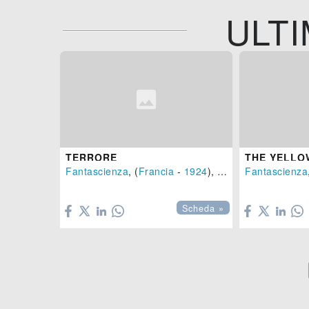
ULTI
TERRORE
THE YELLO
Fantascienza
, (
Francia
-
1924
), 70 min.
Fantascienza


Scheda »