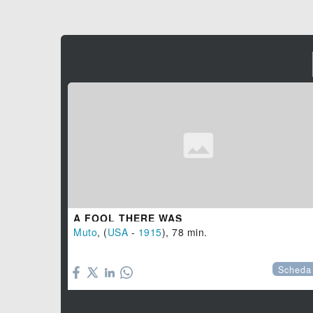
A FOOL THERE WAS
Muto
, (
USA
-
1915
), 78 min.

Scheda