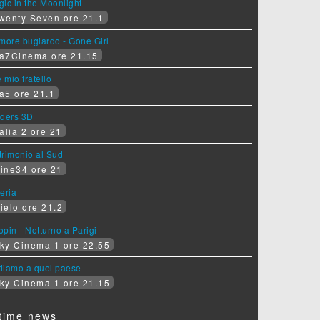
ic in the Moonlight
wenty Seven ore 21.1
more bugiardo - Gone Girl
a7Cinema ore 21.15
e mio fratello
a5 ore 21.1
iders 3D
alia 2 ore 21
rimonio al Sud
ine34 ore 21
eria
ielo ore 21.2
pin - Notturno a Parigi
ky Cinema 1 ore 22.55
diamo a quel paese
ky Cinema 1 ore 21.15
time news