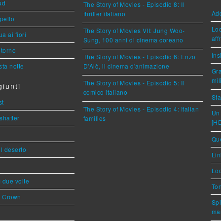
ud
The Story of Movies - Episodio 8: Il
Ad
thriller italiano
ppello
Loc
The Story of Movies VII: Jung Woo-
a ai fiori
aff
Sung, 100 anni di cinema coreano
torno
Ins
The Story of Movies - Episodio 6: Enzo
ta notte
D'Alò, il cinema d'animazione
Gra
mil
The Story of Movies - Episodio 5: Il
iunti
comico italiano
Sta
st
The Story of Movies - Episodio 4: Italian
Un 
shatter
families
[H
Que
l deserto
Lin
Loc
ì due volte
Ton
s Crown
Spi
mar