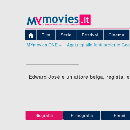

Film
Serie
Festival
Cinema
MYmovies ONE »
Aggiungi alle fonti preferite Go
Edward José è un attore belga, regista, è
Biografia
Filmografia
Premi