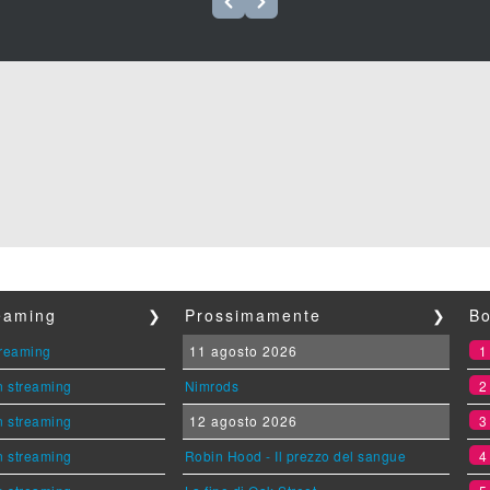
reaming
❯
Prossimamente
❯
Bo
streaming
11 agosto 2026
n streaming
Nimrods
n streaming
12 agosto 2026
n streaming
Robin Hood - Il prezzo del sangue