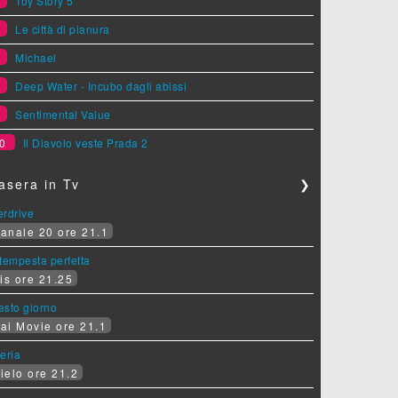
5
Toy Story 5
6
Le città di pianura
7
Michael
8
Deep Water - Incubo dagli abissi
9
Sentimental Value
0
Il Diavolo veste Prada 2
asera in Tv
❯
erdrive
anale 20 ore 21.1
tempesta perfetta
is ore 21.25
sesto giorno
ai Movie ore 21.1
eria
ielo ore 21.2