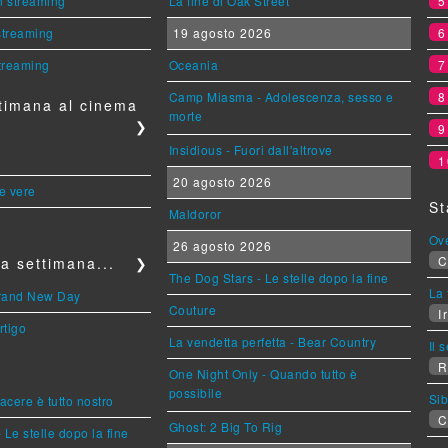
n streaming
La fine di Oak Street
 streaming
19 agosto 2026
streaming
Oceania
Camp Miasma - Adolescenza, sesso e
timana al cinema
morte
❯
Insidious - Fuori dall'altrove
1
20 agosto 2026
le vere
St
Maldoror
Ov
26 agosto 2026
C
a settimana...
❯
The Dog Stars - Le stelle dopo la fine
La 
Brand New Day
Couture
Ir
rtigo
La vendetta perfetta - Bear Country
Il 
R
One Night Only - Quando tutto è
possibile
Sib
piacere è tutto nostro
C
Ghost: 2 Big To Rig
 Le stelle dopo la fine