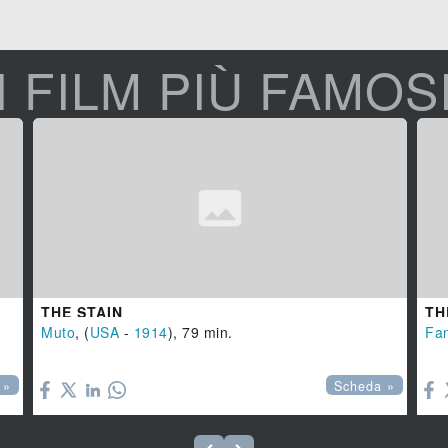
I FILM PIÙ FAMOS
THE STAIN
TH
Muto
, (
USA
-
1914
), 79 min.
Fan


 »
Scheda »