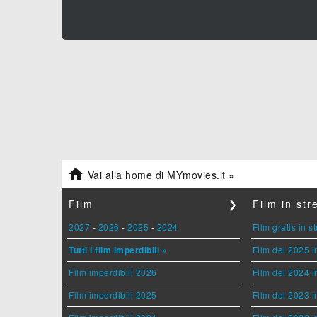

Vai alla home di MYmovies.it »
Film
❯
Film in st
2027
-
2026
-
2025
-
2024
Film gratis in 
Tutti i film imperdibili »
Film del 2025 i
Film imperdibili 2026
Film del 2024 i
Film imperdibili 2025
Film del 2023 i