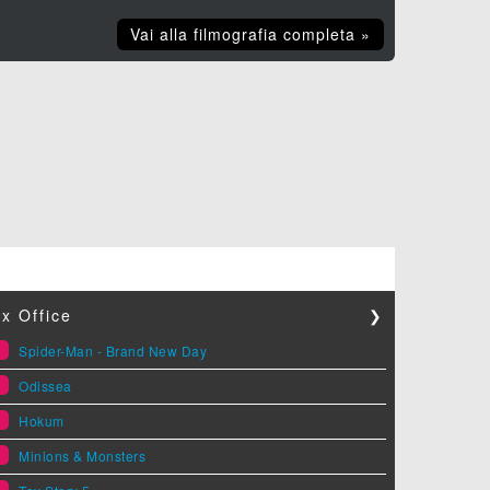
Vai alla filmografia completa »
x Office
❯
1
Spider-Man - Brand New Day
2
Odissea
3
Hokum
4
Minions & Monsters