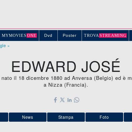
Dvd
Poster
MYMOVIE
S
ONE
TROV
A
STREAMING
ogle »
EDWARD JOSÉ
 nato il 18 dicembre 1880 ad Anversa (Belgio) ed è mo
a Nizza (Francia).
News
Stampa
Foto