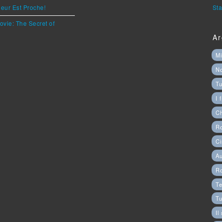
eur Est Proche!
Sta
ovie: The Secret of
Ar
Mi
N
Tu
I 
C
Ro
Ci
Au
R
Te
Tu
Il