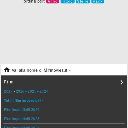
ordina per:
Anno
Titolo
Stelle
Rank

Vai alla home di MYmovies.it »
Film
❯
2027
-
2026
-
2025
-
2024
Tutti i film imperdibili »
Film imperdibili 2026
Film imperdibili 2025
Film imperdibili 2024