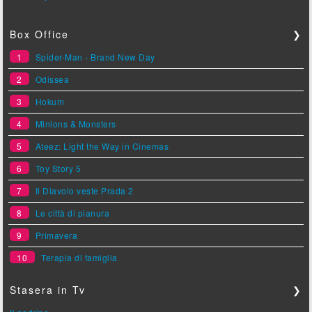
Box Office
❯
1
Spider-Man - Brand New Day
2
Odissea
3
Hokum
4
Minions & Monsters
5
Ateez: Light the Way in Cinemas
6
Toy Story 5
7
Il Diavolo veste Prada 2
8
Le città di pianura
9
Primavera
10
Terapia di famiglia
Stasera in Tv
❯