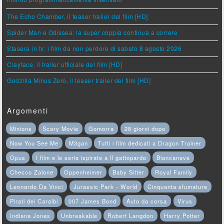
mondo programmaticamente insensato
The Echo Chamber, il teaser trailer del film [HD]
Spider Man e Odissea: la super coppia continua a correre
Stasera in tv: i film da non perdere di sabato 8 agosto 2026
Clayface, il trailer ufficiale del film [HD]
Godzilla Minus Zero, il teaser trailer del film [HD]
Argomenti
Minions
Scary Movie
Gomorra
28 giorni dopo
Now You See Me
M3gan
Tutti i film dedicati a Dragon Trainer
Opus
I film e le serie ispirate a Il gattopardo
Biancaneve
Checco Zalone
Oppenheimer
Baby Sitter
Royal Family
Leonardo Da Vinci
Jurassic Park - World
Cinquanta sfumature
Pirati dei Caraibi
007 James Bond
Auto da corsa
Virus
Indiana Jones
Unbreakable
Robert Langdon
Harry Potter