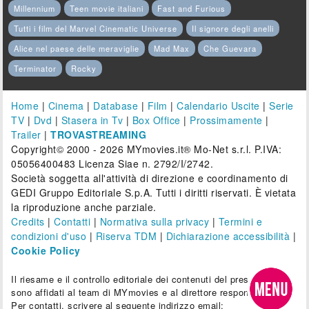
Millennium
Teen movie italiani
Fast and Furious
Tutti i film del Marvel Cinematic Universe
Il signore degli anelli
Alice nel paese delle meraviglie
Mad Max
Che Guevara
Terminator
Rocky
Home
|
Cinema
|
Database
|
Film
|
Calendario Uscite
|
Serie
TV
|
Dvd
|
Stasera in Tv
|
Box Office
|
Prossimamente
|
Trailer
|
TROVASTREAMING
Copyright© 2000 - 2026 MYmovies.it® Mo-Net s.r.l. P.IVA:
05056400483 Licenza Siae n. 2792/I/2742.
Società soggetta all'attività di direzione e coordinamento di
GEDI Gruppo Editoriale S.p.A. Tutti i diritti riservati. È vietata
la riproduzione anche parziale.
Credits
|
Contatti
|
Normativa sulla privacy
|
Termini e
condizioni d'uso
|
Riserva TDM
|
Dichiarazione accessibilità
|
Cookie Policy
Il riesame e il controllo editoriale dei contenuti del presente sito
sono affidati al team di MYmovies e al direttore responsabile.
Per contatti, scrivere al seguente indirizzo email: