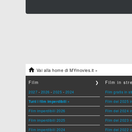

Vai alla home di MYmovies.it »
Film
❯
Film in st
2027
-
2026
-
2025
-
2024
Film gratis in 
Tutti i film imperdibili »
Film del 2025 i
Film imperdibili 2026
Film del 2024 i
Film imperdibili 2025
Film del 2023 i
Film imperdibili 2024
Film del 2022 i