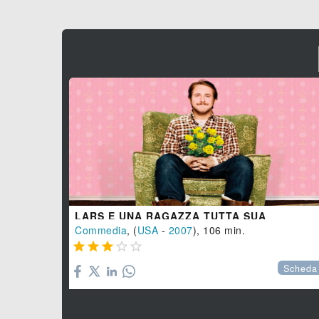
LARS E UNA RAGAZZA TUTTA SUA
Commedia
, (
USA
-
2007
), 106 min.





Scheda