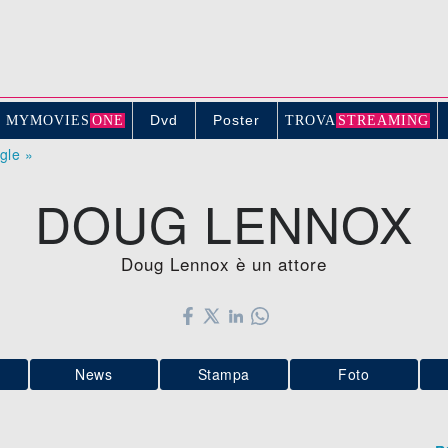
Dvd
Poster
MYMOVIE
S
ONE
TROV
A
STREAMING
ogle »
DOUG LENNOX
Doug Lennox è un attore
News
Stampa
Foto