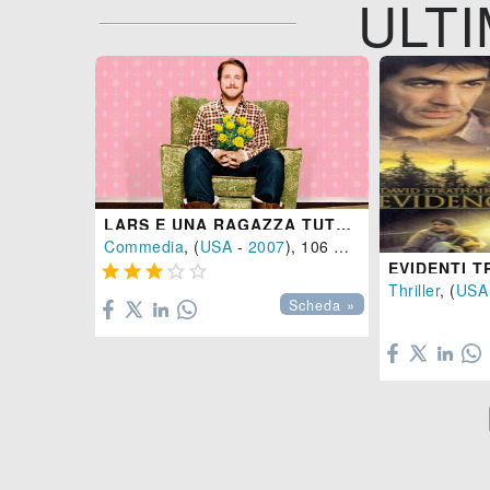
ULTI
LARS E UNA RAGAZZA TUTTA SUA
Commedia
, (
USA
-
2007
), 106 min.
EVIDENTI T





Thriller
, (
USA
Scheda »
