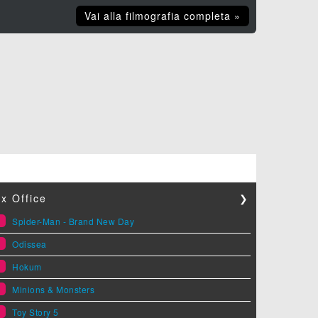
Vai alla filmografia completa »
x Office
❯
1
Spider-Man - Brand New Day
2
Odissea
3
Hokum
4
Minions & Monsters
5
Toy Story 5