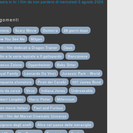
sera in tv: i film da non perdere di mercoledì 5 agosto 2026
gomenti
nions
Scary Movie
Gomorra
28 giorni dopo
ow You See Me
M3gan
tti i film dedicati a Dragon Trainer
Opus
film e le serie ispirate a Il gattopardo
Biancaneve
hecco Zalone
Oppenheimer
Baby Sitter
yal Family
Leonardo Da Vinci
Jurassic Park - World
nquanta sfumature
Pirati dei Caraibi
007 James Bond
to da corsa
Virus
Indiana Jones
Unbreakable
obert Langdon
Harry Potter
Millennium
en movie italiani
Fast and Furious
tti i film del Marvel Cinematic Universe
 signore degli anelli
Alice nel paese delle meraviglie