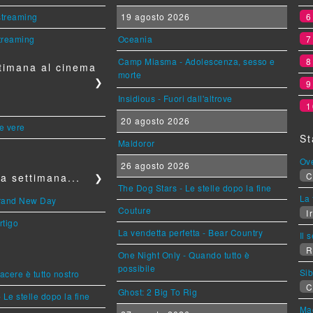
 streaming
19 agosto 2026
streaming
Oceania
Camp Miasma - Adolescenza, sesso e
timana al cinema
morte
❯
Insidious - Fuori dall'altrove
1
20 agosto 2026
le vere
St
Maldoror
Ov
26 agosto 2026
C
a settimana...
❯
The Dog Stars - Le stelle dopo la fine
La 
Brand New Day
Couture
Ir
rtigo
La vendetta perfetta - Bear Country
Il 
R
One Night Only - Quando tutto è
possibile
Sib
piacere è tutto nostro
C
Ghost: 2 Big To Rig
 Le stelle dopo la fine
Mag