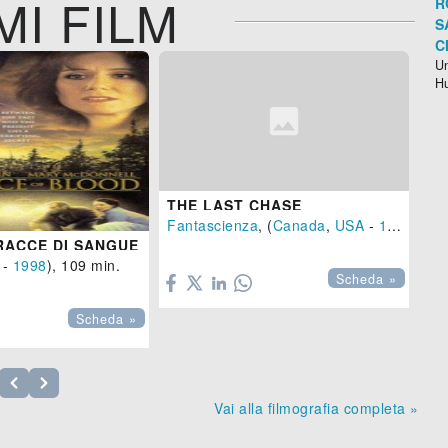
MI FILM
R
S
C
Un
H
THE LAST CHASE
Fantascienza
, (
Canada
,
USA
-
1981
), 10
RACCE DI SANGUE

-
1998
), 109 min.
Scheda »
Scheda »
Vai alla filmografia completa »