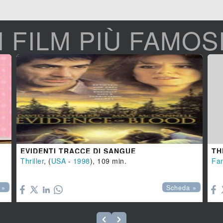
I FILM PIÙ FAMOS
EVIDENTI TRACCE DI SANGUE
TH
Thriller
, (
USA
-
1998
), 109 min.
Fan


 »
Scheda »