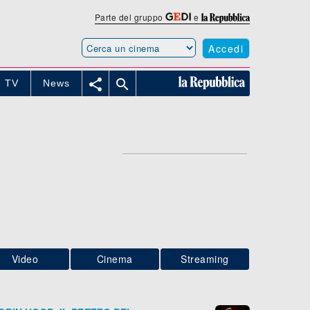
Parte del gruppo
e
Accedi


TV
News
Video
Cinema
Streaming