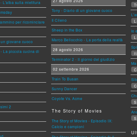
27 agosto 2026
L'alba sulla mietitura
T
Tony - Diario di un giovane cuoco
omsday
L'a
Il Cileno
L
cammino per ricominciare
Sheep in the Box
Io 
L
Marco Bellocchio - La porta della realtà
i un giovane cuoco
Sp
28 agosto 2026
- La piccola cucina di
It
Terminator 2 - Il giorno del giudizio
Mat
02 settembre 2026
C
Train To Busan
Sib
C
Sunny Dancer
Cho
Coyote Vs. Acme
S
esimi 2
The Story of Movies
An
S
The Story of Movies - Episodio IX:
Calcio e campioni
Ul
ud
The Story of Movies - Episodio 8: Il