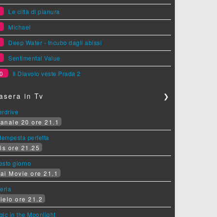
6
Le città di pianura
7
Michael
8
Deep Water - Incubo dagli abissi
9
Sentimental Value
0
Il Diavolo veste Prada 2
asera in Tv
❯
erdrive
anale 20 ore 21.1
tempesta perfetta
is ore 21.25
sesto giorno
ai Movie ore 21.1
eria
ielo ore 21.2
ic in the Moonlight