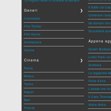
10 migliori serie tv coreane di sempre
Il Gatto col Ca
Generi
❯
Cambiare l'acqu
Commedie
Se domani non 
Film Thriller
Succederà ques
Film Horror
Appena agg
Animazione
Queen Budape
Azione
Linkin Park: Un
Cinema
❯
Zustissia
Roma
La leggenda de
Milano
Fame d'aria
Torino
L'estate che fin
Napoli
Il Caso Thoma
Bari
Atcha Atcha
Firenze