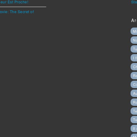
eur Est Proche!
Sta
ovie: The Secret of
Ar
Mi
N
Tu
I 
C
Ro
Ci
Au
R
Te
Tu
Il