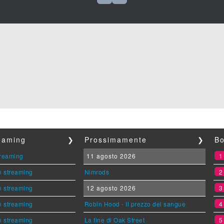
reaming
❯
Prossimamente
❯
Bo
streaming
11 agosto 2026
n streaming
Nimrods
n streaming
12 agosto 2026
n streaming
Robin Hood - Il prezzo del sangue
n streaming
La fine di Oak Street