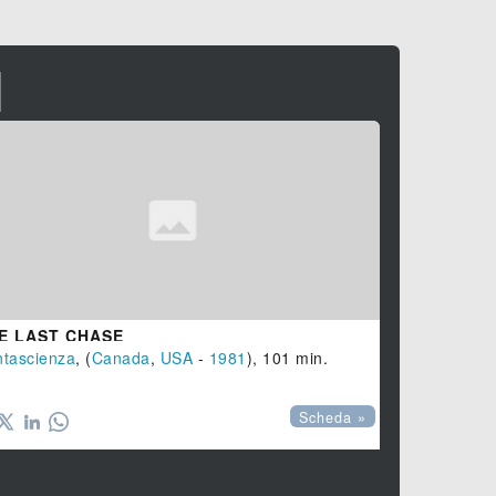
I
E LAST CHASE
tascienza
, (
Canada
,
USA
-
1981
), 101 min.
Scheda »