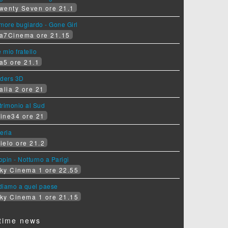
wenty Seven ore 21.1
more bugiardo - Gone Girl
a7Cinema ore 21.15
e mio fratello
a5 ore 21.1
iders 3D
alia 2 ore 21
rimonio al Sud
ine34 ore 21
eria
ielo ore 21.2
pin - Notturno a Parigi
ky Cinema 1 ore 22.55
diamo a quel paese
ky Cinema 1 ore 21.15
time news