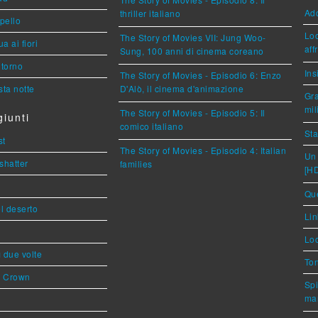
Ad
thriller italiano
ppello
Loc
The Story of Movies VII: Jung Woo-
a ai fiori
aff
Sung, 100 anni di cinema coreano
torno
Ins
The Story of Movies - Episodio 6: Enzo
ta notte
D'Alò, il cinema d'animazione
Gra
mil
The Story of Movies - Episodio 5: Il
iunti
comico italiano
Sta
st
The Story of Movies - Episodio 4: Italian
Un 
shatter
families
[H
Que
l deserto
Lin
Loc
ì due volte
Ton
s Crown
Spi
mar