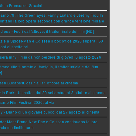
dio a Francesco Guccini
arno 79: The Green Eyes, Fanny Liatard e Jérémy Trouilh
rontano la loro opera seconda con grande tensione morale
idious - Fuori dall'altrove, il trailer finale del film [HD]
zie a Spider-Man e Odissea il box office 2026 supera i 50
ioni di spettatori
sera in tv: i film da non perdere di giovedì 6 agosto 2026
tranquillo funerale di famiglia, il trailer ufficiale del film
D]
en Budapest, dal 7 all'11 ottobre al cinema
kin Park: Unshatter, dal 30 settembre al 3 ottobre al cinema
arno Film Festival 2026, al via
y - Diario di un giovane cuoco, dal 27 agosto al cinema
der-Man: Brand New Day e Odissea continuano la loro
cia multimilionaria