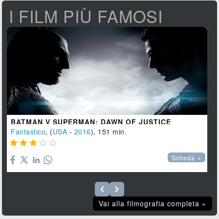
I FILM PIÙ FAMOSI
BATMAN V SUPERMAN: DAWN OF JUSTICE
Fantastico
, (
USA
-
2016
), 151 min.





Scheda »
Vai alla filmografia completa »