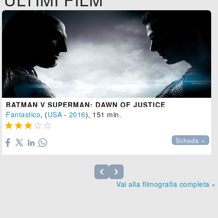
BATMAN V SUPERMAN: DAWN OF JUSTICE
Fantastico
, (
USA
-
2016
), 151 min.





Scheda »
Vai alla filmografia completa »