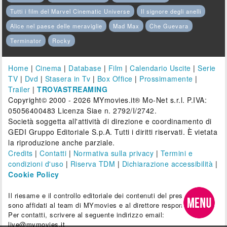
Tutti i film del Marvel Cinematic Universe
Il signore degli anelli
Alice nel paese delle meraviglie
Mad Max
Che Guevara
Terminator
Rocky
Home
|
Cinema
|
Database
|
Film
|
Calendario Uscite
|
Serie
TV
|
Dvd
|
Stasera in Tv
|
Box Office
|
Prossimamente
|
Trailer
|
TROVASTREAMING
Copyright© 2000 - 2026 MYmovies.it® Mo-Net s.r.l. P.IVA:
05056400483 Licenza Siae n. 2792/I/2742.
Società soggetta all'attività di direzione e coordinamento di
GEDI Gruppo Editoriale S.p.A. Tutti i diritti riservati. È vietata
la riproduzione anche parziale.
Credits
|
Contatti
|
Normativa sulla privacy
|
Termini e
condizioni d'uso
|
Riserva TDM
|
Dichiarazione accessibilità
|
Cookie Policy
Il riesame e il controllo editoriale dei contenuti del presente sito
sono affidati al team di MYmovies e al direttore responsabile.
Per contatti, scrivere al seguente indirizzo email:
live@mymovies.it