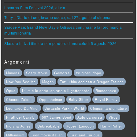
Locarno Film Festival 2026, al via
Tony - Diario di un giovane cuoco, dal 27 agosto al cinema
Spider-Man: Brand New Day e Odissea continuano la loro marcia
multimilionaria
Stasera in tv: i film da non perdere di mercoledì 5 agosto 2026
Argomenti
Minions
Scary Movie
Gomorra
28 giorni dopo
Now You See Me
M3gan
Tutti i film dedicati a Dragon Trainer
Opus
I film e le serie ispirate a Il gattopardo
Biancaneve
Checco Zalone
Oppenheimer
Baby Sitter
Royal Family
Leonardo Da Vinci
Jurassic Park - World
Cinquanta sfumature
Pirati dei Caraibi
007 James Bond
Auto da corsa
Virus
Indiana Jones
Unbreakable
Robert Langdon
Harry Potter
Millennium
Teen movie italiani
Fast and Furious