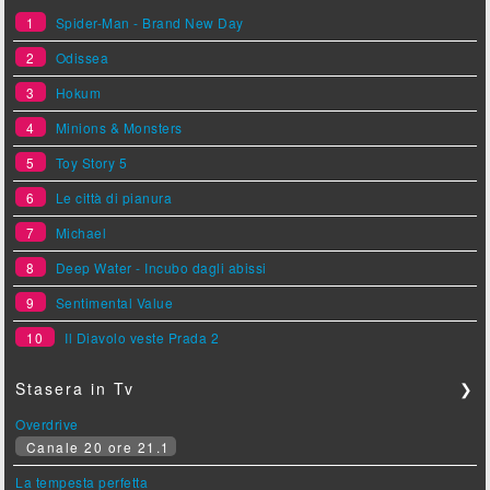
1
Spider-Man - Brand New Day
2
Odissea
3
Hokum
4
Minions & Monsters
5
Toy Story 5
6
Le città di pianura
7
Michael
8
Deep Water - Incubo dagli abissi
9
Sentimental Value
10
Il Diavolo veste Prada 2
Stasera in Tv
❯
Overdrive
Canale 20 ore 21.1
La tempesta perfetta