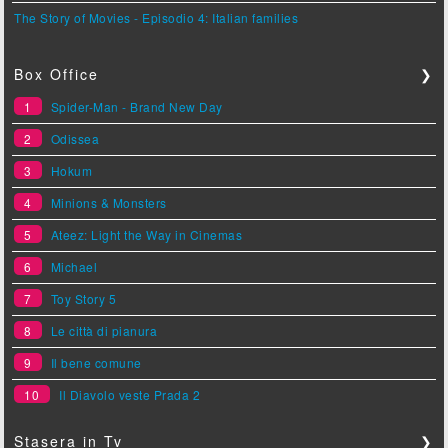
The Story of Movies - Episodio 4: Italian families
Box Office
❯
1
Spider-Man - Brand New Day
2
Odissea
3
Hokum
4
Minions & Monsters
5
Ateez: Light the Way in Cinemas
6
Michael
7
Toy Story 5
8
Le città di pianura
9
Il bene comune
10
Il Diavolo veste Prada 2
Stasera in Tv
❯