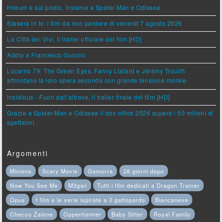
Hokum è sul podio, insieme a Spider Man e Odissea
Stasera in tv: i film da non perdere di venerdì 7 agosto 2026
La Città dei Vivi, il trailer ufficiale del film [HD]
Addio a Francesco Guccini
Locarno 79: The Green Eyes, Fanny Liatard e Jérémy Trouilh
affrontano la loro opera seconda con grande tensione morale
Insidious - Fuori dall'altrove, il trailer finale del film [HD]
Grazie a Spider-Man e Odissea il box office 2026 supera i 50 milioni di
spettatori
Argomenti
Minions
Scary Movie
Gomorra
28 giorni dopo
Now You See Me
M3gan
Tutti i film dedicati a Dragon Trainer
Opus
I film e le serie ispirate a Il gattopardo
Biancaneve
Checco Zalone
Oppenheimer
Baby Sitter
Royal Family