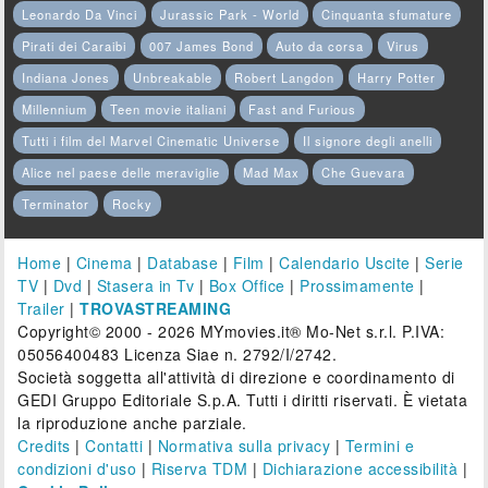
Leonardo Da Vinci
Jurassic Park - World
Cinquanta sfumature
Pirati dei Caraibi
007 James Bond
Auto da corsa
Virus
Indiana Jones
Unbreakable
Robert Langdon
Harry Potter
Millennium
Teen movie italiani
Fast and Furious
Tutti i film del Marvel Cinematic Universe
Il signore degli anelli
Alice nel paese delle meraviglie
Mad Max
Che Guevara
Terminator
Rocky
Home
|
Cinema
|
Database
|
Film
|
Calendario Uscite
|
Serie
TV
|
Dvd
|
Stasera in Tv
|
Box Office
|
Prossimamente
|
Trailer
|
TROVASTREAMING
Copyright© 2000 - 2026 MYmovies.it® Mo-Net s.r.l. P.IVA:
05056400483 Licenza Siae n. 2792/I/2742.
Società soggetta all'attività di direzione e coordinamento di
GEDI Gruppo Editoriale S.p.A. Tutti i diritti riservati. È vietata
la riproduzione anche parziale.
Credits
|
Contatti
|
Normativa sulla privacy
|
Termini e
condizioni d'uso
|
Riserva TDM
|
Dichiarazione accessibilità
|