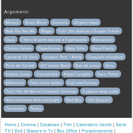
Argomenti
Minions
Scary Movie
Gomorra
28 giorni dopo
Now You See Me
M3gan
Tutti i film dedicati a Dragon Trainer
Opus
I film e le serie ispirate a Il gattopardo
Biancaneve
Checco Zalone
Oppenheimer
Baby Sitter
Royal Family
Leonardo Da Vinci
Jurassic Park - World
Cinquanta sfumature
Pirati dei Caraibi
007 James Bond
Auto da corsa
Virus
Indiana Jones
Unbreakable
Robert Langdon
Harry Potter
Millennium
Teen movie italiani
Fast and Furious
Tutti i film del Marvel Cinematic Universe
Il signore degli anelli
Alice nel paese delle meraviglie
Mad Max
Che Guevara
Terminator
Rocky
Home
|
Cinema
|
Database
|
Film
|
Calendario Uscite
|
Serie
TV
|
Dvd
|
Stasera in Tv
|
Box Office
|
Prossimamente
|