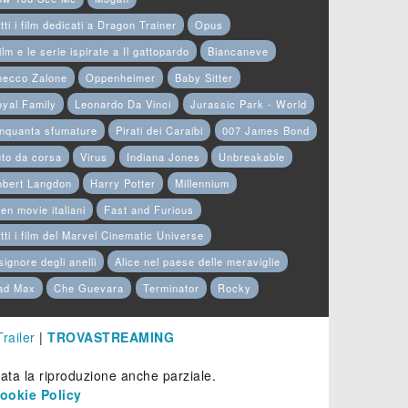
tti i film dedicati a Dragon Trainer
Opus
film e le serie ispirate a Il gattopardo
Biancaneve
hecco Zalone
Oppenheimer
Baby Sitter
yal Family
Leonardo Da Vinci
Jurassic Park - World
nquanta sfumature
Pirati dei Caraibi
007 James Bond
to da corsa
Virus
Indiana Jones
Unbreakable
obert Langdon
Harry Potter
Millennium
en movie italiani
Fast and Furious
tti i film del Marvel Cinematic Universe
 signore degli anelli
Alice nel paese delle meraviglie
ad Max
Che Guevara
Terminator
Rocky
Trailer
|
TROVASTREAMING
etata la riproduzione anche parziale.
ookie Policy