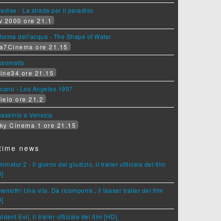
adise - La strada per il paradiso
v 2000 ore 21.1
forma dell'acqua - The Shape of Water
a7Cinema ore 21.15
ssomatto
ine34 ore 21.15
lcano - Los Angeles 1997
ielo ore 21.2
assinio a Venezia
ky Cinema 1 ore 21.15
time news
minator 2 - Il giorno del giudizio, il trailer ufficiale del film
D]
emoth! Una vita. Da ricomporre., il teaser trailer del film
D]
ident Evil, il trailer ufficiale del film [HD]