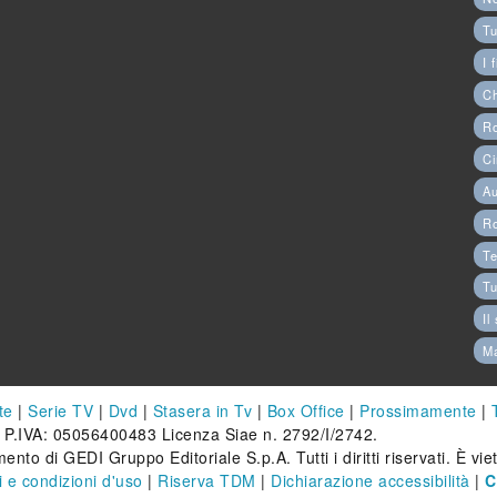
Tu
I 
C
Ro
Ci
Au
R
Te
Tu
Il
M
te
|
Serie TV
|
Dvd
|
Stasera in Tv
|
Box Office
|
Prossimamente
|
 P.IVA: 05056400483 Licenza Siae n. 2792/I/2742.
ento di GEDI Gruppo Editoriale S.p.A. Tutti i diritti riservati. È vi
 e condizioni d'uso
|
Riserva TDM
|
Dichiarazione accessibilità
|
C