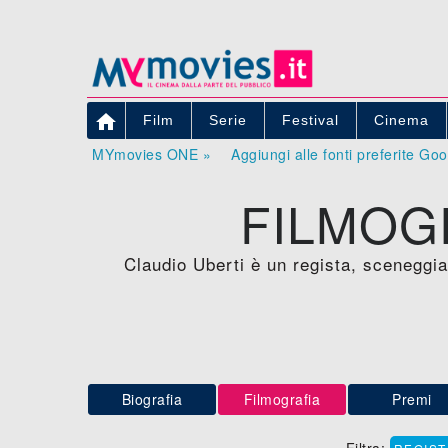

Film
Serie
Festival
Cinema
MYmovies ONE »
Aggiungi alle fonti preferite Go
FILMOG
Claudio Uberti è un regista, sceneggia
Biografia
Filmografia
Premi
Filtra: