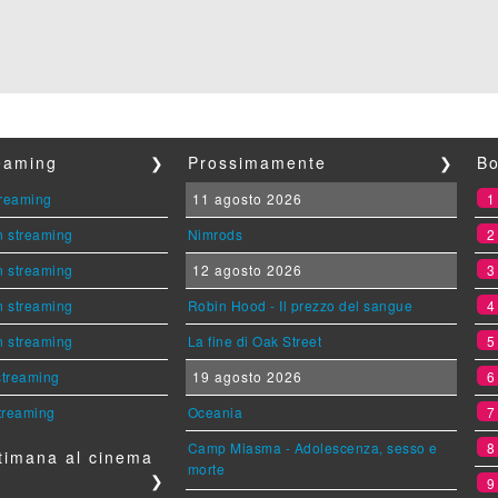
reaming
❯
Prossimamente
❯
Bo
streaming
11 agosto 2026
n streaming
Nimrods
n streaming
12 agosto 2026
n streaming
Robin Hood - Il prezzo del sangue
n streaming
La fine di Oak Street
 streaming
19 agosto 2026
streaming
Oceania
Camp Miasma - Adolescenza, sesso e
timana al cinema
morte
❯