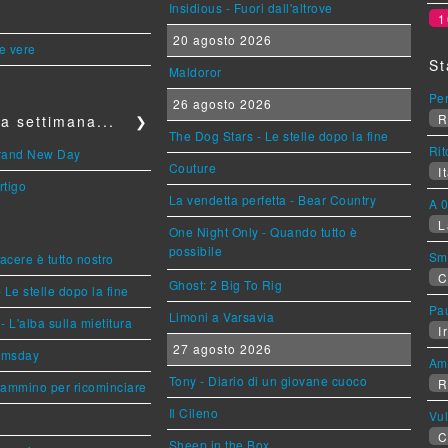
Insidious - Fuori dall'altrove
1
20 agosto 2026
le vere
St
Maldoror
Per
26 agosto 2026
R
a settimana...
❯
The Dog Stars - Le stelle dopo la fine
Rit
Brand New Day
Couture
It
rtigo
La vendetta perfetta - Bear Country
A 0
L
One Night Only - Quando tutto è
possibile
Sm
piacere è tutto nostro
C
Ghost: 2 Big To Rig
 Le stelle dopo la fine
Pa
Limoni a Varsavia
L'alba sulla mietitura
Ir
27 agosto 2026
omsday
Am
Tony - Diario di un giovane cuoco
R
cammino per ricominciare
Il Cileno
Vu
C
Sheep in the Box