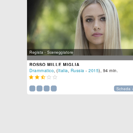
Regista - Sceneggiatore
ROSSO MILLE MIGLIA
Drammatico
, (
Italia
,
Russia
-
2015
), 94 min.





Scheda 