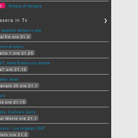
0
Terapia di famiglia
asera in Tv
❯
 qualche dollaro in più
aiTre ore 21.3
orno al futuro
alia 1 ore 21.25
07, dalla Russia con amore
a7 ore 21.15
okin' Aces
anale 20 ore 21.1
ura
is ore 21.15
ore, Cucina e Curry
ai Movie ore 21.1
lcano - Los Angeles 1997
ielo ore 21.2