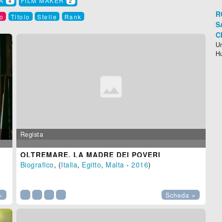
TA
FILM MAKER
4
2
R
o
Titolo
Stelle
Rank
S
C
Un
H
Regista
OLTREMARE, LA MADRE DEI POVERI
Biografico
, (
Italia
,
Egitto
,
Malta
-
2016
)

»
Scheda »