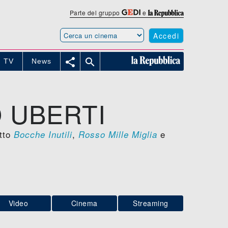
Parte del gruppo
e
Accedi


TV
News
 UBERTI
etto
,
e
Bocche Inutili
Rosso Mille Miglia
Video
Cinema
Streaming