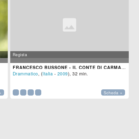
Regista
FRANCESCO BUSSONE - IL CONTE DI CARMAGNOLA
Drammatico
, (
Italia
-
2009
), 32 min.

»
Scheda »