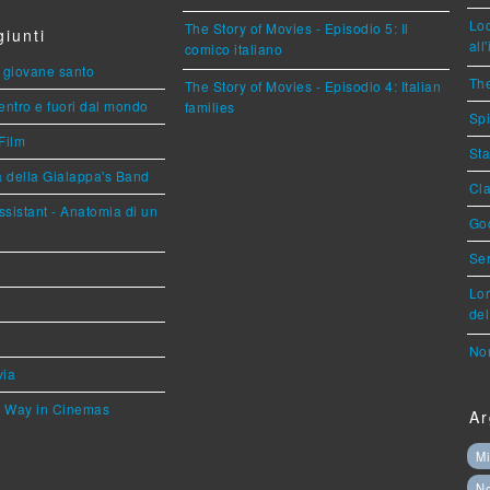
Loc
The Story of Movies - Episodio 5: Il
iunti
all
comico italiano
Il giovane santo
The
The Story of Movies - Episodio 4: Italian
entro e fuori dal mondo
families
Spi
Film
Sta
a della Gialappa's Band
Cla
sistant - Anatomia di un
God
Ser
Lor
del
Nor
via
he Way in Cinemas
Ar
Mi
N