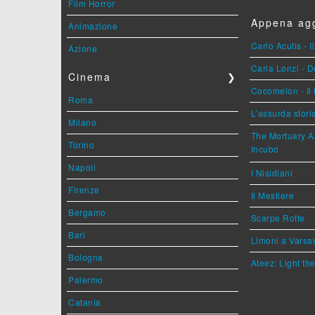
Film Horror
Appena agg
Animazione
Carlo Acutis - 
Azione
Carla Lonzi - D
Cinema
❯
Cocomelon - Il 
Roma
L'assurda stori
Milano
The Mortuary As
Torino
Incubo
Napoli
I Nisidiani
Firenze
Il Mestiere
Bergamo
Scarpe Rotte
Bari
Limoni a Varsa
Bologna
Ateez: Light t
Palermo
Catania