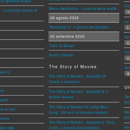
i un giovane cuoco
Par
Marco Bellocchio - La porta della realtà
- La piccola cucina di
T
28 agosto 2026
La 
Terminator 2 - Il giorno del giudizio
L
02 settembre 2026
Se
C
Train To Busan
Vu
Sunny Dancer
C
The Story of Movies
Ass
esimi 2
S
The Story of Movies - Episodio IX:
Calcio e campioni
Ul
ud
The Story of Movies - Episodio 8: Il
Ter
thriller italiano
ppello
[H
The Story of Movies VII: Jung Woo-
a ai fiori
Beh
Sung, 100 anni di cinema coreano
[H
torno
The Story of Movies - Episodio 6: Enzo
Res
ta notte
D'Alò, il cinema d'animazione