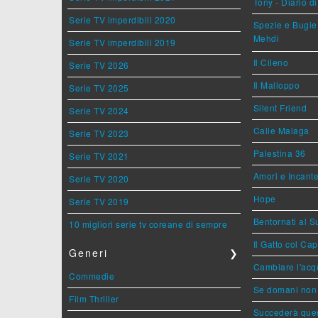
Tony - Diario d
Serie TV imperdibili 2020
Spezie e Bugie 
Mehdi
Serie TV imperdibili 2019
Il Cileno
Serie TV 2026
Il Malloppo
Serie TV 2025
Silent Friend
Serie TV 2024
Calle Malaga
Serie TV 2023
Palestina 36
Serie TV 2021
Amori e Incant
Serie TV 2020
Hope
Serie TV 2019
Bentornati al S
10 migliori serie tv coreane di sempre
Il Gatto col Ca
Generi
❯
Cambiare l'acqu
Commedie
Se domani non 
Film Thriller
Succederà ques