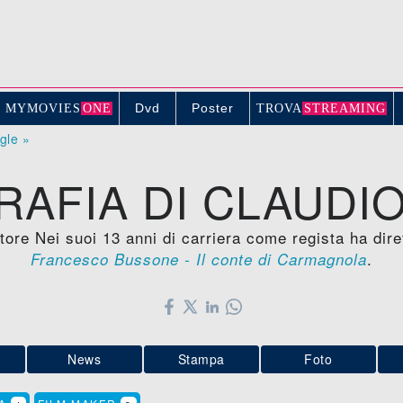
Dvd
Poster
MYMOVIE
S
ONE
TROV
A
STREAMING
ogle »
RAFIA DI CLAUDIO
tore Nei suoi 13 anni di carriera come regista ha dir
.
Francesco Bussone - Il conte di Carmagnola
News
Stampa
Foto