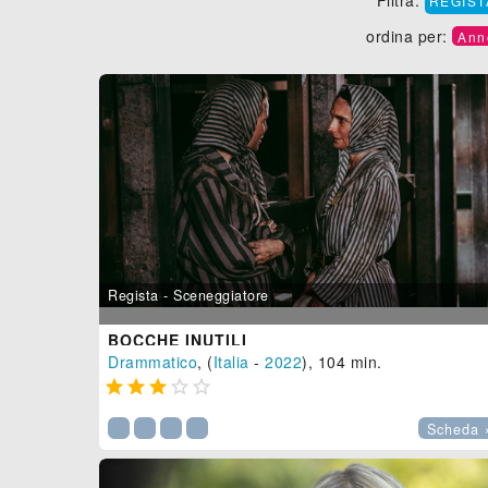
REGIS
ordina per:
Ann
Regista - Sceneggiatore
BOCCHE INUTILI
Drammatico
, (
Italia
-
2022
), 104 min.





Scheda 