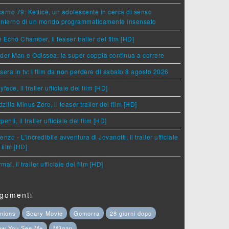
arno 79: Ketticè, un adolescente in cerca di senso
'interno di un mondo programmaticamente insensato
 Echo Chamber, il teaser trailer del film [HD]
der Man e Odissea: la super coppia continua a correre
sera in tv: i film da non perdere di sabato 8 agosto 2026
yface, il trailer ufficiale del film [HD]
zilla Minus Zero, il teaser trailer del film [HD]
penti, il trailer ufficiale del film [HD]
enzo - L'incredibile avventura di Jovanotti, il trailer ufficiale
 film [HD]
mal, il trailer ufficiale del film [HD]
gomenti
nions
Scary Movie
Gomorra
28 giorni dopo
ow You See Me
M3gan