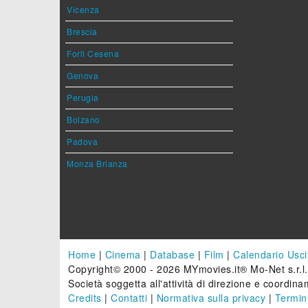
Vicenza
Brescia
Forlì Cesena
Genova
Perugia
Bolzano
Padova
Monza Brianza
Home
|
Cinema
|
Database
|
Film
|
Calendario Usci
Copyright© 2000 - 2026 MYmovies.it® Mo-Net s.r.l.
Società soggetta all'attività di direzione e coordinam
Credits
|
Contatti
|
Normativa sulla privacy
|
Termini